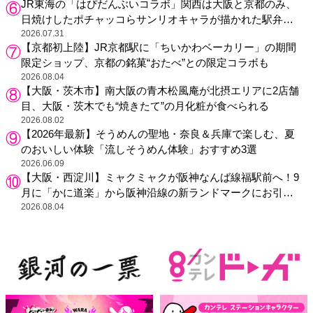
JR東海の「はぴだんぶいコラボ」関西は大阪と京都のみ、
日焼けしたポチャッコらサンリオキャラが描かれた駅弁や
グッズが登場
2026.07.31
【京都初上陸】JR京都駅に「ちいかわベーカリー」の期間
限定ショップ、京都の銘菓“おたべ”との限定コラボも
2026.08.04
【大阪・茨木市】南大阪の青木松風庵が北摂エリアに2店舗
目、大阪・茨木でも“焼きたて”の月化粧が食べられる
2026.08.02
【2026年最新】そうめんの聖地・奈良＆兵庫で楽しむ、夏
のおいしい体験「流しそうめん体験」おすすめ3選
2026.06.09
【大阪・西淀川】ミャクミャクが阪神なんば線福駅前へ！9
月に「かに道楽」から阪神沿線の新ランドマークにお引っ
越し
2026.08.04