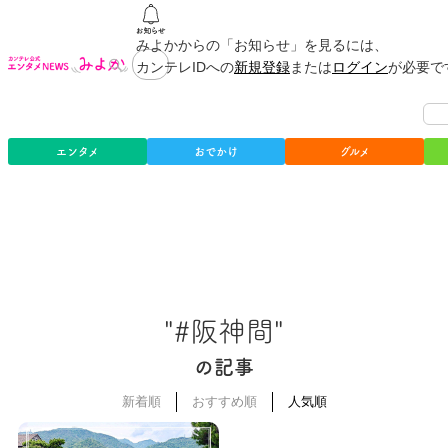
みよかからの「お知らせ」を見るには、
カンテレIDへの
新規登録
または
ログイン
が必要で
エンタメ
おでかけ
グルメ
"#阪神間"
の記事
新着順
おすすめ順
人気順