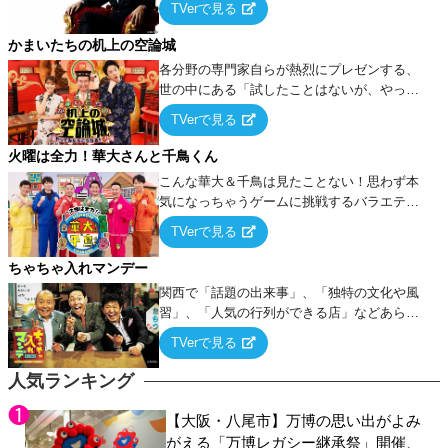
TVerで見る
ケ・歌…など様々なお題で芸人がショートネ
タを競い合う！
かまいたちの机上の空論城
各分野の専門家自らが熱烈にプレゼンする、
世の中にある「試したことはないが、やって
みたらこうなる！…ハズ」という“机上の空
TVerで見る
論”に若手芸人らがカラダを張って挑む！
火曜は全力！華大さんと千鳥くん
こんな華大＆千鳥は見たことない！思わず本
気になっちゃうゲームに挑戦するバラエティ
ー！
TVerで見る
ちゃちゃ入れマンデー
関西で「話題の出来事」、「独特の文化や風
習」、「人気の行列ができる店」などあらゆ
るテーマについて好き放題にちゃちゃを入れ
TVerで見る
ていく関西色を前面に押し出したトークバラ
エティ番組！
人気ランキング
【大阪・八尾市】万博の思い出がよみ
がえる「万博レガシー継承祭」開催、