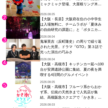
ミャクミャク登場、大屋根リング木材
展示も
2026.08.05
【大阪・長居】大阪府在住の小中学生
は入場無料に、チームラボが「夏休み
の自由研究の課題に」と「ボタニカル
ガーデン 大阪」へ招待
2026.08.04
鬼塚英吉（反町隆史）の周りで繰り返
された光景。ドラマ『GTO』第３話で
光った演出の巧みさ
2026.08.04
【大阪・高槻市】キッチンカー延べ100
台が安満遺跡公園に集結、夏の夜を満
喫する4日間のグルメイベント
2026.08.05
【大阪・高槻市】フルーツ系からおか
ず系、伝統の天然氷まで人気店が集
結、高槻阪急スクエアで「かき氷」祭
り
2026.08.03