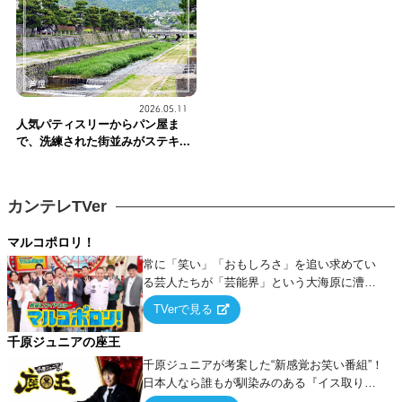
2026.05.11
人気パティスリーからパン屋ま
で、洗練された街並みがステキ...
カンテレTVer
マルコポロリ！
常に「笑い」「おもしろさ」を追い求めてい
る芸人たちが「芸能界」という大海原に漕ぎ
出でて、新たなオモシロ人間を発掘する！
TVerで見る
千原ジュニアの座王
千原ジュニアが考案した“新感覚お笑い番組”！
日本人なら誰もが馴染みのある『イス取りゲ
ーム』をベースに、大喜利・ギャグ・モノボ