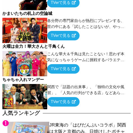
TVerで見る
ケ・歌…など様々なお題で芸人がショートネ
タを競い合う！
かまいたちの机上の空論城
各分野の専門家自らが熱烈にプレゼンする、
世の中にある「試したことはないが、やって
みたらこうなる！…ハズ」という“机上の空
TVerで見る
論”に若手芸人らがカラダを張って挑む！
火曜は全力！華大さんと千鳥くん
こんな華大＆千鳥は見たことない！思わず本
気になっちゃうゲームに挑戦するバラエティ
ー！
TVerで見る
ちゃちゃ入れマンデー
関西で「話題の出来事」、「独特の文化や風
習」、「人気の行列ができる店」などあらゆ
るテーマについて好き放題にちゃちゃを入れ
TVerで見る
ていく関西色を前面に押し出したトークバラ
エティ番組！
人気ランキング
JR東海の「はぴだんぶいコラボ」関西
は大阪と京都のみ、日焼けしたポチャ