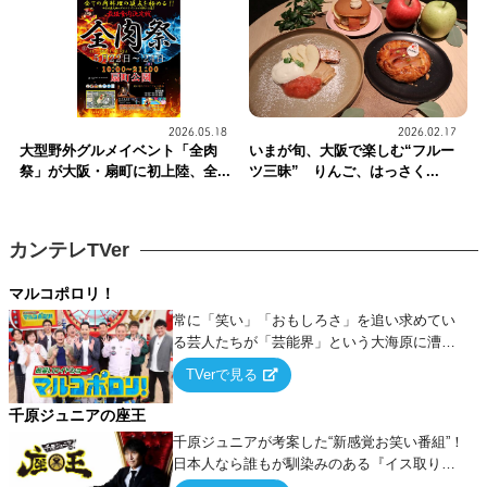
2026.05.18
2026.02.17
大型野外グルメイベント「全肉
いまが旬、大阪で楽しむ“フルー
祭」が大阪・扇町に初上陸、全...
ツ三昧” りんご、はっさく...
カンテレTVer
マルコポロリ！
常に「笑い」「おもしろさ」を追い求めてい
る芸人たちが「芸能界」という大海原に漕ぎ
出でて、新たなオモシロ人間を発掘する！
TVerで見る
千原ジュニアの座王
千原ジュニアが考案した“新感覚お笑い番組”！
日本人なら誰もが馴染みのある『イス取りゲ
ーム』をベースに、大喜利・ギャグ・モノボ