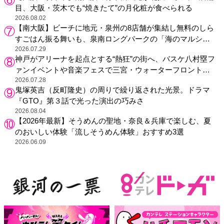
目、大阪・茨木でも“焼きたて”の月化粧が食べられる
2026.08.02
【南大阪】ビーチに地元・泉州の8店舗が集結し無料のしら
すごはん振る舞いも、泉南ロングパークの「海のマルシ
ェ」がリニューアル！
2026.07.29
神戸がアリーナを起点とする“熱狂”の街へ、バスケ八村塁フ
ァンイベントや音楽フェスで三宮・ウォーターフロントを
活性化
2026.07.28
鬼塚英吉（反町隆史）の周りで繰り返された光景。ドラマ
『GTO』第３話で光った演出の巧みさ
2026.08.04
【2026年最新】そうめんの聖地・奈良＆兵庫で楽しむ、夏
のおいしい体験「流しそうめん体験」おすすめ3選
2026.06.09