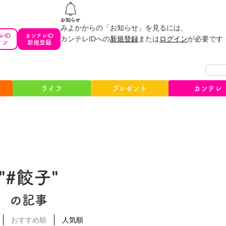
みよかからの「お知らせ」を見るには、
レID
カンテレID
カンテレIDへの
新規登録
または
ログイン
が必要です
イン
新規登録
ライフ
プレゼント
カンテレ
"#餃子"
の記事
おすすめ順
人気順