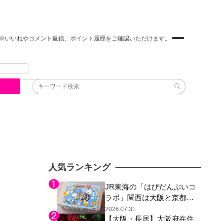
※いいねやコメント返信、ポイント履歴をご確認いただけます。
人気ランキング
JR東海の「はぴだんぶいコ
ラボ」関西は大阪と京都の
み、日焼けしたポチャッコ
2026.07.31
【大阪・長居】大阪府在住
らサンリオキャラが描かれ