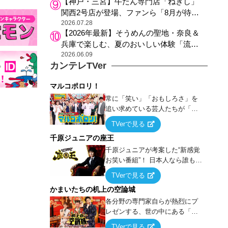
【神戸・三宮】牛たん専門店「ねぎし」
関西2号店が登場、ファンら「8月が待ち
遠しい」と早くから注目
2026.07.28
【2026年最新】そうめんの聖地・奈良＆
兵庫で楽しむ、夏のおいしい体験「流し
そうめん体験」おすすめ3選
2026.06.09
カンテレTVer
マルコポロリ！
常に「笑い」「おもしろさ」を
追い求めている芸人たちが「芸
能界」という大海原に漕ぎ出で
TVerで見る
て、新たなオモシロ人間を発掘
千原ジュニアの座王
する！
千原ジュニアが考案した“新感覚
お笑い番組”！ 日本人なら誰もが
馴染みのある『イス取りゲー
TVerで見る
ム』をベースに、大喜利・ギャ
かまいたちの机上の空論城
グ・モノボケ・歌…など様々な
お題で芸人がショートネタを競
各分野の専門家自らが熱烈にプ
い合う！
レゼンする、世の中にある「試
したことはないが、やってみた
TVerで見る