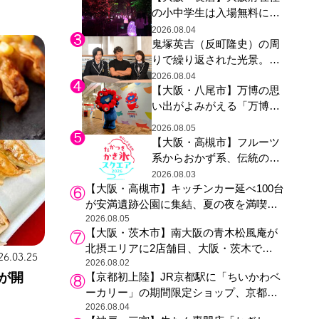
の小中学生は入場無料に、
た駅弁やグッズが登場
チームラボが「夏休みの自
2026.08.04
鬼塚英吉（反町隆史）の周
由研究の課題に」と「ボタ
りで繰り返された光景。ド
ニカルガーデン 大阪」へ招
ラマ『GTO』第３話で光っ
待
2026.08.04
【大阪・八尾市】万博の思
た演出の巧みさ
い出がよみがえる「万博レ
ガシー継承祭」開催、ミャ
2026.08.05
クミャク登場、大屋根リン
【大阪・高槻市】フルーツ
グ木材展示も
系からおかず系、伝統の天
然氷まで人気店が集結、高
2026.08.03
【大阪・高槻市】キッチンカー延べ100台
槻阪急スクエアで「かき
が安満遺跡公園に集結、夏の夜を満喫す
氷」祭り
る4日間のグルメイベント
2026.08.05
【大阪・茨木市】南大阪の青木松風庵が
北摂エリアに2店舗目、大阪・茨木で
26.03.25
も“焼きたて”の月化粧が食べられる
2026.08.02
が開
【京都初上陸】JR京都駅に「ちいかわベ
ーカリー」の期間限定ショップ、京都の
銘菓“おたべ”との限定コラボも
2026.08.04