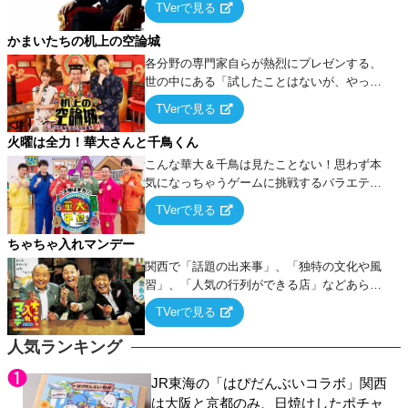
TVerで見る
ケ・歌…など様々なお題で芸人がショートネ
タを競い合う！
かまいたちの机上の空論城
各分野の専門家自らが熱烈にプレゼンする、
世の中にある「試したことはないが、やって
みたらこうなる！…ハズ」という“机上の空
TVerで見る
論”に若手芸人らがカラダを張って挑む！
火曜は全力！華大さんと千鳥くん
こんな華大＆千鳥は見たことない！思わず本
気になっちゃうゲームに挑戦するバラエティ
ー！
TVerで見る
ちゃちゃ入れマンデー
関西で「話題の出来事」、「独特の文化や風
習」、「人気の行列ができる店」などあらゆ
るテーマについて好き放題にちゃちゃを入れ
TVerで見る
ていく関西色を前面に押し出したトークバラ
エティ番組！
人気ランキング
JR東海の「はぴだんぶいコラボ」関西
は大阪と京都のみ、日焼けしたポチャ