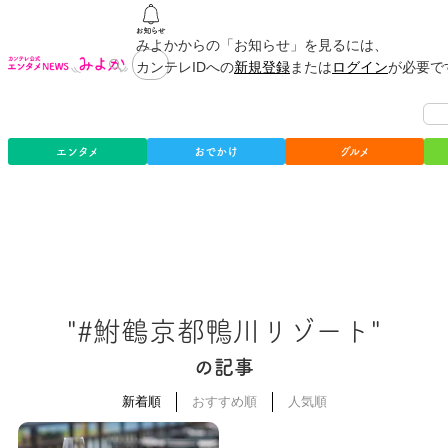
みよかからの「お知らせ」を見るには、
カンテレIDへの
新規登録
または
ログイン
が必要で
エンタメ
おでかけ
グルメ
"#鮒鶴京都鴨川リゾート"
の記事
新着順
おすすめ順
人気順