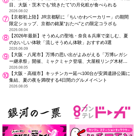
目、大阪・茨木でも“焼きたて”の月化粧が食べられる
2026.08.02
【京都初上陸】JR京都駅に「ちいかわベーカリー」の期間
限定ショップ、京都の銘菓“おたべ”との限定コラボも
2026.08.04
【2026年最新】そうめんの聖地・奈良＆兵庫で楽しむ、夏
のおいしい体験「流しそうめん体験」おすすめ3選
2026.06.09
【大阪・八尾市】万博の思い出がよみがえる「万博レガシ
ー継承祭」開催、ミャクミャク登場、大屋根リング木材展
示も
2026.08.05
【大阪・高槻市】キッチンカー延べ100台が安満遺跡公園に
集結、夏の夜を満喫する4日間のグルメイベント
2026.08.05