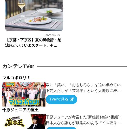
2026.04.29
【京都・下京区】夏の風物詩・納
涼床がいよいよスタート、有...
カンテレTVer
マルコポロリ！
常に「笑い」「おもしろさ」を追い求めてい
る芸人たちが「芸能界」という大海原に漕ぎ
出でて、新たなオモシロ人間を発掘する！
TVerで見る
千原ジュニアの座王
千原ジュニアが考案した“新感覚お笑い番組”！
日本人なら誰もが馴染みのある『イス取りゲ
ーム』をベースに、大喜利・ギャグ・モノボ