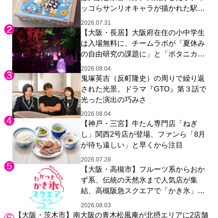
ッコらサンリオキャラが描かれた駅弁
やグッズが登場
2026.07.31
【大阪・長居】大阪府在住の小中学生
は入場無料に、チームラボが「夏休み
の自由研究の課題に」と「ボタニカル
ガーデン 大阪」へ招待
2026.08.04
鬼塚英吉（反町隆史）の周りで繰り返
された光景。ドラマ『GTO』第３話で
光った演出の巧みさ
2026.08.04
【神戸・三宮】牛たん専門店「ねぎ
し」関西2号店が登場、ファンら「8月
が待ち遠しい」と早くから注目
2026.07.28
【大阪・高槻市】フルーツ系からおか
ず系、伝統の天然氷まで人気店が集
結、高槻阪急スクエアで「かき氷」祭
り
2026.08.03
【大阪・茨木市】南大阪の青木松風庵が北摂エリアに2店舗