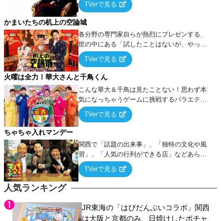
TVerで見る
ケ・歌…など様々なお題で芸人がショートネ
タを競い合う！
かまいたちの机上の空論城
各分野の専門家自らが熱烈にプレゼンする、
世の中にある「試したことはないが、やって
みたらこうなる！…ハズ」という“机上の空
TVerで見る
論”に若手芸人らがカラダを張って挑む！
火曜は全力！華大さんと千鳥くん
こんな華大＆千鳥は見たことない！思わず本
気になっちゃうゲームに挑戦するバラエティ
ー！
TVerで見る
ちゃちゃ入れマンデー
関西で「話題の出来事」、「独特の文化や風
習」、「人気の行列ができる店」などあらゆ
るテーマについて好き放題にちゃちゃを入れ
TVerで見る
ていく関西色を前面に押し出したトークバラ
エティ番組！
人気ランキング
JR東海の「はぴだんぶいコラボ」関西
は大阪と京都のみ、日焼けしたポチャ