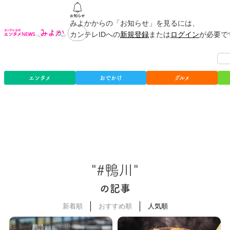
みよかからの「お知らせ」を見るには、
カンテレIDへの
新規登録
または
ログイン
が必要で
エンタメ
おでかけ
グルメ
"#鴨川"
の記事
新着順
おすすめ順
人気順