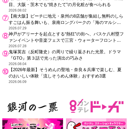
目、大阪・茨木でも“焼きたて”の月化粧が食べられる
2026.08.02
【南大阪】ビーチに地元・泉州の8店舗が集結し無料のしら
すごはん振る舞いも、泉南ロングパークの「海のマルシ
ェ」がリニューアル！
2026.07.29
神戸がアリーナを起点とする“熱狂”の街へ、バスケ八村塁フ
ァンイベントや音楽フェスで三宮・ウォーターフロントを
活性化
2026.07.28
鬼塚英吉（反町隆史）の周りで繰り返された光景。ドラマ
『GTO』第３話で光った演出の巧みさ
2026.08.04
【2026年最新】そうめんの聖地・奈良＆兵庫で楽しむ、夏
のおいしい体験「流しそうめん体験」おすすめ3選
2026.06.09