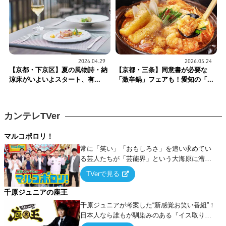
2026.04.29
2026.05.24
【京都・下京区】夏の風物詩・納
【京都・三条】同意書が必要な
涼床がいよいよスタート、有...
「激辛鍋」フェアも！愛知の「...
カンテレTVer
マルコポロリ！
常に「笑い」「おもしろさ」を追い求めてい
る芸人たちが「芸能界」という大海原に漕ぎ
出でて、新たなオモシロ人間を発掘する！
TVerで見る
千原ジュニアの座王
千原ジュニアが考案した“新感覚お笑い番組”！
日本人なら誰もが馴染みのある『イス取りゲ
ーム』をベースに、大喜利・ギャグ・モノボ