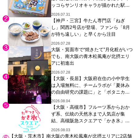
ッコらサンリオキャラが描かれた駅弁
やグッズが登場
2026.07.31
【神戸・三宮】牛たん専門店「ねぎ
し」関西2号店が登場、ファンら「8月
が待ち遠しい」と早くから注目
2026.07.28
大阪・箕面市で“焼きたて”月化粧がいつ
でも、南大阪の青木松風庵が北摂エリ
アに初進出
2026.07.28
【大阪・長居】大阪府在住の小中学生
は入場無料に、チームラボが「夏休み
の自由研究の課題に」と「ボタニカル
ガーデン 大阪」へ招待
2026.08.04
【大阪・高槻市】フルーツ系からおか
ず系、伝統の天然氷まで人気店が集
結、高槻阪急スクエアで「かき氷」祭
り
2026.08.03
【大阪・茨木市】南大阪の青木松風庵が北摂エリアに2店舗