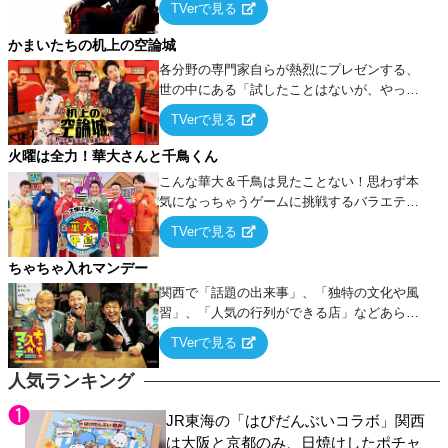
TVerで見る
ケ・歌…など様々なお題で芸人がショートネ
タを競い合う！
かまいたちの机上の空論城
各分野の専門家自らが熱烈にプレゼンする、
世の中にある「試したことはないが、やって
みたらこうなる！…ハズ」という“机上の空
TVerで見る
論”に若手芸人らがカラダを張って挑む！
火曜は全力！華大さんと千鳥くん
こんな華大＆千鳥は見たことない！思わず本
気になっちゃうゲームに挑戦するバラエティ
ー！
TVerで見る
ちゃちゃ入れマンデー
関西で「話題の出来事」、「独特の文化や風
習」、「人気の行列ができる店」などあらゆ
るテーマについて好き放題にちゃちゃを入れ
TVerで見る
ていく関西色を前面に押し出したトークバラ
エティ番組！
人気ランキング
JR東海の「はぴだんぶいコラボ」関西
は大阪と京都のみ、日焼けしたポチャ