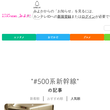
みよかからの「お知らせ」を見るには、
カンテレIDへの
新規登録
または
ログイン
が必要で
エンタメ
おでかけ
グルメ
"#500系新幹線"
の記事
新着順
おすすめ順
人気順