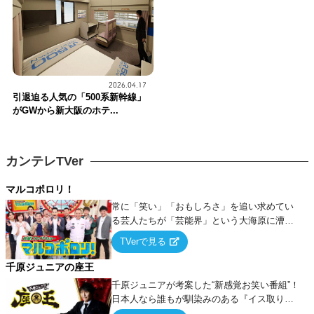
2026.04.17
引退迫る人気の「500系新幹線」
がGWから新大阪のホテ...
カンテレTVer
マルコポロリ！
常に「笑い」「おもしろさ」を追い求めてい
る芸人たちが「芸能界」という大海原に漕ぎ
出でて、新たなオモシロ人間を発掘する！
TVerで見る
千原ジュニアの座王
千原ジュニアが考案した“新感覚お笑い番組”！
日本人なら誰もが馴染みのある『イス取りゲ
ーム』をベースに、大喜利・ギャグ・モノボ