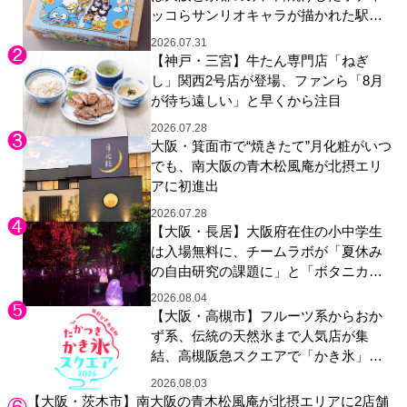
ッコらサンリオキャラが描かれた駅弁
やグッズが登場
2026.07.31
【神戸・三宮】牛たん専門店「ねぎ
し」関西2号店が登場、ファンら「8月
が待ち遠しい」と早くから注目
2026.07.28
大阪・箕面市で“焼きたて”月化粧がいつ
でも、南大阪の青木松風庵が北摂エリ
アに初進出
2026.07.28
【大阪・長居】大阪府在住の小中学生
は入場無料に、チームラボが「夏休み
の自由研究の課題に」と「ボタニカル
ガーデン 大阪」へ招待
2026.08.04
【大阪・高槻市】フルーツ系からおか
ず系、伝統の天然氷まで人気店が集
結、高槻阪急スクエアで「かき氷」祭
り
2026.08.03
【大阪・茨木市】南大阪の青木松風庵が北摂エリアに2店舗