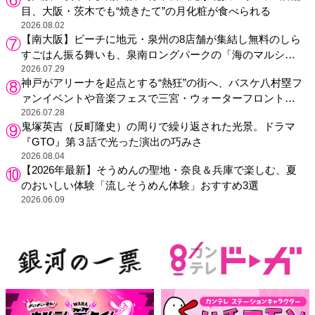
目、大阪・茨木でも“焼きたて”の月化粧が食べられる
2026.08.02
【南大阪】ビーチに地元・泉州の8店舗が集結し無料のしら
すごはん振る舞いも、泉南ロングパークの「海のマルシ
ェ」がリニューアル！
2026.07.29
神戸がアリーナを起点とする“熱狂”の街へ、バスケ八村塁フ
ァンイベントや音楽フェスで三宮・ウォーターフロントを
活性化
2026.07.28
鬼塚英吉（反町隆史）の周りで繰り返された光景。ドラマ
『GTO』第３話で光った演出の巧みさ
2026.08.04
【2026年最新】そうめんの聖地・奈良＆兵庫で楽しむ、夏
のおいしい体験「流しそうめん体験」おすすめ3選
2026.06.09