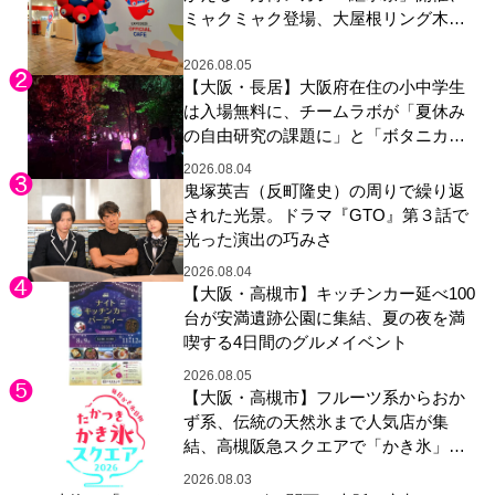
ミャクミャク登場、大屋根リング木材
展示も
2026.08.05
【大阪・長居】大阪府在住の小中学生
は入場無料に、チームラボが「夏休み
の自由研究の課題に」と「ボタニカル
ガーデン 大阪」へ招待
2026.08.04
鬼塚英吉（反町隆史）の周りで繰り返
された光景。ドラマ『GTO』第３話で
光った演出の巧みさ
2026.08.04
【大阪・高槻市】キッチンカー延べ100
台が安満遺跡公園に集結、夏の夜を満
喫する4日間のグルメイベント
2026.08.05
【大阪・高槻市】フルーツ系からおか
ず系、伝統の天然氷まで人気店が集
結、高槻阪急スクエアで「かき氷」祭
り
2026.08.03