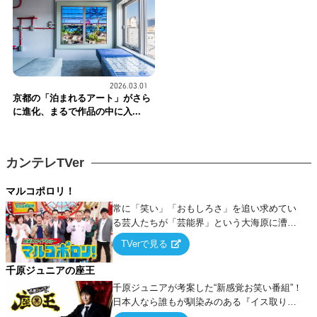
2026.03.01
京都の「泊まれるアート」がさら
に進化、まるで作品の中に入...
カンテレTVer
マルコポロリ！
常に「笑い」「おもしろさ」を追い求めてい
る芸人たちが「芸能界」という大海原に漕ぎ
出でて、新たなオモシロ人間を発掘する！
TVerで見る
千原ジュニアの座王
千原ジュニアが考案した“新感覚お笑い番組”！
日本人なら誰もが馴染みのある『イス取りゲ
ーム』をベースに、大喜利・ギャグ・モノボ