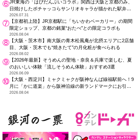
JR東海の「はぴだんぶいコラボ」関西は大阪と京都のみ、
日焼けしたポチャッコらサンリオキャラが描かれた駅弁や
グッズが登場
2026.07.31
【京都初上陸】JR京都駅に「ちいかわベーカリー」の期間
限定ショップ、京都の銘菓“おたべ”との限定コラボも
2026.08.04
【大阪・茨木市】南大阪の青木松風庵が北摂エリアに2店舗
目、大阪・茨木でも“焼きたて”の月化粧が食べられる
2026.08.02
【2026年最新】そうめんの聖地・奈良＆兵庫で楽しむ、夏
のおいしい体験「流しそうめん体験」おすすめ3選
2026.06.09
【大阪・西淀川】ミャクミャクが阪神なんば線福駅前へ！9
月に「かに道楽」から阪神沿線の新ランドマークにお引っ
越し
2026.08.04