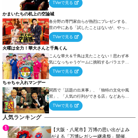
TVerで見る
ケ・歌…など様々なお題で芸人がショートネ
タを競い合う！
かまいたちの机上の空論城
各分野の専門家自らが熱烈にプレゼンする、
世の中にある「試したことはないが、やって
みたらこうなる！…ハズ」という“机上の空
TVerで見る
論”に若手芸人らがカラダを張って挑む！
火曜は全力！華大さんと千鳥くん
こんな華大＆千鳥は見たことない！思わず本
気になっちゃうゲームに挑戦するバラエティ
ー！
TVerで見る
ちゃちゃ入れマンデー
関西で「話題の出来事」、「独特の文化や風
習」、「人気の行列ができる店」などあらゆ
るテーマについて好き放題にちゃちゃを入れ
TVerで見る
ていく関西色を前面に押し出したトークバラ
エティ番組！
人気ランキング
【大阪・八尾市】万博の思い出がよみ
がえる「万博レガシー継承祭」開催、