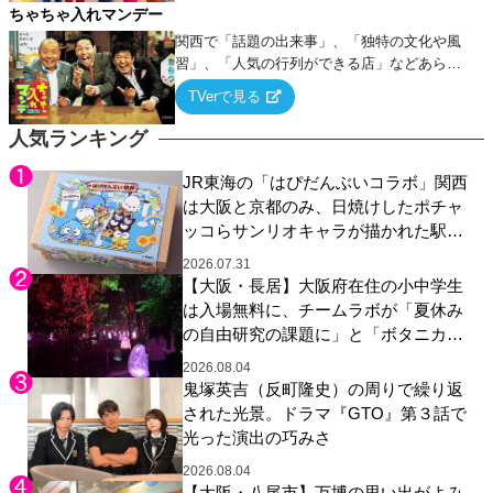
ちゃちゃ入れマンデー
関西で「話題の出来事」、「独特の文化や風
習」、「人気の行列ができる店」などあらゆ
るテーマについて好き放題にちゃちゃを入れ
TVerで見る
ていく関西色を前面に押し出したトークバラ
エティ番組！
人気ランキング
JR東海の「はぴだんぶいコラボ」関西
は大阪と京都のみ、日焼けしたポチャ
ッコらサンリオキャラが描かれた駅弁
やグッズが登場
2026.07.31
【大阪・長居】大阪府在住の小中学生
は入場無料に、チームラボが「夏休み
の自由研究の課題に」と「ボタニカル
ガーデン 大阪」へ招待
2026.08.04
鬼塚英吉（反町隆史）の周りで繰り返
された光景。ドラマ『GTO』第３話で
光った演出の巧みさ
2026.08.04
【大阪・八尾市】万博の思い出がよみ