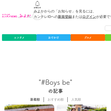
みよかからの「お知らせ」を見るには、
カンテレIDへの
新規登録
または
ログイン
が必要で
エンタメ
おでかけ
グルメ
"#Boys be"
の記事
新着順
おすすめ順
人気順