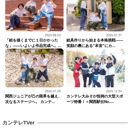
2026.08.03
2026.07.27
「絵を描くまでに１日かかった
絵具作りから始まる本格挑戦——
な」――いよいよ作品完成へ。...
笑顔の裏にある“本音”にカ...
2026.07.20
2025.12.24
関西ジュニアが己の限界を越え、
カンテレ大みそか恒例の大型スポ
次なるステージへ。 カンテ...
ーツ特番！＜関西駅伝No....
カンテレTVer