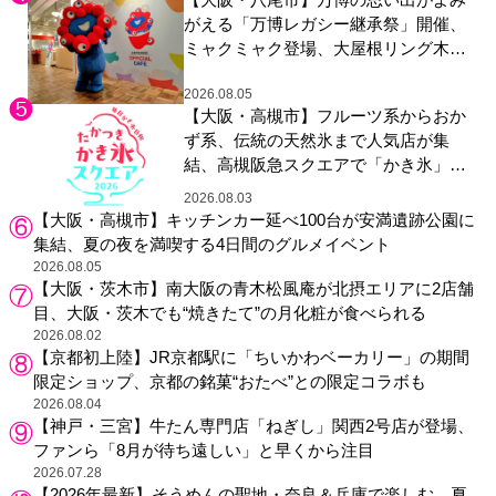
がえる「万博レガシー継承祭」開催、
ミャクミャク登場、大屋根リング木材
展示も
2026.08.05
【大阪・高槻市】フルーツ系からおか
ず系、伝統の天然氷まで人気店が集
結、高槻阪急スクエアで「かき氷」祭
り
2026.08.03
【大阪・高槻市】キッチンカー延べ100台が安満遺跡公園に
集結、夏の夜を満喫する4日間のグルメイベント
2026.08.05
【大阪・茨木市】南大阪の青木松風庵が北摂エリアに2店舗
目、大阪・茨木でも“焼きたて”の月化粧が食べられる
2026.08.02
【京都初上陸】JR京都駅に「ちいかわベーカリー」の期間
限定ショップ、京都の銘菓“おたべ”との限定コラボも
2026.08.04
【神戸・三宮】牛たん専門店「ねぎし」関西2号店が登場、
ファンら「8月が待ち遠しい」と早くから注目
2026.07.28
【2026年最新】そうめんの聖地・奈良＆兵庫で楽しむ、夏