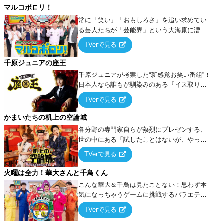
マルコポロリ！
常に「笑い」「おもしろさ」を追い求めてい
る芸人たちが「芸能界」という大海原に漕ぎ
出でて、新たなオモシロ人間を発掘する！
TVerで見る
千原ジュニアの座王
千原ジュニアが考案した“新感覚お笑い番組”！
日本人なら誰もが馴染みのある『イス取りゲ
ーム』をベースに、大喜利・ギャグ・モノボ
TVerで見る
ケ・歌…など様々なお題で芸人がショートネ
タを競い合う！
かまいたちの机上の空論城
各分野の専門家自らが熱烈にプレゼンする、
世の中にある「試したことはないが、やって
みたらこうなる！…ハズ」という“机上の空
TVerで見る
論”に若手芸人らがカラダを張って挑む！
火曜は全力！華大さんと千鳥くん
こんな華大＆千鳥は見たことない！思わず本
気になっちゃうゲームに挑戦するバラエティ
ー！
TVerで見る