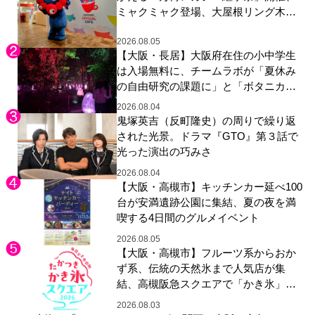
ミャクミャク登場、大屋根リング木材
展示も
2026.08.05
【大阪・長居】大阪府在住の小中学生
は入場無料に、チームラボが「夏休み
の自由研究の課題に」と「ボタニカル
ガーデン 大阪」へ招待
2026.08.04
鬼塚英吉（反町隆史）の周りで繰り返
された光景。ドラマ『GTO』第３話で
光った演出の巧みさ
2026.08.04
【大阪・高槻市】キッチンカー延べ100
台が安満遺跡公園に集結、夏の夜を満
喫する4日間のグルメイベント
2026.08.05
【大阪・高槻市】フルーツ系からおか
ず系、伝統の天然氷まで人気店が集
結、高槻阪急スクエアで「かき氷」祭
り
2026.08.03