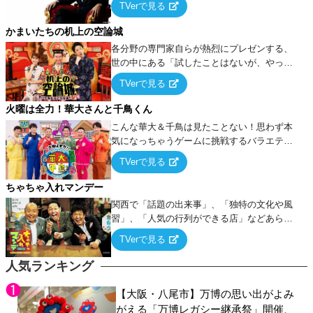
TVerで見る
ケ・歌…など様々なお題で芸人がショートネ
タを競い合う！
かまいたちの机上の空論城
各分野の専門家自らが熱烈にプレゼンする、
世の中にある「試したことはないが、やって
みたらこうなる！…ハズ」という“机上の空
TVerで見る
論”に若手芸人らがカラダを張って挑む！
火曜は全力！華大さんと千鳥くん
こんな華大＆千鳥は見たことない！思わず本
気になっちゃうゲームに挑戦するバラエティ
ー！
TVerで見る
ちゃちゃ入れマンデー
関西で「話題の出来事」、「独特の文化や風
習」、「人気の行列ができる店」などあらゆ
るテーマについて好き放題にちゃちゃを入れ
TVerで見る
ていく関西色を前面に押し出したトークバラ
エティ番組！
人気ランキング
【大阪・八尾市】万博の思い出がよみ
がえる「万博レガシー継承祭」開催、