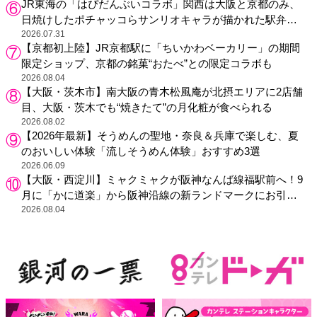
JR東海の「はぴだんぶいコラボ」関西は大阪と京都のみ、
日焼けしたポチャッコらサンリオキャラが描かれた駅弁や
グッズが登場
2026.07.31
【京都初上陸】JR京都駅に「ちいかわベーカリー」の期間
限定ショップ、京都の銘菓“おたべ”との限定コラボも
2026.08.04
【大阪・茨木市】南大阪の青木松風庵が北摂エリアに2店舗
目、大阪・茨木でも“焼きたて”の月化粧が食べられる
2026.08.02
【2026年最新】そうめんの聖地・奈良＆兵庫で楽しむ、夏
のおいしい体験「流しそうめん体験」おすすめ3選
2026.06.09
【大阪・西淀川】ミャクミャクが阪神なんば線福駅前へ！9
月に「かに道楽」から阪神沿線の新ランドマークにお引っ
越し
2026.08.04