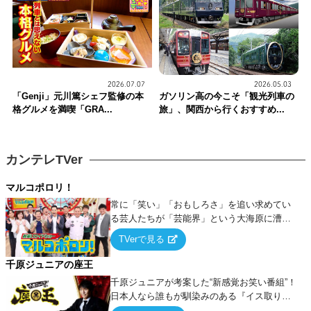
2026.07.07
2026.05.03
「Genji」元川篤シェフ監修の本
ガソリン高の今こそ「観光列車の
格グルメを満喫「GRA...
旅」、関西から行くおすすめ...
カンテレTVer
マルコポロリ！
常に「笑い」「おもしろさ」を追い求めてい
る芸人たちが「芸能界」という大海原に漕ぎ
出でて、新たなオモシロ人間を発掘する！
TVerで見る
千原ジュニアの座王
千原ジュニアが考案した“新感覚お笑い番組”！
日本人なら誰もが馴染みのある『イス取りゲ
ーム』をベースに、大喜利・ギャグ・モノボ