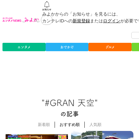
みよかからの「お知らせ」を見るには、
カンテレIDへの
新規登録
または
ログイン
が必要で
エンタメ
おでかけ
グルメ
"#GRAN 天空"
の記事
新着順
おすすめ順
人気順