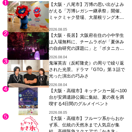
【大阪・八尾市】万博の思い出がよみ
がえる「万博レガシー継承祭」開催、
ミャクミャク登場、大屋根リング木材
展示も
2026.08.05
【大阪・長居】大阪府在住の小中学生
は入場無料に、チームラボが「夏休み
の自由研究の課題に」と「ボタニカル
ガーデン 大阪」へ招待
2026.08.04
鬼塚英吉（反町隆史）の周りで繰り返
された光景。ドラマ『GTO』第３話で
光った演出の巧みさ
2026.08.04
【大阪・高槻市】キッチンカー延べ100
台が安満遺跡公園に集結、夏の夜を満
喫する4日間のグルメイベント
2026.08.05
【大阪・高槻市】フルーツ系からおか
ず系、伝統の天然氷まで人気店が集
結、高槻阪急スクエアで「かき氷」祭