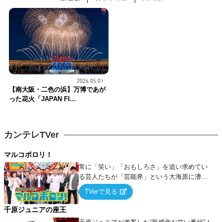
2026.05.01
【南大阪・二色の浜】万博であが
った花火「JAPAN FI...
カンテレTVer
マルコポロリ！
常に「笑い」「おもしろさ」を追い求めてい
る芸人たちが「芸能界」という大海原に漕ぎ
出でて、新たなオモシロ人間を発掘する！
TVerで見る
千原ジュニアの座王