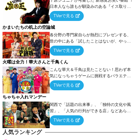
千原ジュニアが考案した“新感覚お笑い番組”！
日本人なら誰もが馴染みのある『イス取りゲ
ーム』をベースに、大喜利・ギャグ・モノボ
TVerで見る
ケ・歌…など様々なお題で芸人がショートネ
タを競い合う！
かまいたちの机上の空論城
各分野の専門家自らが熱烈にプレゼンする、
世の中にある「試したことはないが、やって
みたらこうなる！…ハズ」という“机上の空
TVerで見る
論”に若手芸人らがカラダを張って挑む！
火曜は全力！華大さんと千鳥くん
こんな華大＆千鳥は見たことない！思わず本
気になっちゃうゲームに挑戦するバラエティ
ー！
TVerで見る
ちゃちゃ入れマンデー
関西で「話題の出来事」、「独特の文化や風
習」、「人気の行列ができる店」などあらゆ
るテーマについて好き放題にちゃちゃを入れ
TVerで見る
ていく関西色を前面に押し出したトークバラ
エティ番組！
人気ランキング