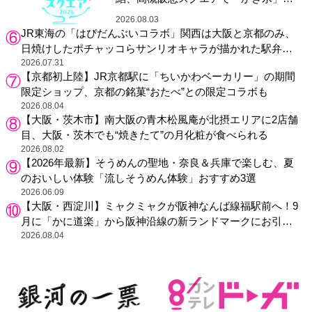
り
2026.08.03
JR東海の「はぴだんぶいコラボ」関西は大阪と京都のみ、
日焼けしたポチャッコらサンリオキャラが描かれた駅弁や
グッズが登場
2026.07.31
【京都初上陸】JR京都駅に「ちいかわベーカリー」の期間
限定ショップ、京都の銘菓“おたべ”との限定コラボも
2026.08.04
【大阪・茨木市】南大阪の青木松風庵が北摂エリアに2店舗
目、大阪・茨木でも“焼きたて”の月化粧が食べられる
2026.08.02
【2026年最新】そうめんの聖地・奈良＆兵庫で楽しむ、夏
のおいしい体験「流しそうめん体験」おすすめ3選
2026.06.09
【大阪・西淀川】ミャクミャクが阪神なんば線福駅前へ！9
月に「かに道楽」から阪神沿線の新ランドマークにお引っ
越し
2026.08.04