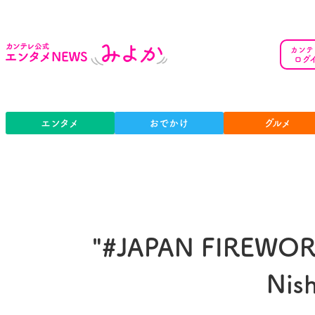
カンテ
ログ
エンタメ
おでかけ
グルメ
"#JAPAN FIREWORK
Nis