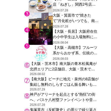
店「ねぎし」関西2号店が
た駅弁やグッズが登場
登場、ファンら「8月が待
2026.07.28
大阪・箕面市で“焼きた
ち遠しい」と早くから注目
て”月化粧がいつでも、南大
阪の青木松風庵が北摂エリ
2026.07.28
【大阪・長居】大阪府在住
アに初進出
の小中学生は入場無料に、
チームラボが「夏休みの自
2026.08.04
【大阪・高槻市】フルーツ
由研究の課題に」と「ボタ
系からおかず系、伝統の天
ニカルガーデン 大阪」へ招
然氷まで人気店が集結、高
待
2026.08.03
【大阪・茨木市】南大阪の青木松風庵が
槻阪急スクエアで「かき
北摂エリアに2店舗目、大阪・茨木で
氷」祭り
も“焼きたて”の月化粧が食べられる
2026.08.02
【南大阪】ビーチに地元・泉州の8店舗が
集結し無料のしらすごはん振る舞いも、
泉南ロングパークの「海のマルシェ」が
2026.07.29
神戸がアリーナを起点とする“熱狂”の街
リニューアル！
へ、バスケ八村塁ファンイベントや音楽
フェスで三宮・ウォーターフロントを活
2026.07.28
鬼塚英吉（反町隆史）の周りで繰り返さ
性化