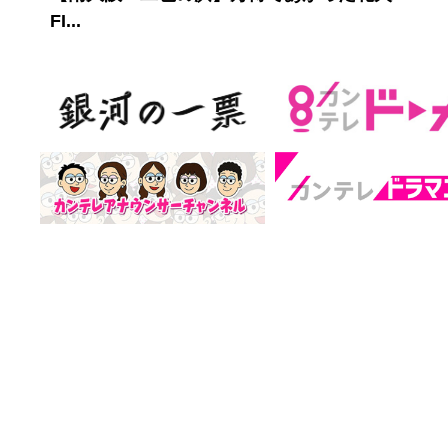
FI...