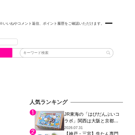
※いいねやコメント返信、ポイント履歴をご確認いただけます。
人気ランキング
JR東海の「はぴだんぶいコ
ラボ」関西は大阪と京都の
み、日焼けしたポチャッコ
2026.07.31
【神戸・三宮】牛たん専門
らサンリオキャラが描かれ