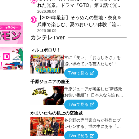
れた光景。ドラマ『GTO』第３話で光っ
た演出の巧みさ
2026.08.04
【2026年最新】そうめんの聖地・奈良＆
兵庫で楽しむ、夏のおいしい体験「流し
そうめん体験」おすすめ3選
2026.06.09
カンテレTVer
マルコポロリ！
常に「笑い」「おもしろさ」を
追い求めている芸人たちが「芸
能界」という大海原に漕ぎ出で
TVerで見る
て、新たなオモシロ人間を発掘
千原ジュニアの座王
する！
千原ジュニアが考案した“新感覚
お笑い番組”！ 日本人なら誰もが
馴染みのある『イス取りゲー
TVerで見る
ム』をベースに、大喜利・ギャ
かまいたちの机上の空論城
グ・モノボケ・歌…など様々な
お題で芸人がショートネタを競
各分野の専門家自らが熱烈にプ
い合う！
レゼンする、世の中にある「試
したことはないが、やってみた
TVerで見る
らこうなる！…ハズ」という“机