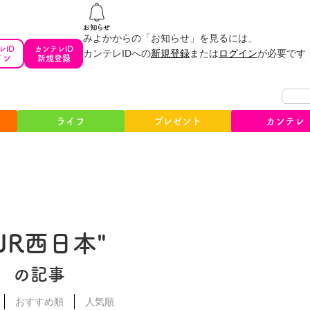
みよかからの「お知らせ」を見るには、
レID
カンテレID
カンテレIDへの
新規登録
または
ログイン
が必要です
イン
新規登録
ライフ
プレゼント
カンテレ
#JR西日本"
の記事
おすすめ順
人気順