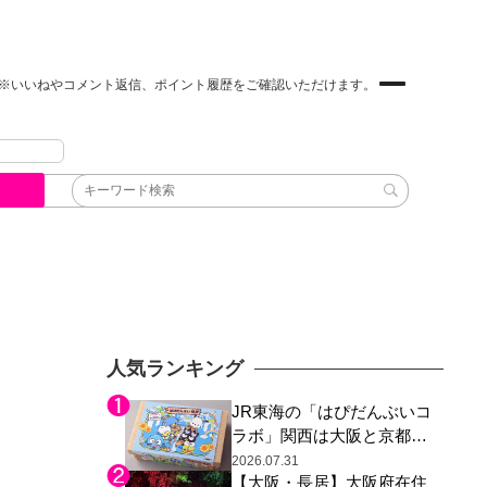
※いいねやコメント返信、ポイント履歴をご確認いただけます。
人気ランキング
JR東海の「はぴだんぶいコ
ラボ」関西は大阪と京都の
み、日焼けしたポチャッコ
2026.07.31
【大阪・長居】大阪府在住
らサンリオキャラが描かれ