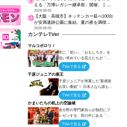
える「万博レガシー継承祭」開催、ミャ
クミャク登場、大屋根リング木材展示も
2026.08.05
【大阪・高槻市】キッチンカー延べ100台
が安満遺跡公園に集結、夏の夜を満喫す
る4日間のグルメイベント
2026.08.05
カンテレTVer
マルコポロリ！
常に「笑い」「おもしろさ」を
追い求めている芸人たちが「芸
能界」という大海原に漕ぎ出で
TVerで見る
て、新たなオモシロ人間を発掘
千原ジュニアの座王
する！
千原ジュニアが考案した“新感覚
お笑い番組”！ 日本人なら誰もが
馴染みのある『イス取りゲー
TVerで見る
ム』をベースに、大喜利・ギャ
かまいたちの机上の空論城
グ・モノボケ・歌…など様々な
お題で芸人がショートネタを競
各分野の専門家自らが熱烈にプ
い合う！
レゼンする、世の中にある「試
したことはないが、やってみた
TVerで見る
らこうなる！…ハズ」という“机