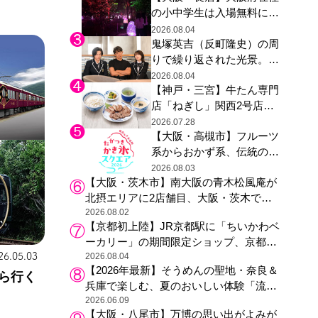
の小中学生は入場無料に、
た駅弁やグッズが登場
チームラボが「夏休みの自
2026.08.04
鬼塚英吉（反町隆史）の周
由研究の課題に」と「ボタ
りで繰り返された光景。ド
ニカルガーデン 大阪」へ招
ラマ『GTO』第３話で光っ
待
2026.08.04
【神戸・三宮】牛たん専門
た演出の巧みさ
店「ねぎし」関西2号店が
登場、ファンら「8月が待
2026.07.28
【大阪・高槻市】フルーツ
ち遠しい」と早くから注目
系からおかず系、伝統の天
然氷まで人気店が集結、高
2026.08.03
【大阪・茨木市】南大阪の青木松風庵が
槻阪急スクエアで「かき
北摂エリアに2店舗目、大阪・茨木で
氷」祭り
も“焼きたて”の月化粧が食べられる
2026.08.02
【京都初上陸】JR京都駅に「ちいかわベ
ーカリー」の期間限定ショップ、京都の
銘菓“おたべ”との限定コラボも
2026.08.04
26.05.03
【2026年最新】そうめんの聖地・奈良＆
ら行く
兵庫で楽しむ、夏のおいしい体験「流し
そうめん体験」おすすめ3選
2026.06.09
【大阪・八尾市】万博の思い出がよみが