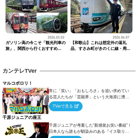
2026.05.03
2026.06.07
ガソリン高の今こそ「観光列車の
【和歌山】これは想定外の返礼
旅」、関西から行くおすすめ...
品、すさみ町がきのくに線・周...
カンテレTVer
マルコポロリ！
常に「笑い」「おもしろさ」を追い求めてい
る芸人たちが「芸能界」という大海原に漕ぎ
出でて、新たなオモシロ人間を発掘する！
TVerで見る
千原ジュニアの座王
千原ジュニアが考案した“新感覚お笑い番組”！
日本人なら誰もが馴染みのある『イス取りゲ
ーム』をベースに、大喜利・ギャグ・モノボ