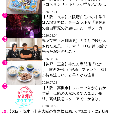
ッコらサンリオキャラが描かれた駅弁
やグッズが登場
2026.07.31
【大阪・長居】大阪府在住の小中学生
は入場無料に、チームラボが「夏休み
の自由研究の課題に」と「ボタニカル
ガーデン 大阪」へ招待
2026.08.04
鬼塚英吉（反町隆史）の周りで繰り返
された光景。ドラマ『GTO』第３話で
光った演出の巧みさ
2026.08.04
【神戸・三宮】牛たん専門店「ねぎ
し」関西2号店が登場、ファンら「8月
が待ち遠しい」と早くから注目
2026.07.28
【大阪・高槻市】フルーツ系からおか
ず系、伝統の天然氷まで人気店が集
結、高槻阪急スクエアで「かき氷」祭
り
2026.08.03
【大阪・茨木市】南大阪の青木松風庵が北摂エリアに2店舗