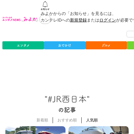
みよかからの「お知らせ」を見るには、
カンテレIDへの
新規登録
または
ログイン
が必要で
エンタメ
おでかけ
グルメ
"#JR西日本"
の記事
新着順
おすすめ順
人気順