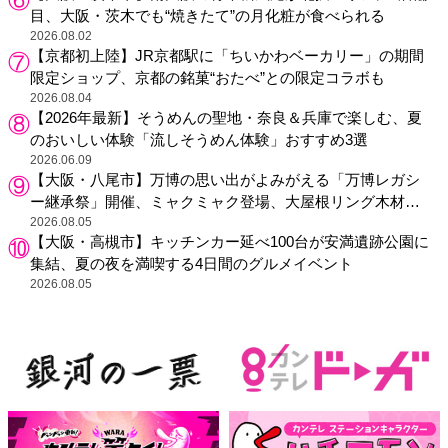
目、大阪・茨木でも“焼きたて”の月化粧が食べられる
2026.08.02
【京都初上陸】JR京都駅に「ちいかわベーカリー」の期間
限定ショップ、京都の銘菓“おたべ”との限定コラボも
2026.08.04
【2026年最新】そうめんの聖地・奈良＆兵庫で楽しむ、夏
のおいしい体験「流しそうめん体験」おすすめ3選
2026.06.09
【大阪・八尾市】万博の思い出がよみがえる「万博レガシ
ー継承祭」開催、ミャクミャク登場、大屋根リング木材展
示も
2026.08.05
【大阪・高槻市】キッチンカー延べ100台が安満遺跡公園に
集結、夏の夜を満喫する4日間のグルメイベント
2026.08.05