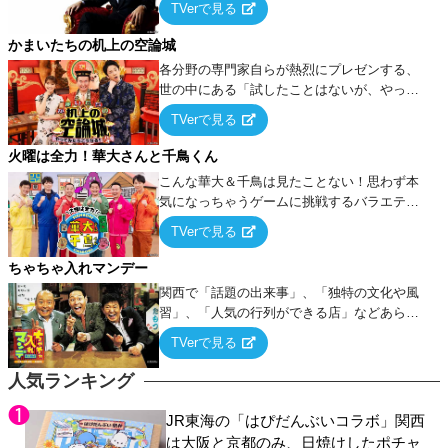
TVerで見る
ケ・歌…など様々なお題で芸人がショートネ
タを競い合う！
かまいたちの机上の空論城
各分野の専門家自らが熱烈にプレゼンする、
世の中にある「試したことはないが、やって
みたらこうなる！…ハズ」という“机上の空
TVerで見る
論”に若手芸人らがカラダを張って挑む！
火曜は全力！華大さんと千鳥くん
こんな華大＆千鳥は見たことない！思わず本
気になっちゃうゲームに挑戦するバラエティ
ー！
TVerで見る
ちゃちゃ入れマンデー
関西で「話題の出来事」、「独特の文化や風
習」、「人気の行列ができる店」などあらゆ
るテーマについて好き放題にちゃちゃを入れ
TVerで見る
ていく関西色を前面に押し出したトークバラ
エティ番組！
人気ランキング
JR東海の「はぴだんぶいコラボ」関西
は大阪と京都のみ、日焼けしたポチャ