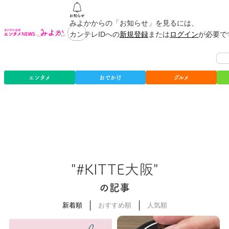
みよかからの「お知らせ」を見るには、
カンテレIDへの
新規登録
または
ログイン
が必要で
エンタメ
おでかけ
グルメ
"#KITTE大阪"
の記事
新着順
おすすめ順
人気順