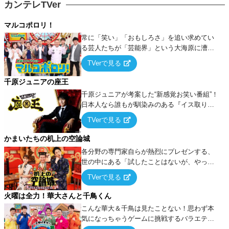
カンテレTVer
マルコポロリ！
常に「笑い」「おもしろさ」を追い求めてい
る芸人たちが「芸能界」という大海原に漕ぎ
出でて、新たなオモシロ人間を発掘する！
TVerで見る
千原ジュニアの座王
千原ジュニアが考案した“新感覚お笑い番組”！
日本人なら誰もが馴染みのある『イス取りゲ
ーム』をベースに、大喜利・ギャグ・モノボ
TVerで見る
ケ・歌…など様々なお題で芸人がショートネ
タを競い合う！
かまいたちの机上の空論城
各分野の専門家自らが熱烈にプレゼンする、
世の中にある「試したことはないが、やって
みたらこうなる！…ハズ」という“机上の空
TVerで見る
論”に若手芸人らがカラダを張って挑む！
火曜は全力！華大さんと千鳥くん
こんな華大＆千鳥は見たことない！思わず本
気になっちゃうゲームに挑戦するバラエティ
ー！