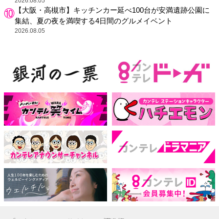
示も
2026.08.05
【大阪・高槻市】キッチンカー延べ100台が安満遺跡公園に
集結、夏の夜を満喫する4日間のグルメイベント
2026.08.05