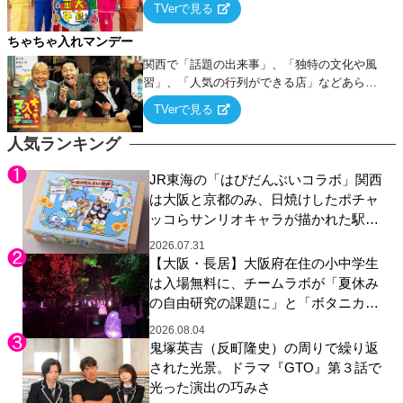
TVerで見る
ちゃちゃ入れマンデー
関西で「話題の出来事」、「独特の文化や風
習」、「人気の行列ができる店」などあらゆ
るテーマについて好き放題にちゃちゃを入れ
TVerで見る
ていく関西色を前面に押し出したトークバラ
エティ番組！
人気ランキング
JR東海の「はぴだんぶいコラボ」関西
は大阪と京都のみ、日焼けしたポチャ
ッコらサンリオキャラが描かれた駅弁
やグッズが登場
2026.07.31
【大阪・長居】大阪府在住の小中学生
は入場無料に、チームラボが「夏休み
の自由研究の課題に」と「ボタニカル
ガーデン 大阪」へ招待
2026.08.04
鬼塚英吉（反町隆史）の周りで繰り返
された光景。ドラマ『GTO』第３話で
光った演出の巧みさ