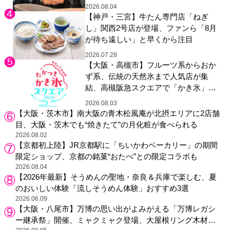
2026.08.04
【神戸・三宮】牛たん専門店「ねぎ
し」関西2号店が登場、ファンら「8月
が待ち遠しい」と早くから注目
2026.07.28
【大阪・高槻市】フルーツ系からおか
ず系、伝統の天然氷まで人気店が集
結、高槻阪急スクエアで「かき氷」祭
り
2026.08.03
【大阪・茨木市】南大阪の青木松風庵が北摂エリアに2店舗
目、大阪・茨木でも“焼きたて”の月化粧が食べられる
2026.08.02
【京都初上陸】JR京都駅に「ちいかわベーカリー」の期間
限定ショップ、京都の銘菓“おたべ”との限定コラボも
2026.08.04
【2026年最新】そうめんの聖地・奈良＆兵庫で楽しむ、夏
のおいしい体験「流しそうめん体験」おすすめ3選
2026.06.09
【大阪・八尾市】万博の思い出がよみがえる「万博レガシ
ー継承祭」開催、ミャクミャク登場、大屋根リング木材展