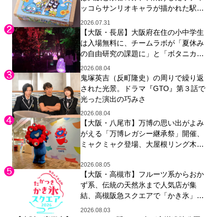
ッコらサンリオキャラが描かれた駅弁
やグッズが登場
2026.07.31
【大阪・長居】大阪府在住の小中学生
は入場無料に、チームラボが「夏休み
の自由研究の課題に」と「ボタニカル
ガーデン 大阪」へ招待
2026.08.04
鬼塚英吉（反町隆史）の周りで繰り返
された光景。ドラマ『GTO』第３話で
光った演出の巧みさ
2026.08.04
【大阪・八尾市】万博の思い出がよみ
がえる「万博レガシー継承祭」開催、
ミャクミャク登場、大屋根リング木材
展示も
2026.08.05
【大阪・高槻市】フルーツ系からおか
ず系、伝統の天然氷まで人気店が集
結、高槻阪急スクエアで「かき氷」祭
り
2026.08.03