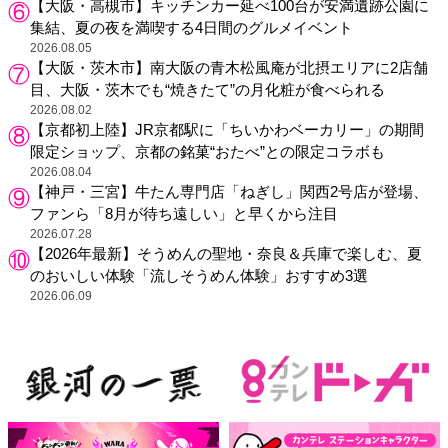
【大阪・高槻市】キッチンカー延べ100台が安満遺跡公園に
集結、夏の夜を満喫する4日間のグルメイベント
2026.08.05
【大阪・茨木市】南大阪の青木松風庵が北摂エリアに2店舗
目、大阪・茨木でも“焼きたて”の月化粧が食べられる
2026.08.02
【京都初上陸】JR京都駅に「ちいかわベーカリー」の期間
限定ショップ、京都の銘菓“おたべ”との限定コラボも
2026.08.04
【神戸・三宮】牛たん専門店「ねぎし」関西2号店が登場、
ファンら「8月が待ち遠しい」と早くから注目
2026.07.28
【2026年最新】そうめんの聖地・奈良＆兵庫で楽しむ、夏
のおいしい体験「流しそうめん体験」おすすめ3選
2026.06.09