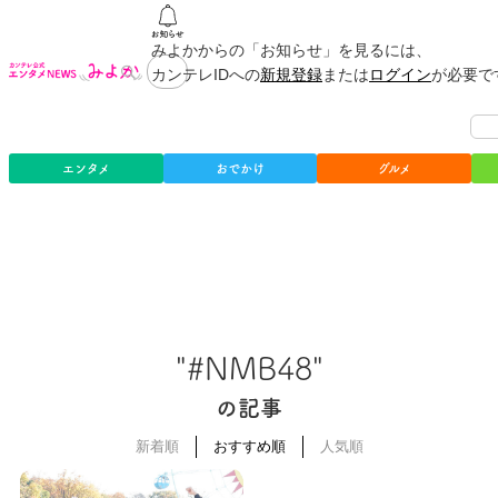
みよかからの「お知らせ」を見るには、
カンテレIDへの
新規登録
または
ログイン
が必要で
エンタメ
おでかけ
グルメ
"#NMB48"
の記事
新着順
おすすめ順
人気順