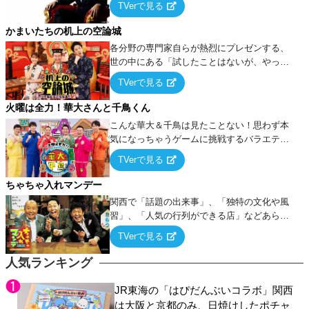
TVerで見る
ケ・歌…など様々なお題で芸人がショートネ
タを競い合う！
かまいたちの机上の空論城
各分野の専門家自らが熱烈にプレゼンする、
世の中にある「試したことはないが、やって
みたらこうなる！…ハズ」という“机上の空
TVerで見る
論”に若手芸人らがカラダを張って挑む！
火曜は全力！華大さんと千鳥くん
こんな華大＆千鳥は見たことない！思わず本
気になっちゃうゲームに挑戦するバラエティ
ー！
TVerで見る
ちゃちゃ入れマンデー
関西で「話題の出来事」、「独特の文化や風
習」、「人気の行列ができる店」などあらゆ
るテーマについて好き放題にちゃちゃを入れ
TVerで見る
ていく関西色を前面に押し出したトークバラ
エティ番組！
人気ランキング
JR東海の「はぴだんぶいコラボ」関西
は大阪と京都のみ、日焼けしたポチャ