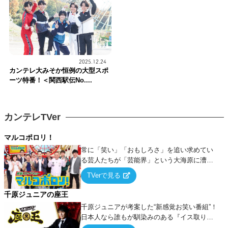
2025.12.24
カンテレ大みそか恒例の大型スポ
ーツ特番！＜関西駅伝No....
カンテレTVer
マルコポロリ！
常に「笑い」「おもしろさ」を追い求めてい
る芸人たちが「芸能界」という大海原に漕ぎ
出でて、新たなオモシロ人間を発掘する！
TVerで見る
千原ジュニアの座王
千原ジュニアが考案した“新感覚お笑い番組”！
日本人なら誰もが馴染みのある『イス取りゲ
ーム』をベースに、大喜利・ギャグ・モノボ