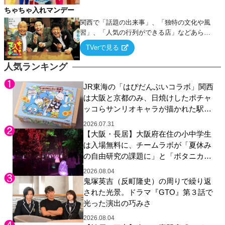
ちゃちゃ入れマンデー
関西で「話題の出来事」、「独特の文化や風
習」、「人気の行列ができる店」などあらゆ
るテーマについて好き放題にちゃちゃを入れ
TVerで見る
ていく関西色を前面に押し出したトークバラ
エティ番組！
人気ランキング
JR東海の「はぴだんぶいコラボ」関西
は大阪と京都のみ、日焼けしたポチャ
ッコらサンリオキャラが描かれた駅弁
やグッズが登場
2026.07.31
【大阪・長居】大阪府在住の小中学生
は入場無料に、チームラボが「夏休み
の自由研究の課題に」と「ボタニカル
ガーデン 大阪」へ招待
2026.08.04
鬼塚英吉（反町隆史）の周りで繰り返
された光景。ドラマ『GTO』第３話で
光った演出の巧みさ
2026.08.04