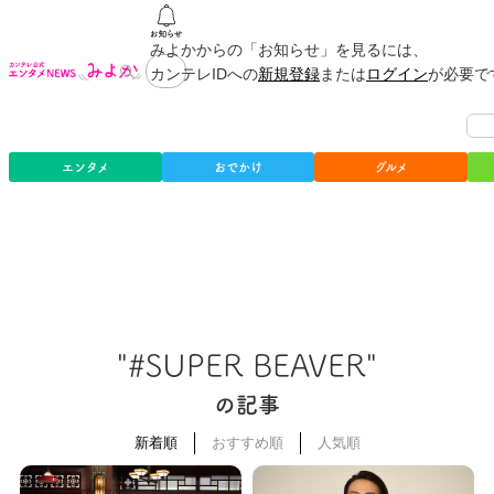
みよかからの「お知らせ」を見るには、
カンテレIDへの
新規登録
または
ログイン
が必要で
エンタメ
おでかけ
グルメ
"#SUPER BEAVER"
の記事
新着順
おすすめ順
人気順