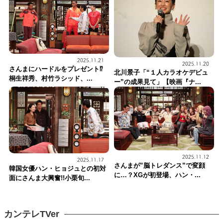
2025.11.21
2025.11.20
さんまにハードルをプレゼント⁉
北川景子「“１人カラオケデビュ
桐生祥秀、村竹ラシッド、...
ー”の成果見て」【映画『ナ...
2025.11.12
2025.11.17
さんまが”脳トレダンス”で変顔
韓国女優ハン・ヒョジュとの初対
に…？XGが初登場、ハン・...
面にさんま大興奮!!小栗旬...
カンテレTVer