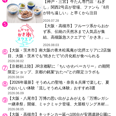
【神戸・三宮】牛たん専門店「ねぎ
し」関西2号店が登場、ファンら「8月
が待ち遠しい」と早くから注目
2026.07.28
【大阪・高槻市】フルーツ系からおか
ず系、伝統の天然氷まで人気店が集
結、高槻阪急スクエアで「かき氷」祭
り
2026.08.03
【大阪・茨木市】南大阪の青木松風庵が北摂エリアに2店舗
目、大阪・茨木でも“焼きたて”の月化粧が食べられる
2026.08.02
【京都初上陸】JR京都駅に「ちいかわベーカリー」の期間
限定ショップ、京都の銘菓“おたべ”との限定コラボも
2026.08.04
【2026年最新】そうめんの聖地・奈良＆兵庫で楽しむ、夏
のおいしい体験「流しそうめん体験」おすすめ3選
2026.06.09
【大阪・八尾市】万博の思い出がよみがえる「万博レガシ
ー継承祭」開催、ミャクミャク登場、大屋根リング木材展
示も
2026.08.05
【大阪・高槻市】キッチンカー延べ100台が安満遺跡公園に