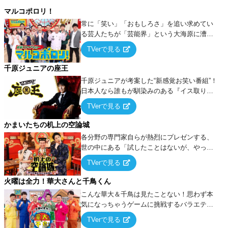
マルコポロリ！
常に「笑い」「おもしろさ」を追い求めてい
る芸人たちが「芸能界」という大海原に漕ぎ
出でて、新たなオモシロ人間を発掘する！
TVerで見る
千原ジュニアの座王
千原ジュニアが考案した“新感覚お笑い番組”！
日本人なら誰もが馴染みのある『イス取りゲ
ーム』をベースに、大喜利・ギャグ・モノボ
TVerで見る
ケ・歌…など様々なお題で芸人がショートネ
タを競い合う！
かまいたちの机上の空論城
各分野の専門家自らが熱烈にプレゼンする、
世の中にある「試したことはないが、やって
みたらこうなる！…ハズ」という“机上の空
TVerで見る
論”に若手芸人らがカラダを張って挑む！
火曜は全力！華大さんと千鳥くん
こんな華大＆千鳥は見たことない！思わず本
気になっちゃうゲームに挑戦するバラエティ
ー！
TVerで見る