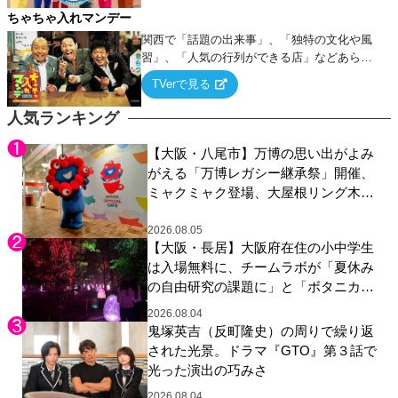
ちゃちゃ入れマンデー
関西で「話題の出来事」、「独特の文化や風
習」、「人気の行列ができる店」などあらゆ
るテーマについて好き放題にちゃちゃを入れ
TVerで見る
ていく関西色を前面に押し出したトークバラ
エティ番組！
人気ランキング
【大阪・八尾市】万博の思い出がよみ
がえる「万博レガシー継承祭」開催、
ミャクミャク登場、大屋根リング木材
展示も
2026.08.05
【大阪・長居】大阪府在住の小中学生
は入場無料に、チームラボが「夏休み
の自由研究の課題に」と「ボタニカル
ガーデン 大阪」へ招待
2026.08.04
鬼塚英吉（反町隆史）の周りで繰り返
された光景。ドラマ『GTO』第３話で
光った演出の巧みさ
2026.08.04