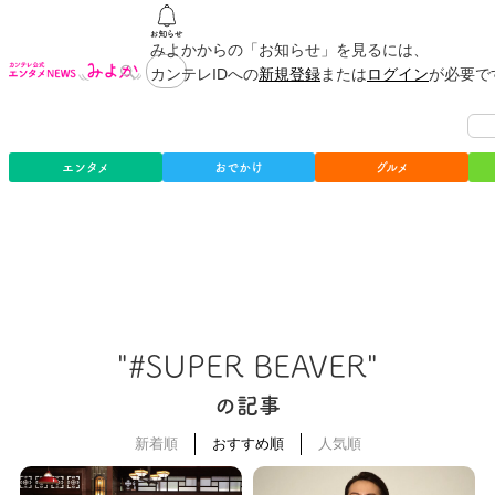
みよかからの「お知らせ」を見るには、
カンテレIDへの
新規登録
または
ログイン
が必要で
エンタメ
おでかけ
グルメ
"#SUPER BEAVER"
の記事
新着順
おすすめ順
人気順