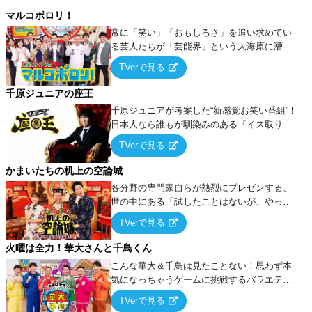
マルコポロリ！
常に「笑い」「おもしろさ」を追い求めてい
る芸人たちが「芸能界」という大海原に漕ぎ
出でて、新たなオモシロ人間を発掘する！
TVerで見る
千原ジュニアの座王
千原ジュニアが考案した“新感覚お笑い番組”！
日本人なら誰もが馴染みのある『イス取りゲ
ーム』をベースに、大喜利・ギャグ・モノボ
TVerで見る
ケ・歌…など様々なお題で芸人がショートネ
タを競い合う！
かまいたちの机上の空論城
各分野の専門家自らが熱烈にプレゼンする、
世の中にある「試したことはないが、やって
みたらこうなる！…ハズ」という“机上の空
TVerで見る
論”に若手芸人らがカラダを張って挑む！
火曜は全力！華大さんと千鳥くん
こんな華大＆千鳥は見たことない！思わず本
気になっちゃうゲームに挑戦するバラエティ
ー！
TVerで見る