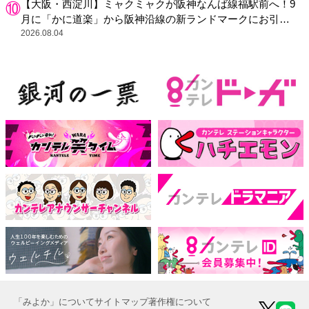
【大阪・西淀川】ミャクミャクが阪神なんば線福駅前へ！9
月に「かに道楽」から阪神沿線の新ランドマークにお引っ
越し
2026.08.04
「みよか」について
サイトマップ
著作権について