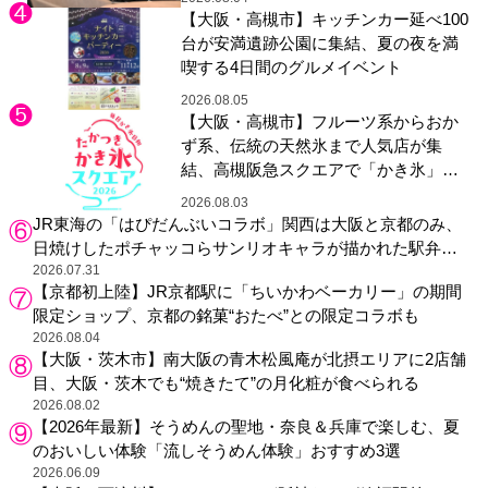
【大阪・高槻市】キッチンカー延べ100
台が安満遺跡公園に集結、夏の夜を満
喫する4日間のグルメイベント
2026.08.05
【大阪・高槻市】フルーツ系からおか
ず系、伝統の天然氷まで人気店が集
結、高槻阪急スクエアで「かき氷」祭
り
2026.08.03
JR東海の「はぴだんぶいコラボ」関西は大阪と京都のみ、
日焼けしたポチャッコらサンリオキャラが描かれた駅弁や
グッズが登場
2026.07.31
【京都初上陸】JR京都駅に「ちいかわベーカリー」の期間
限定ショップ、京都の銘菓“おたべ”との限定コラボも
2026.08.04
【大阪・茨木市】南大阪の青木松風庵が北摂エリアに2店舗
目、大阪・茨木でも“焼きたて”の月化粧が食べられる
2026.08.02
【2026年最新】そうめんの聖地・奈良＆兵庫で楽しむ、夏
のおいしい体験「流しそうめん体験」おすすめ3選
2026.06.09