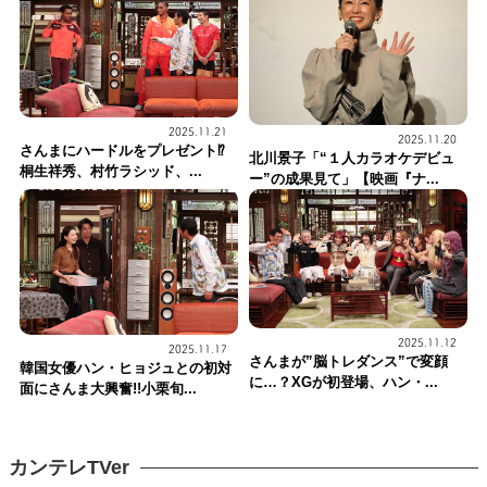
2025.11.21
2025.11.20
さんまにハードルをプレゼント⁉
北川景子「“１人カラオケデビュ
桐生祥秀、村竹ラシッド、...
ー”の成果見て」【映画『ナ...
2025.11.12
2025.11.17
さんまが”脳トレダンス”で変顔
韓国女優ハン・ヒョジュとの初対
に…？XGが初登場、ハン・...
面にさんま大興奮!!小栗旬...
カンテレTVer