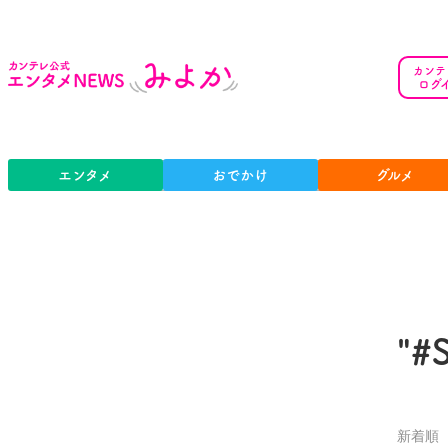
カンテ
ログ
エンタメ
おでかけ
グルメ
"#
新着順