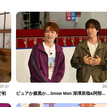
.07.31
20
で初
ピュアか腹黒か…Snow Man 深澤辰哉&阿部...