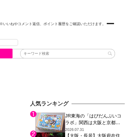
※いいねやコメント返信、ポイント履歴をご確認いただけます。
人気ランキング
JR東海の「はぴだんぶいコ
ラボ」関西は大阪と京都の
み、日焼けしたポチャッコ
2026.07.31
【大阪・長居】大阪府在住
らサンリオキャラが描かれ