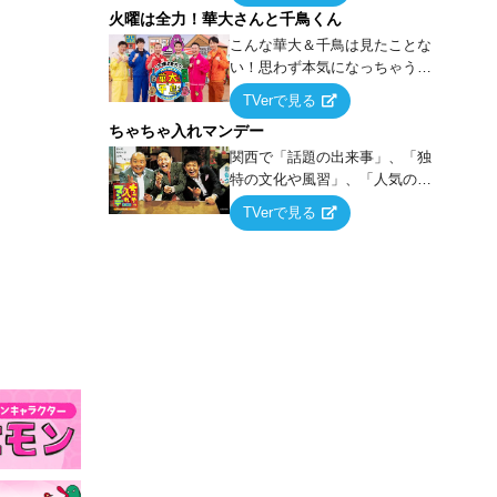
火曜は全力！華大さんと千鳥くん
上の空論”に若手芸人らがカラダ
を張って挑む！
こんな華大＆千鳥は見たことな
い！思わず本気になっちゃうゲ
ームに挑戦するバラエティー！
TVerで見る
ちゃちゃ入れマンデー
関西で「話題の出来事」、「独
特の文化や風習」、「人気の行
列ができる店」などあらゆるテ
TVerで見る
ーマについて好き放題にちゃち
ゃを入れていく関西色を前面に
押し出したトークバラエティ番
組！