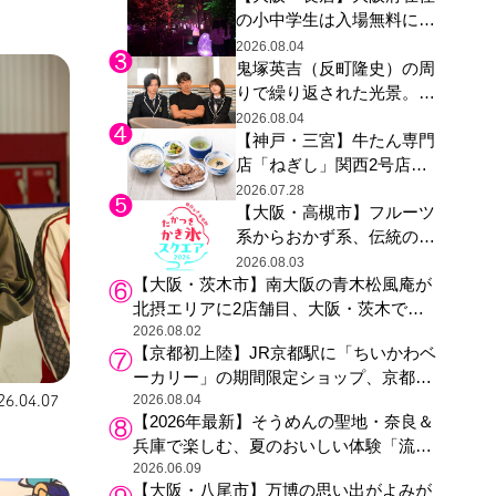
の小中学生は入場無料に、
た駅弁やグッズが登場
チームラボが「夏休みの自
2026.08.04
鬼塚英吉（反町隆史）の周
由研究の課題に」と「ボタ
りで繰り返された光景。ド
ニカルガーデン 大阪」へ招
ラマ『GTO』第３話で光っ
待
2026.08.04
【神戸・三宮】牛たん専門
た演出の巧みさ
店「ねぎし」関西2号店が
登場、ファンら「8月が待
2026.07.28
【大阪・高槻市】フルーツ
ち遠しい」と早くから注目
系からおかず系、伝統の天
然氷まで人気店が集結、高
2026.08.03
【大阪・茨木市】南大阪の青木松風庵が
槻阪急スクエアで「かき
北摂エリアに2店舗目、大阪・茨木で
氷」祭り
も“焼きたて”の月化粧が食べられる
2026.08.02
【京都初上陸】JR京都駅に「ちいかわベ
ーカリー」の期間限定ショップ、京都の
銘菓“おたべ”との限定コラボも
2026.08.04
26.04.07
【2026年最新】そうめんの聖地・奈良＆
兵庫で楽しむ、夏のおいしい体験「流し
そうめん体験」おすすめ3選
2026.06.09
【大阪・八尾市】万博の思い出がよみが