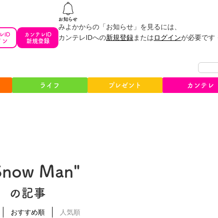
みよかからの「お知らせ」を見るには、
レID
カンテレID
カンテレIDへの
新規登録
または
ログイン
が必要です
イン
新規登録
ライフ
プレゼント
カンテレ
Snow Man"
の記事
おすすめ順
人気順