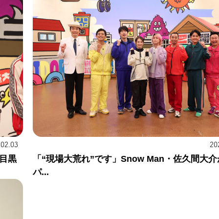
.02.03
20
目黒
「“現場大荒れ”です」Snow Man・佐久間大
パ...