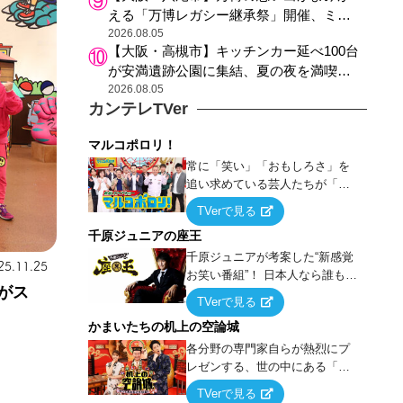
える「万博レガシー継承祭」開催、ミャ
クミャク登場、大屋根リング木材展示も
2026.08.05
【大阪・高槻市】キッチンカー延べ100台
が安満遺跡公園に集結、夏の夜を満喫す
る4日間のグルメイベント
2026.08.05
カンテレTVer
マルコポロリ！
常に「笑い」「おもしろさ」を
追い求めている芸人たちが「芸
能界」という大海原に漕ぎ出で
TVerで見る
て、新たなオモシロ人間を発掘
千原ジュニアの座王
する！
千原ジュニアが考案した“新感覚
25.11.25
お笑い番組”！ 日本人なら誰もが
介がス
馴染みのある『イス取りゲー
TVerで見る
ム』をベースに、大喜利・ギャ
かまいたちの机上の空論城
グ・モノボケ・歌…など様々な
お題で芸人がショートネタを競
各分野の専門家自らが熱烈にプ
い合う！
レゼンする、世の中にある「試
したことはないが、やってみた
TVerで見る
らこうなる！…ハズ」という“机