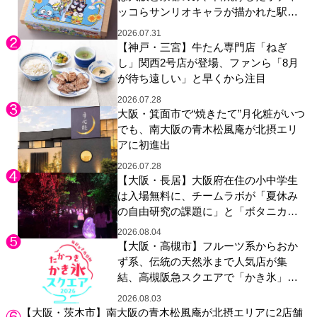
ッコらサンリオキャラが描かれた駅弁
やグッズが登場
2026.07.31
【神戸・三宮】牛たん専門店「ねぎ
し」関西2号店が登場、ファンら「8月
が待ち遠しい」と早くから注目
2026.07.28
大阪・箕面市で“焼きたて”月化粧がいつ
でも、南大阪の青木松風庵が北摂エリ
アに初進出
2026.07.28
【大阪・長居】大阪府在住の小中学生
は入場無料に、チームラボが「夏休み
の自由研究の課題に」と「ボタニカル
ガーデン 大阪」へ招待
2026.08.04
【大阪・高槻市】フルーツ系からおか
ず系、伝統の天然氷まで人気店が集
結、高槻阪急スクエアで「かき氷」祭
り
2026.08.03
【大阪・茨木市】南大阪の青木松風庵が北摂エリアに2店舗