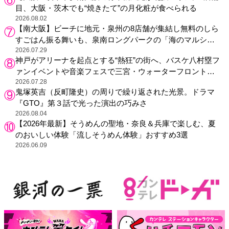
目、大阪・茨木でも“焼きたて”の月化粧が食べられる
2026.08.02
【南大阪】ビーチに地元・泉州の8店舗が集結し無料のしら
すごはん振る舞いも、泉南ロングパークの「海のマルシ
ェ」がリニューアル！
2026.07.29
神戸がアリーナを起点とする“熱狂”の街へ、バスケ八村塁フ
ァンイベントや音楽フェスで三宮・ウォーターフロントを
活性化
2026.07.28
鬼塚英吉（反町隆史）の周りで繰り返された光景。ドラマ
『GTO』第３話で光った演出の巧みさ
2026.08.04
【2026年最新】そうめんの聖地・奈良＆兵庫で楽しむ、夏
のおいしい体験「流しそうめん体験」おすすめ3選
2026.06.09