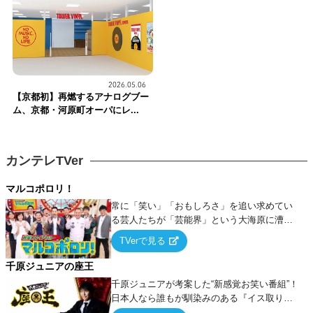
2026.05.06
【京都初】再燃するアナログブー
ム、京都・河原町オーパにレ...
カンテレTVer
マルコポロリ！
常に「笑い」「おもしろさ」を追い求めてい
る芸人たちが「芸能界」という大海原に漕ぎ
出でて、新たなオモシロ人間を発掘する！
TVerで見る
千原ジュニアの座王
千原ジュニアが考案した“新感覚お笑い番組”！
日本人なら誰もが馴染みのある『イス取りゲ
ーム』をベースに、大喜利・ギャグ・モノボ