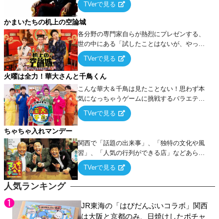
TVerで見る
ケ・歌…など様々なお題で芸人がショートネ
タを競い合う！
かまいたちの机上の空論城
各分野の専門家自らが熱烈にプレゼンする、
世の中にある「試したことはないが、やって
みたらこうなる！…ハズ」という“机上の空
TVerで見る
論”に若手芸人らがカラダを張って挑む！
火曜は全力！華大さんと千鳥くん
こんな華大＆千鳥は見たことない！思わず本
気になっちゃうゲームに挑戦するバラエティ
ー！
TVerで見る
ちゃちゃ入れマンデー
関西で「話題の出来事」、「独特の文化や風
習」、「人気の行列ができる店」などあらゆ
るテーマについて好き放題にちゃちゃを入れ
TVerで見る
ていく関西色を前面に押し出したトークバラ
エティ番組！
人気ランキング
JR東海の「はぴだんぶいコラボ」関西
は大阪と京都のみ、日焼けしたポチャ