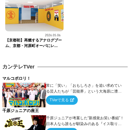
2026.05.06
【京都初】再燃するアナログブー
ム、京都・河原町オーパにレ...
カンテレTVer
マルコポロリ！
常に「笑い」「おもしろさ」を追い求めてい
る芸人たちが「芸能界」という大海原に漕ぎ
出でて、新たなオモシロ人間を発掘する！
TVerで見る
千原ジュニアの座王
千原ジュニアが考案した“新感覚お笑い番組”！
日本人なら誰もが馴染みのある『イス取りゲ
ーム』をベースに、大喜利・ギャグ・モノボ