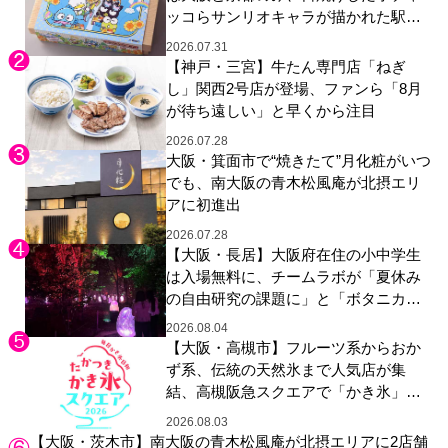
ッコらサンリオキャラが描かれた駅弁
やグッズが登場
2026.07.31
【神戸・三宮】牛たん専門店「ねぎ
し」関西2号店が登場、ファンら「8月
が待ち遠しい」と早くから注目
2026.07.28
大阪・箕面市で“焼きたて”月化粧がいつ
でも、南大阪の青木松風庵が北摂エリ
アに初進出
2026.07.28
【大阪・長居】大阪府在住の小中学生
は入場無料に、チームラボが「夏休み
の自由研究の課題に」と「ボタニカル
ガーデン 大阪」へ招待
2026.08.04
【大阪・高槻市】フルーツ系からおか
ず系、伝統の天然氷まで人気店が集
結、高槻阪急スクエアで「かき氷」祭
り
2026.08.03
【大阪・茨木市】南大阪の青木松風庵が北摂エリアに2店舗