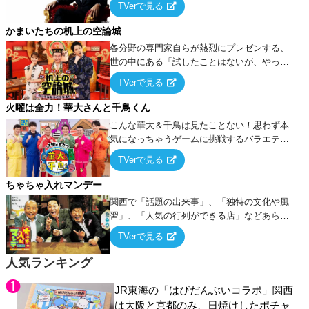
TVerで見る
ケ・歌…など様々なお題で芸人がショートネ
タを競い合う！
かまいたちの机上の空論城
各分野の専門家自らが熱烈にプレゼンする、
世の中にある「試したことはないが、やって
みたらこうなる！…ハズ」という“机上の空
TVerで見る
論”に若手芸人らがカラダを張って挑む！
火曜は全力！華大さんと千鳥くん
こんな華大＆千鳥は見たことない！思わず本
気になっちゃうゲームに挑戦するバラエティ
ー！
TVerで見る
ちゃちゃ入れマンデー
関西で「話題の出来事」、「独特の文化や風
習」、「人気の行列ができる店」などあらゆ
るテーマについて好き放題にちゃちゃを入れ
TVerで見る
ていく関西色を前面に押し出したトークバラ
エティ番組！
人気ランキング
JR東海の「はぴだんぶいコラボ」関西
は大阪と京都のみ、日焼けしたポチャ