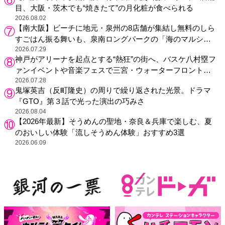
目、大阪・茨木でも“焼きたて”の月化粧が食べられる
2026.08.02
【南大阪】ビーチに地元・泉州の8店舗が集結し無料のしら
すごはん振る舞いも、泉南ロングパークの「海のマルシ
ェ」がリニューアル！
2026.07.29
神戸がアリーナを起点とする“熱狂”の街へ、バスケ八村塁フ
ァンイベントや音楽フェスで三宮・ウォーターフロントを
活性化
2026.07.28
鬼塚英吉（反町隆史）の周りで繰り返された光景。ドラマ
『GTO』第３話で光った演出の巧みさ
2026.08.04
【2026年最新】そうめんの聖地・奈良＆兵庫で楽しむ、夏
のおいしい体験「流しそうめん体験」おすすめ3選
2026.06.09