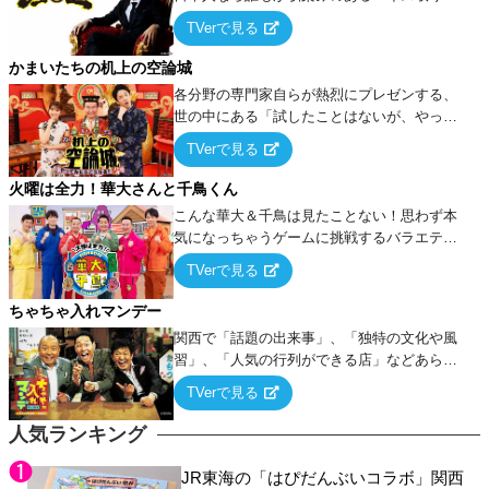
ーム』をベースに、大喜利・ギャグ・モノボ
TVerで見る
ケ・歌…など様々なお題で芸人がショートネ
タを競い合う！
かまいたちの机上の空論城
各分野の専門家自らが熱烈にプレゼンする、
世の中にある「試したことはないが、やって
みたらこうなる！…ハズ」という“机上の空
TVerで見る
論”に若手芸人らがカラダを張って挑む！
火曜は全力！華大さんと千鳥くん
こんな華大＆千鳥は見たことない！思わず本
気になっちゃうゲームに挑戦するバラエティ
ー！
TVerで見る
ちゃちゃ入れマンデー
関西で「話題の出来事」、「独特の文化や風
習」、「人気の行列ができる店」などあらゆ
るテーマについて好き放題にちゃちゃを入れ
TVerで見る
ていく関西色を前面に押し出したトークバラ
エティ番組！
人気ランキング
JR東海の「はぴだんぶいコラボ」関西