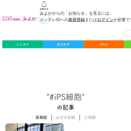
みよかからの「お知らせ」を見るには、
カンテレIDへの
新規登録
または
ログイン
が必要で
エンタメ
おでかけ
グルメ
"#iPS細胞"
の記事
新着順
おすすめ順
人気順