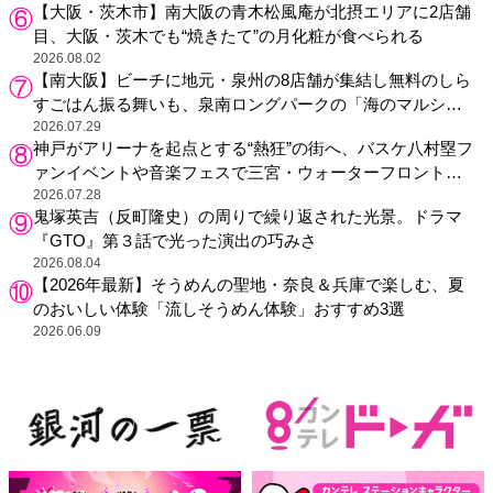
【大阪・茨木市】南大阪の青木松風庵が北摂エリアに2店舗
目、大阪・茨木でも“焼きたて”の月化粧が食べられる
2026.08.02
【南大阪】ビーチに地元・泉州の8店舗が集結し無料のしら
すごはん振る舞いも、泉南ロングパークの「海のマルシ
ェ」がリニューアル！
2026.07.29
神戸がアリーナを起点とする“熱狂”の街へ、バスケ八村塁フ
ァンイベントや音楽フェスで三宮・ウォーターフロントを
活性化
2026.07.28
鬼塚英吉（反町隆史）の周りで繰り返された光景。ドラマ
『GTO』第３話で光った演出の巧みさ
2026.08.04
【2026年最新】そうめんの聖地・奈良＆兵庫で楽しむ、夏
のおいしい体験「流しそうめん体験」おすすめ3選
2026.06.09