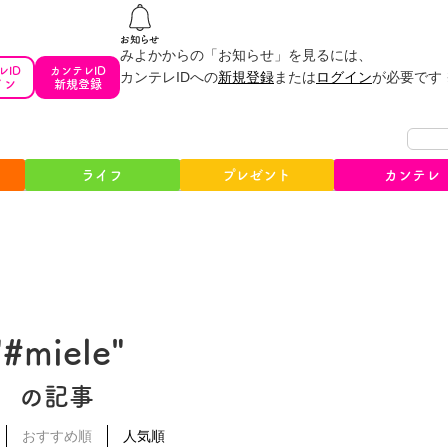
みよかからの「お知らせ」を見るには、
レID
カンテレID
カンテレIDへの
新規登録
または
ログイン
が必要です
イン
新規登録
ライフ
プレゼント
カンテレ
"#miele"
の記事
おすすめ順
人気順