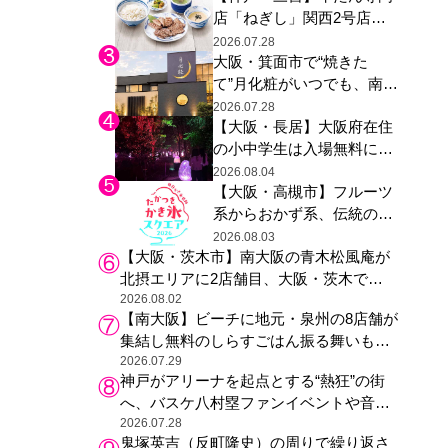
店「ねぎし」関西2号店が
た駅弁やグッズが登場
登場、ファンら「8月が待
2026.07.28
大阪・箕面市で“焼きた
ち遠しい」と早くから注目
て”月化粧がいつでも、南大
阪の青木松風庵が北摂エリ
2026.07.28
【大阪・長居】大阪府在住
アに初進出
の小中学生は入場無料に、
チームラボが「夏休みの自
2026.08.04
【大阪・高槻市】フルーツ
由研究の課題に」と「ボタ
系からおかず系、伝統の天
ニカルガーデン 大阪」へ招
然氷まで人気店が集結、高
待
2026.08.03
【大阪・茨木市】南大阪の青木松風庵が
槻阪急スクエアで「かき
北摂エリアに2店舗目、大阪・茨木で
氷」祭り
も“焼きたて”の月化粧が食べられる
2026.08.02
【南大阪】ビーチに地元・泉州の8店舗が
集結し無料のしらすごはん振る舞いも、
泉南ロングパークの「海のマルシェ」が
2026.07.29
神戸がアリーナを起点とする“熱狂”の街
リニューアル！
へ、バスケ八村塁ファンイベントや音楽
フェスで三宮・ウォーターフロントを活
2026.07.28
鬼塚英吉（反町隆史）の周りで繰り返さ
性化