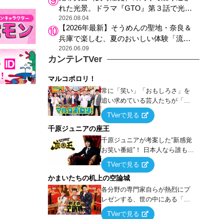
れた光景。ドラマ『GTO』第３話で光っ
た演出の巧みさ
2026.08.04
【2026年最新】そうめんの聖地・奈良＆
兵庫で楽しむ、夏のおいしい体験「流し
そうめん体験」おすすめ3選
2026.06.09
カンテレTVer
マルコポロリ！
常に「笑い」「おもしろさ」を
追い求めている芸人たちが「芸
能界」という大海原に漕ぎ出で
TVerで見る
て、新たなオモシロ人間を発掘
千原ジュニアの座王
する！
千原ジュニアが考案した“新感覚
お笑い番組”！ 日本人なら誰もが
馴染みのある『イス取りゲー
TVerで見る
ム』をベースに、大喜利・ギャ
かまいたちの机上の空論城
グ・モノボケ・歌…など様々な
お題で芸人がショートネタを競
各分野の専門家自らが熱烈にプ
い合う！
レゼンする、世の中にある「試
したことはないが、やってみた
TVerで見る
らこうなる！…ハズ」という“机