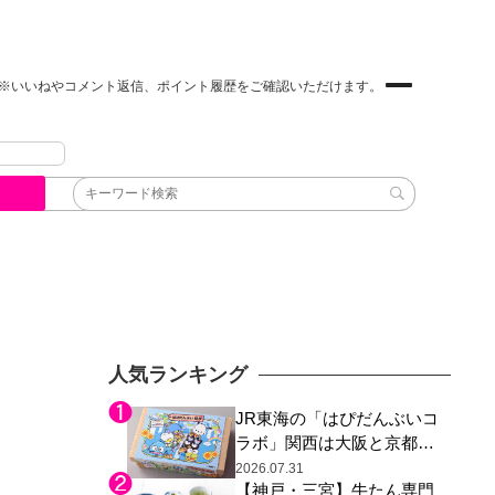
※いいねやコメント返信、ポイント履歴をご確認いただけます。
人気ランキング
JR東海の「はぴだんぶいコ
ラボ」関西は大阪と京都の
み、日焼けしたポチャッコ
2026.07.31
【神戸・三宮】牛たん専門
らサンリオキャラが描かれ