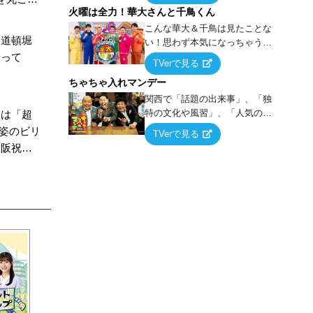
火曜は全力！華大さんと千鳥くん
上の空論”に若手芸人らがカラダ
er配信
を張って挑む！
こんな華大＆千鳥は見たことな
・道頓堀
い！思わず本気になっちゃうゲ
乗って
ームに挑戦するバラエティー！
TVerで見る
ちゃちゃ入れマンデー
関西で「話題の出来事」、「独
特の文化や風習」、「人気の行
日は「超
列ができる店」などあらゆるテ
被姿のビリ
TVerで見る
ーマについて好き放題にちゃち
大阪祝福
ゃを入れていく関西色を前面に
押し出したトークバラエティ番
組！