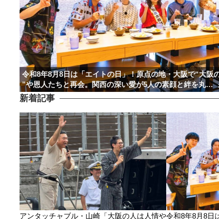
令和8年8月8日は「エイトの日」！原点の地・大阪で“大阪
”や恩人たちと再会。関西の深い愛が5人の素顔と絆を丸…
新着記事
アンタッチャブル・山崎「大阪の人は人情や
令和8年8月8