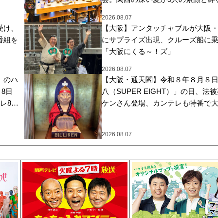
包み込む特別番組、全国で繋がるTV
2026.08.07
が決定！
受け、
【大阪】アンタッチャブルが大阪
番組を
にサプライズ出現、クルーズ船に
「大阪にくる～！ズ」
2026.08.07
」のハ
【大阪・通天閣】令和８年８月８
月8日
八（SUPER EIGHT）」の日、法
レ8番
ケンさん登場、カンテレも特番で
ゼント
ムード
2026.08.07