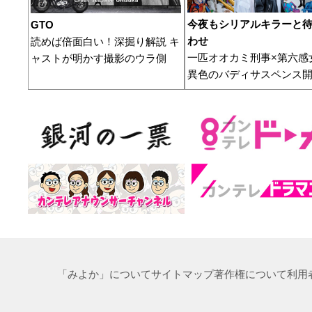
今夜もシリアルキラーと
GTO
わせ
読めば倍面白い！深掘り解説 キ
一匹オオカミ刑事×第六感
ャストが明かす撮影のウラ側
異色のバディサスペンス
「みよか」について
サイトマップ
著作権について
利用