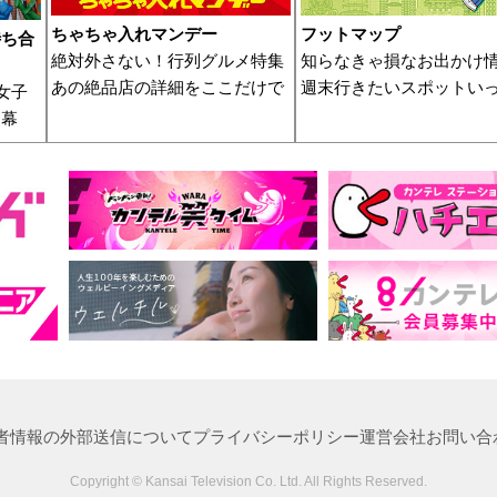
ちゃちゃ入れマンデー
フットマップ
待ち合
絶対外さない！行列グルメ特集
知らなきゃ損なお出かけ
あの絶品店の詳細をここだけで
週末行きたいスポットい
女子
開幕
者情報の外部送信について
プライバシーポリシー
運営会社
お問い合
Copyright © Kansai Television Co. Ltd. All Rights Reserved.