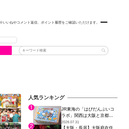
※いいねやコメント返信、ポイント履歴をご確認いただけます。
人気ランキング
JR東海の「はぴだんぶいコ
ラボ」関西は大阪と京都の
み、日焼けしたポチャッコ
2026.07.31
【大阪・長居】大阪府在住
らサンリオキャラが描かれ
ロップシー