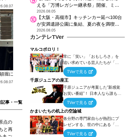
える「万博レガシー継承祭」開催、ミャ
6.08.07
クミャク登場、大屋根リング木材展示も
2026.08.05
【大阪・高槻市】キッチンカー延べ100台
が安満遺跡公園に集結、夏の夜を満喫す
る4日間のグルメイベント
2026.08.05
カンテレTVer
マルコポロリ！
常に「笑い」「おもしろさ」を
追い求めている芸人たちが「芸
能界」という大海原に漕ぎ出で
TVerで見る
頓堀に
て、新たなオモシロ人間を発掘
千原ジュニアの座王
する！
6.08.07
千原ジュニアが考案した“新感覚
お笑い番組”！ 日本人なら誰もが
馴染みのある『イス取りゲー
着記事・一覧
TVerで見る
ム』をベースに、大喜利・ギャ
かまいたちの机上の空論城
グ・モノボケ・歌…など様々な
お題で芸人がショートネタを競
各分野の専門家自らが熱烈にプ
原点の
い合う！
レゼンする、世の中にある「試
ちと再
したことはないが、やってみた
TVerで見る
を丸ごと
らこうなる！…ハズ」という“机