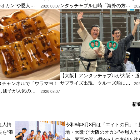
のオカン”や恩人…
ンタッチャブル山崎「海外の方…
2026.08.07
202
【大阪】アンタッチャブルが大阪・道
サプライズ出現、クルーズ船に…
日８チャンネルで「ウラマヨ！
202
らし団子が人気の…
2026.08.07
新
は人情
令和8年8月8日は「エイトの日」！
を“浪
地・大阪で“大阪のオカン”や恩人た
会。関西の深い愛が5人の素顔と絆