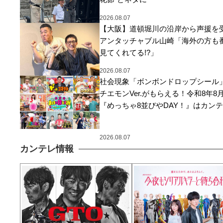
2026.08.07
【大阪】道頓堀川の沿岸から声援を
アンタッチャブル山崎「海外の方も
見てくれてる!?」
2026.08.07
社会現象「ボンボンドロップシール
チエモンVer.がもらえる！令和8年8
『めっちゃ8並びやDAY！』はカンテ
組を見て、くちびるマシマシなプレ
に応募しよう
2026.08.07
カンテレ情報