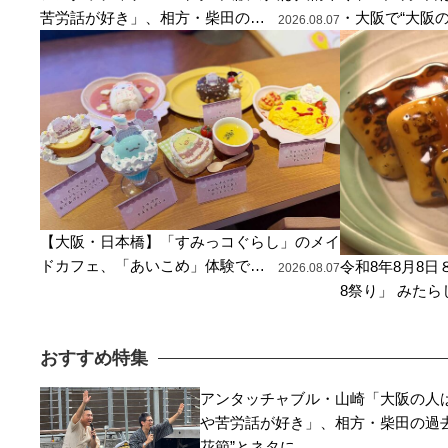
苦労話が好き」、相方・柴田の…
・大阪で“大阪
2026.08.07
【大阪・日本橋】「すみっコぐらし」のメイ
ドカフェ、「あいこめ」体験で…
令和8年8月8
2026.08.07
8祭り」 みた
おすすめ特集
アンタッチャブル・山崎「大阪の人
や苦労話が好き」、相方・柴田の過去
花節”とネタに