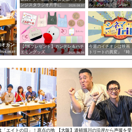
ンジスタラジオ片手に…
ル」のハチエモンVer.
2026.08.07
のオカン
【8/6プレゼント】カンテレ＆ハチ
今週のイチオシは映画
エモングッズ
トリートの異変』『時
2026.08.07
2026.08.06
日は「エイトの日」！原点の地
【大阪】道頓堀川の沿岸から声援を受