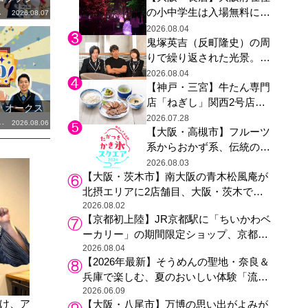
…
の小中学生は入場無料に、
た駅弁やグッズが登場
2026.08.07
チームラボが「夏休みの自
2026.08.04
鬼塚英吉（反町隆史）の周
由研究の課題に」と「ボタ
りで繰り返された光景。ド
ニカルガーデン 大阪」へ招
ラマ『GTO』第３話で光っ
待
2026.08.04
【神戸・三宮】牛たん専門
た演出の巧みさ
店「ねぎし」関西2号店が
『オークス
登場、ファンら「8月が待
2026.07.28
…
2026.08.06
【大阪・高槻市】フルーツ
ち遠しい」と早くから注目
系からおかず系、伝統の天
然氷まで人気店が集結、高
2026.08.03
【大阪・茨木市】南大阪の青木松風庵が
槻阪急スクエアで「かき
北摂エリアに2店舗目、大阪・茨木で
氷」祭り
も“焼きたて”の月化粧が食べられる
2026.08.02
【京都初上陸】JR京都駅に「ちいかわベ
ーカリー」の期間限定ショップ、京都の
銘菓“おたべ”との限定コラボも
2026.08.04
【2026年最新】そうめんの聖地・奈良＆
兵庫で楽しむ、夏のおいしい体験「流し
そうめん体験」おすすめ3選
2026.06.09
け、ア
【大阪・八尾市】万博の思い出がよみが