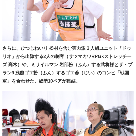
さらに、ひつじねいり 松村を含む実力派３人組ユニット「ドゥ
リオ」から出陣する2人の刺客（サツマカワRPG×ストレッチー
ズ 高木）や、ミサイルマン 岩部扮（ふん）する武将様とザ・プ
ラン9 浅越ゴエ扮（ふん）するゴエ爺（じい）のコンビ「戦国
軍」を合わせた、総勢10ペアが集結。