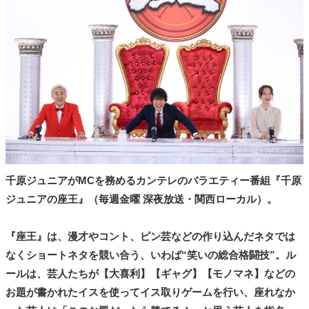
タ
メ
N
E
W
S
「
み
よ
か
」
千原ジュニアがMCを務めるカンテレのバラエティー番組『千原
ジュニアの座王』（毎週金曜 深夜放送・関西ローカル）。
『座王』は、漫才やコント、ピン芸などの作り込んだネタでは
なくショートネタを競い合う、いわば“笑いの総合格闘技”。ル
ールは、芸人たちが【大喜利】【ギャグ】【モノマネ】などの
お題が書かれたイスを使ってイス取りゲームを行い、座れなか