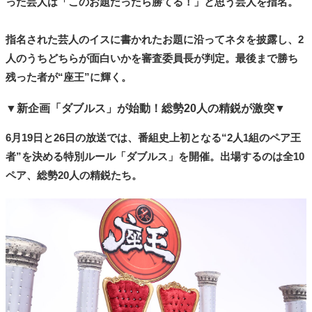
った芸人は「このお題だったら勝てる！」と思う芸人を指名。
指名された芸人のイスに書かれたお題に沿ってネタを披露し、2
人のうちどちらが面白いかを審査委員長が判定。最後まで勝ち
残った者が“座王”に輝く。
▼新企画「ダブルス」が始動！総勢20人の精鋭が激突▼
6月19日と26日の放送では、番組史上初となる“2人1組のペア王
者”を決める特別ルール「ダブルス」を開催。出場するのは全10
ペア、総勢20人の精鋭たち。