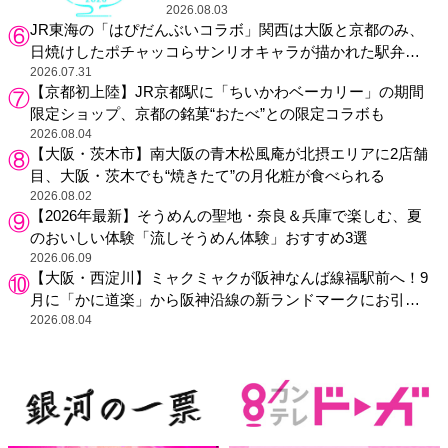
り
2026.08.03
JR東海の「はぴだんぶいコラボ」関西は大阪と京都のみ、
日焼けしたポチャッコらサンリオキャラが描かれた駅弁や
グッズが登場
2026.07.31
【京都初上陸】JR京都駅に「ちいかわベーカリー」の期間
限定ショップ、京都の銘菓“おたべ”との限定コラボも
2026.08.04
【大阪・茨木市】南大阪の青木松風庵が北摂エリアに2店舗
目、大阪・茨木でも“焼きたて”の月化粧が食べられる
2026.08.02
【2026年最新】そうめんの聖地・奈良＆兵庫で楽しむ、夏
のおいしい体験「流しそうめん体験」おすすめ3選
2026.06.09
【大阪・西淀川】ミャクミャクが阪神なんば線福駅前へ！9
月に「かに道楽」から阪神沿線の新ランドマークにお引っ
越し
2026.08.04