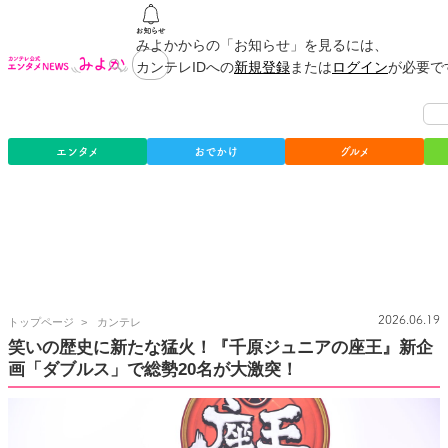
みよかからの「お知らせ」を見るには、
カンテレIDへの
新規登録
または
ログイン
が必要で
エンタメ
おでかけ
グルメ
カ
2026.06.19
トップページ
カンテレ
ン
笑いの歴史に新たな猛火！『千原ジュニアの座王』新企
テ
画「ダブルス」で総勢20名が大激突！
レ
公
式
エ
ン