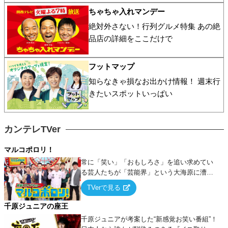
ちゃちゃ入れマンデー
絶対外さない！行列グルメ特集 あの絶
品店の詳細をここだけで
フットマップ
知らなきゃ損なお出かけ情報！ 週末行
きたいスポットいっぱい
カンテレTVer
マルコポロリ！
常に「笑い」「おもしろさ」を追い求めてい
る芸人たちが「芸能界」という大海原に漕ぎ
出でて、新たなオモシロ人間を発掘する！
TVerで見る
千原ジュニアの座王
千原ジュニアが考案した“新感覚お笑い番組”！