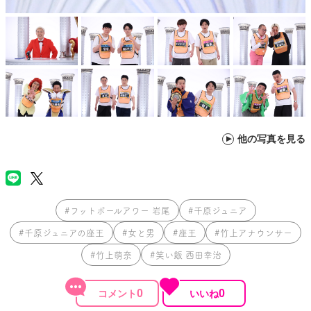
他の写真を見る
#フットボールアワー 岩尾
#千原ジュニア
#千原ジュニアの座王
#女と男
#座王
#竹上アナウンサー
#竹上萌奈
#笑い飯 西田幸治
0
0