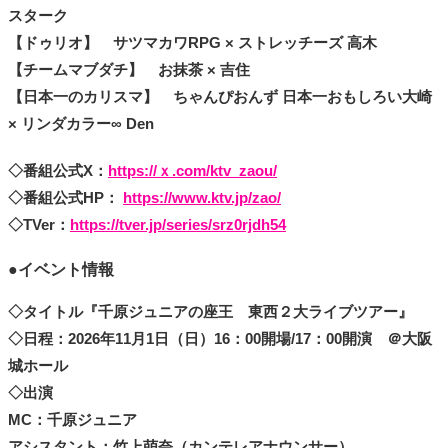
スターク
【
ドゥリオ
】
サツマカワRPG × ストレッチーズ 高木
【
チームマブダチ
】
お抹茶 × 吉住
【
日本一のカリスマ
】
ちゃんぴおんず 日本一おもしろい大崎
× リンダカラー∞ Den
◇番組公式X：
https://ｘ.com/ktv_zaou/
◇番組公式HP：
https://www.ktv.jp/zao/
◇TVer：
https://tver.jp/series/srz0rjdh54
●イベント情報
◇タイトル『千原ジュニアの座王 東西２大ライブツアー』
◇日程：2026年11月1日（日）16：00開場/17：00開演 ＠大阪
城ホール
◇出演
MC：千原ジュニア
アシスタント：竹上萌奈（カンテレアナウンサー）