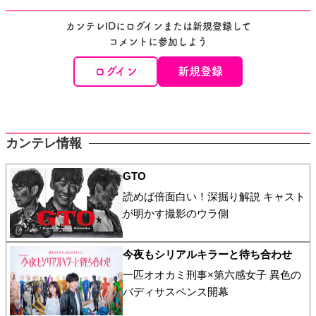
カンテレIDにログインまたは新規登録して
コメントに参加しよう
ログイン
新規登録
カンテレ情報
GTO
読めば倍面白い！深掘り解説 キャスト
が明かす撮影のウラ側
今夜もシリアルキラーと待ち合わせ
一匹オオカミ刑事×第六感女子 異色の
バディサスペンス開幕