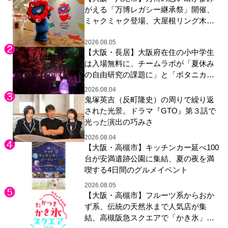
がえる「万博レガシー継承祭」開催、
ミャクミャク登場、大屋根リング木材
展示も
2026.08.05
【大阪・長居】大阪府在住の小中学生
は入場無料に、チームラボが「夏休み
の自由研究の課題に」と「ボタニカル
ガーデン 大阪」へ招待
2026.08.04
鬼塚英吉（反町隆史）の周りで繰り返
された光景。ドラマ『GTO』第３話で
光った演出の巧みさ
2026.08.04
【大阪・高槻市】キッチンカー延べ100
台が安満遺跡公園に集結、夏の夜を満
喫する4日間のグルメイベント
2026.08.05
【大阪・高槻市】フルーツ系からおか
ず系、伝統の天然氷まで人気店が集
結、高槻阪急スクエアで「かき氷」祭