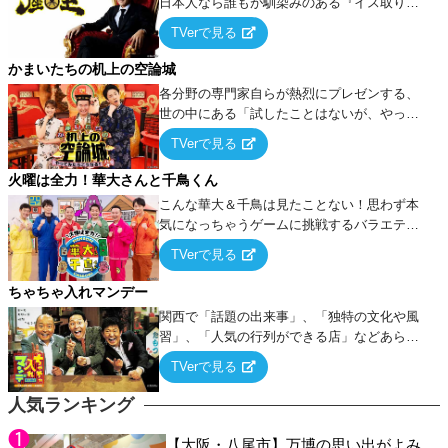
日本人なら誰もが馴染みのある『イス取りゲ
ーム』をベースに、大喜利・ギャグ・モノボ
TVerで見る
ケ・歌…など様々なお題で芸人がショートネ
タを競い合う！
かまいたちの机上の空論城
各分野の専門家自らが熱烈にプレゼンする、
世の中にある「試したことはないが、やって
みたらこうなる！…ハズ」という“机上の空
TVerで見る
論”に若手芸人らがカラダを張って挑む！
火曜は全力！華大さんと千鳥くん
こんな華大＆千鳥は見たことない！思わず本
気になっちゃうゲームに挑戦するバラエティ
ー！
TVerで見る
ちゃちゃ入れマンデー
関西で「話題の出来事」、「独特の文化や風
習」、「人気の行列ができる店」などあらゆ
るテーマについて好き放題にちゃちゃを入れ
TVerで見る
ていく関西色を前面に押し出したトークバラ
エティ番組！
人気ランキング
【大阪・八尾市】万博の思い出がよみ