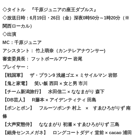
◇タイトル 『千原ジュニアの座王ダブルス』
◇放送日時：6月19日・26日（金）深夜0時50分～1時20分（※
関西ローカル）
◇出演
MC：千原ジュニア
アシスタント： 竹上萌奈（カンテレアナウンサー)
審査委員長： フットボールアワー 岩尾
プレイヤー：
【
戦国軍
】
ザ・プラン9 浅越ゴエ × ミサイルマン 岩部
【
鬼と家電
】
笑い飯 西田 × 女と男 市川
【チーム
新潟旅行
】
水田信二 × ななまがり 森下
【
DB芸人
】
R藤本 × アイデンティティ 田島
【
ポンとポン
】
フルーツポンチ 村上 × すゑひろがりず 南
條
【
大声変態侍
】
ななまがり 初瀬 × すゑひろがりず 三島
【
細身センスメガネ
】
ロングコートダディ 堂前 × cacao 浦田