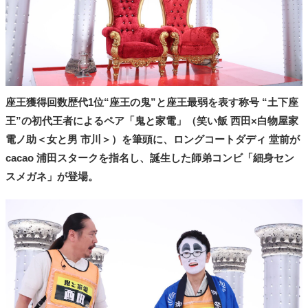
座王獲得回数歴代1位“座王の鬼”と座王最弱を表す称号 “土下座
王”の初代王者によるペア「鬼と家電」（笑い飯 西田×白物屋家
電ノ助＜女と男 市川＞）を筆頭に、ロングコートダディ 堂前が
cacao 浦田スタークを指名し、誕生した師弟コンビ「細身セン
スメガネ」が登場。