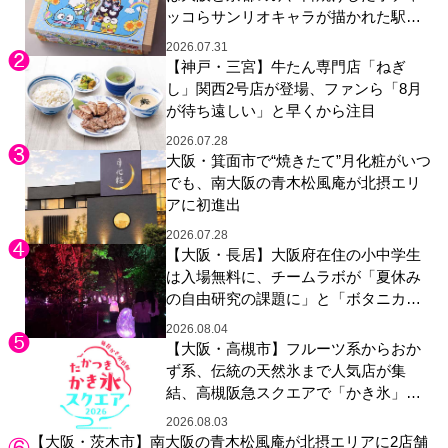
ッコらサンリオキャラが描かれた駅弁
やグッズが登場
2026.07.31
【神戸・三宮】牛たん専門店「ねぎ
し」関西2号店が登場、ファンら「8月
が待ち遠しい」と早くから注目
2026.07.28
大阪・箕面市で“焼きたて”月化粧がいつ
でも、南大阪の青木松風庵が北摂エリ
アに初進出
2026.07.28
【大阪・長居】大阪府在住の小中学生
は入場無料に、チームラボが「夏休み
の自由研究の課題に」と「ボタニカル
ガーデン 大阪」へ招待
2026.08.04
【大阪・高槻市】フルーツ系からおか
ず系、伝統の天然氷まで人気店が集
結、高槻阪急スクエアで「かき氷」祭
り
2026.08.03
【大阪・茨木市】南大阪の青木松風庵が北摂エリアに2店舗