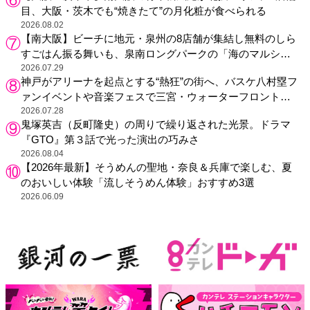
目、大阪・茨木でも“焼きたて”の月化粧が食べられる
2026.08.02
【南大阪】ビーチに地元・泉州の8店舗が集結し無料のしら
すごはん振る舞いも、泉南ロングパークの「海のマルシ
ェ」がリニューアル！
2026.07.29
神戸がアリーナを起点とする“熱狂”の街へ、バスケ八村塁フ
ァンイベントや音楽フェスで三宮・ウォーターフロントを
活性化
2026.07.28
鬼塚英吉（反町隆史）の周りで繰り返された光景。ドラマ
『GTO』第３話で光った演出の巧みさ
2026.08.04
【2026年最新】そうめんの聖地・奈良＆兵庫で楽しむ、夏
のおいしい体験「流しそうめん体験」おすすめ3選
2026.06.09