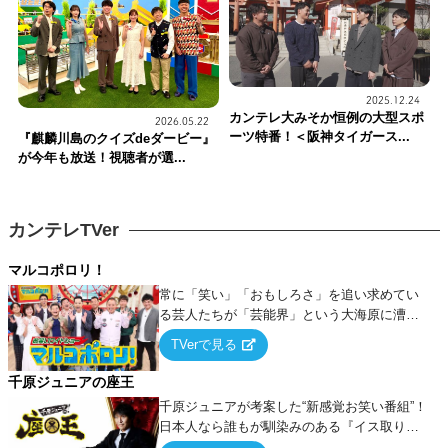
2025.12.24
カンテレ大みそか恒例の大型スポ
2026.05.22
ーツ特番！＜阪神タイガース...
『麒麟川島のクイズdeダービー』
が今年も放送！視聴者が選...
カンテレTVer
マルコポロリ！
常に「笑い」「おもしろさ」を追い求めてい
る芸人たちが「芸能界」という大海原に漕ぎ
出でて、新たなオモシロ人間を発掘する！
TVerで見る
千原ジュニアの座王
千原ジュニアが考案した“新感覚お笑い番組”！
日本人なら誰もが馴染みのある『イス取りゲ
ーム』をベースに、大喜利・ギャグ・モノボ