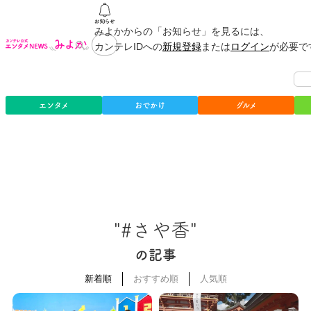
みよかからの「お知らせ」を見るには、
カンテレIDへの
新規登録
または
ログイン
が必要で
エンタメ
おでかけ
グルメ
"#さや香"
の記事
新着順
おすすめ順
人気順