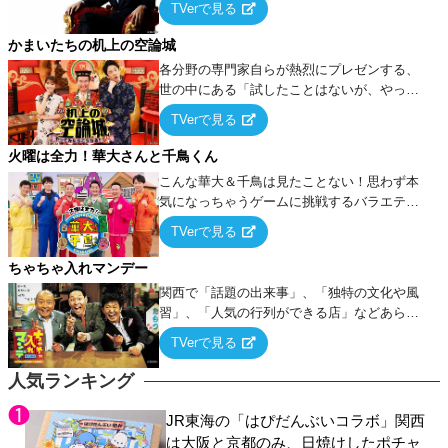
TVerで見る
ケ・歌…など様々なお題で芸人がショートネ
タを競い合う！
かまいたちの机上の空論城
各分野の専門家自らが熱烈にプレゼンする、
世の中にある「試したことはないが、やって
みたらこうなる！…ハズ」という“机上の空
TVerで見る
論”に若手芸人らがカラダを張って挑む！
火曜は全力！華大さんと千鳥くん
こんな華大＆千鳥は見たことない！思わず本
気になっちゃうゲームに挑戦するバラエティ
ー！
TVerで見る
ちゃちゃ入れマンデー
関西で「話題の出来事」、「独特の文化や風
習」、「人気の行列ができる店」などあらゆ
るテーマについて好き放題にちゃちゃを入れ
TVerで見る
ていく関西色を前面に押し出したトークバラ
エティ番組！
人気ランキング
JR東海の「はぴだんぶいコラボ」関西
は大阪と京都のみ、日焼けしたポチャ