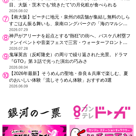
目、大阪・茨木でも“焼きたて”の月化粧が食べられる
2026.08.02
【南大阪】ビーチに地元・泉州の8店舗が集結し無料のしら
すごはん振る舞いも、泉南ロングパークの「海のマルシ
ェ」がリニューアル！
2026.07.29
神戸がアリーナを起点とする“熱狂”の街へ、バスケ八村塁フ
ァンイベントや音楽フェスで三宮・ウォーターフロントを
活性化
2026.07.28
鬼塚英吉（反町隆史）の周りで繰り返された光景。ドラマ
『GTO』第３話で光った演出の巧みさ
2026.08.04
【2026年最新】そうめんの聖地・奈良＆兵庫で楽しむ、夏
のおいしい体験「流しそうめん体験」おすすめ3選
2026.06.09