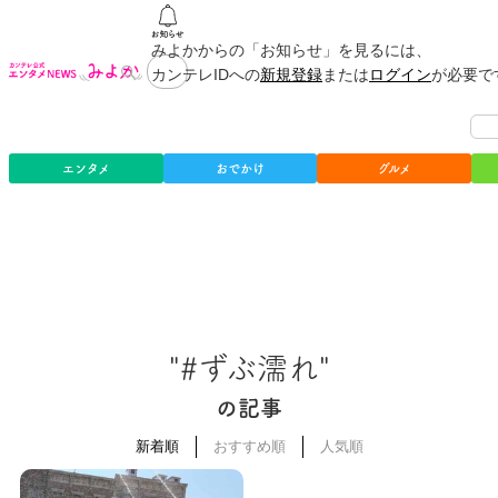
みよかからの「お知らせ」を見るには、
カンテレIDへの
新規登録
または
ログイン
が必要で
エンタメ
おでかけ
グルメ
"#ずぶ濡れ"
の記事
新着順
おすすめ順
人気順