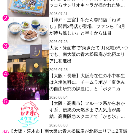
ッコらサンリオキャラが描かれた駅弁
やグッズが登場
2026.07.31
【神戸・三宮】牛たん専門店「ねぎ
し」関西2号店が登場、ファンら「8月
が待ち遠しい」と早くから注目
2026.07.28
大阪・箕面市で“焼きたて”月化粧がいつ
でも、南大阪の青木松風庵が北摂エリ
アに初進出
2026.07.28
【大阪・長居】大阪府在住の小中学生
は入場無料に、チームラボが「夏休み
の自由研究の課題に」と「ボタニカル
ガーデン 大阪」へ招待
2026.08.04
【大阪・高槻市】フルーツ系からおか
ず系、伝統の天然氷まで人気店が集
結、高槻阪急スクエアで「かき氷」祭
り
2026.08.03
【大阪・茨木市】南大阪の青木松風庵が北摂エリアに2店舗