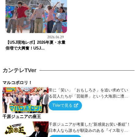
2026.06.29
【USJ現地レポ】2026年夏・水量
倍増で大興奮！USJ...
カンテレTVer
マルコポロリ！
常に「笑い」「おもしろさ」を追い求めてい
る芸人たちが「芸能界」という大海原に漕ぎ
出でて、新たなオモシロ人間を発掘する！
TVerで見る
千原ジュニアの座王
千原ジュニアが考案した“新感覚お笑い番組”！
日本人なら誰もが馴染みのある『イス取りゲ
ーム』をベースに、大喜利・ギャグ・モノボ