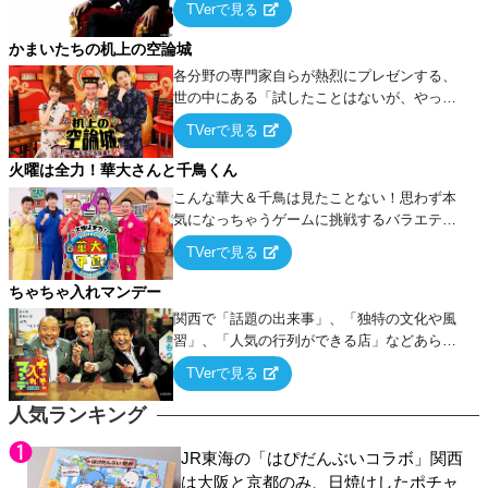
TVerで見る
ケ・歌…など様々なお題で芸人がショートネ
タを競い合う！
かまいたちの机上の空論城
各分野の専門家自らが熱烈にプレゼンする、
世の中にある「試したことはないが、やって
みたらこうなる！…ハズ」という“机上の空
TVerで見る
論”に若手芸人らがカラダを張って挑む！
火曜は全力！華大さんと千鳥くん
こんな華大＆千鳥は見たことない！思わず本
気になっちゃうゲームに挑戦するバラエティ
ー！
TVerで見る
ちゃちゃ入れマンデー
関西で「話題の出来事」、「独特の文化や風
習」、「人気の行列ができる店」などあらゆ
るテーマについて好き放題にちゃちゃを入れ
TVerで見る
ていく関西色を前面に押し出したトークバラ
エティ番組！
人気ランキング
JR東海の「はぴだんぶいコラボ」関西
は大阪と京都のみ、日焼けしたポチャ