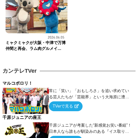
2026.06.05
ミャクミャクが大阪・中津で万博
仲間と再会、ラム肉グルメイ...
カンテレTVer
マルコポロリ！
常に「笑い」「おもしろさ」を追い求めてい
る芸人たちが「芸能界」という大海原に漕ぎ
出でて、新たなオモシロ人間を発掘する！
TVerで見る
千原ジュニアの座王
千原ジュニアが考案した“新感覚お笑い番組”！
日本人なら誰もが馴染みのある『イス取りゲ
ーム』をベースに、大喜利・ギャグ・モノボ