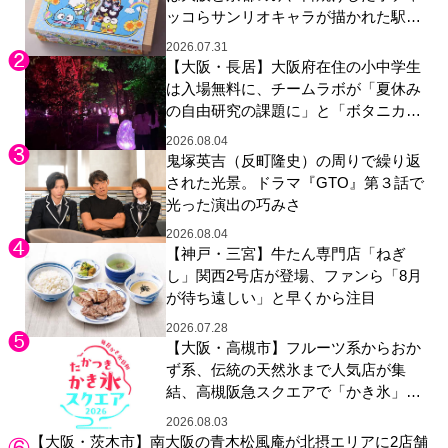
ッコらサンリオキャラが描かれた駅弁
やグッズが登場
2026.07.31
【大阪・長居】大阪府在住の小中学生
は入場無料に、チームラボが「夏休み
の自由研究の課題に」と「ボタニカル
ガーデン 大阪」へ招待
2026.08.04
鬼塚英吉（反町隆史）の周りで繰り返
された光景。ドラマ『GTO』第３話で
光った演出の巧みさ
2026.08.04
【神戸・三宮】牛たん専門店「ねぎ
し」関西2号店が登場、ファンら「8月
が待ち遠しい」と早くから注目
2026.07.28
【大阪・高槻市】フルーツ系からおか
ず系、伝統の天然氷まで人気店が集
結、高槻阪急スクエアで「かき氷」祭
り
2026.08.03
【大阪・茨木市】南大阪の青木松風庵が北摂エリアに2店舗