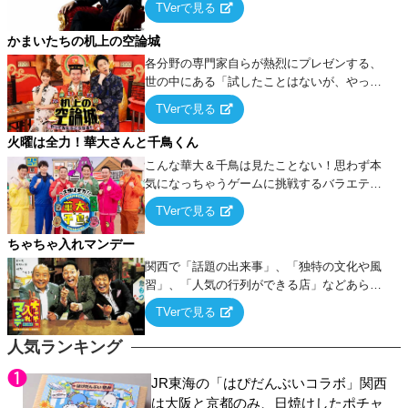
TVerで見る
ケ・歌…など様々なお題で芸人がショートネ
タを競い合う！
かまいたちの机上の空論城
各分野の専門家自らが熱烈にプレゼンする、
世の中にある「試したことはないが、やって
みたらこうなる！…ハズ」という“机上の空
TVerで見る
論”に若手芸人らがカラダを張って挑む！
火曜は全力！華大さんと千鳥くん
こんな華大＆千鳥は見たことない！思わず本
気になっちゃうゲームに挑戦するバラエティ
ー！
TVerで見る
ちゃちゃ入れマンデー
関西で「話題の出来事」、「独特の文化や風
習」、「人気の行列ができる店」などあらゆ
るテーマについて好き放題にちゃちゃを入れ
TVerで見る
ていく関西色を前面に押し出したトークバラ
エティ番組！
人気ランキング
JR東海の「はぴだんぶいコラボ」関西
は大阪と京都のみ、日焼けしたポチャ