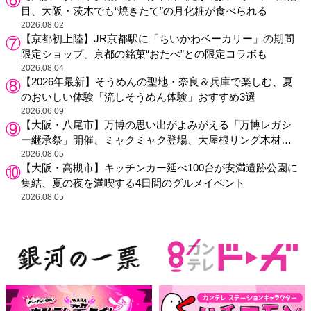
目、大阪・茨木でも“焼きたて”の月化粧が食べられる
2026.08.02
【京都初上陸】JR京都駅に「ちいかわベーカリー」の期間
限定ショップ、京都の銘菓“おたべ”との限定コラボも
2026.08.04
【2026年最新】そうめんの聖地・奈良＆兵庫で楽しむ、夏
のおいしい体験「流しそうめん体験」おすすめ3選
2026.06.09
【大阪・八尾市】万博の思い出がよみがえる「万博レガシ
ー継承祭」開催、ミャクミャク登場、大屋根リング木材展
示も
2026.08.05
【大阪・高槻市】キッチンカー延べ100台が安満遺跡公園に
集結、夏の夜を満喫する4日間のグルメイベント
2026.08.05