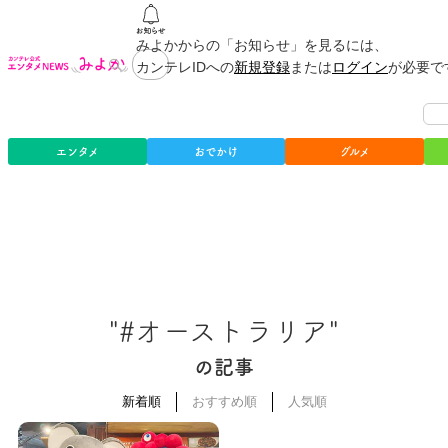
みよかからの「お知らせ」を見るには、
カンテレIDへの
新規登録
または
ログイン
が必要で
エンタメ
おでかけ
グルメ
"#オーストラリア"
の記事
新着順
おすすめ順
人気順