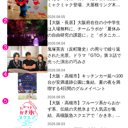
ミャクミャク登場、大屋根リング木材
展示も
2026.08.05
【大阪・長居】大阪府在住の小中学生
は入場無料に、チームラボが「夏休み
の自由研究の課題に」と「ボタニカル
ガーデン 大阪」へ招待
2026.08.04
鬼塚英吉（反町隆史）の周りで繰り返
された光景。ドラマ『GTO』第３話で
光った演出の巧みさ
2026.08.04
【大阪・高槻市】キッチンカー延べ100
台が安満遺跡公園に集結、夏の夜を満
喫する4日間のグルメイベント
2026.08.05
【大阪・高槻市】フルーツ系からおか
ず系、伝統の天然氷まで人気店が集
結、高槻阪急スクエアで「かき氷」祭
り
2026.08.03