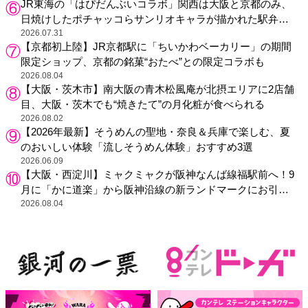
JR東海の「はぴだんぶいコラボ」関西は大阪と京都のみ、
日焼けしたポチャッコらサンリオキャラが描かれた駅弁や
グッズが登場
2026.07.31
【京都初上陸】JR京都駅に「ちいかわベーカリー」の期間
限定ショップ、京都の銘菓“おたべ”との限定コラボも
2026.08.04
【大阪・茨木市】南大阪の青木松風庵が北摂エリアに2店舗
目、大阪・茨木でも“焼きたて”の月化粧が食べられる
2026.08.02
【2026年最新】そうめんの聖地・奈良＆兵庫で楽しむ、夏
のおいしい体験「流しそうめん体験」おすすめ3選
2026.06.09
【大阪・西淀川】ミャクミャクが阪神なんば線福駅前へ！9
月に「かに道楽」から阪神沿線の新ランドマークにお引っ
越し
2026.08.04