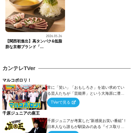
2026.05.26
【関西初進出】高タンパク&低脂
肪な京都ブランド「...
カンテレTVer
マルコポロリ！
常に「笑い」「おもしろさ」を追い求めてい
る芸人たちが「芸能界」という大海原に漕ぎ
出でて、新たなオモシロ人間を発掘する！
TVerで見る
千原ジュニアの座王
千原ジュニアが考案した“新感覚お笑い番組”！
日本人なら誰もが馴染みのある『イス取りゲ
ーム』をベースに、大喜利・ギャグ・モノボ