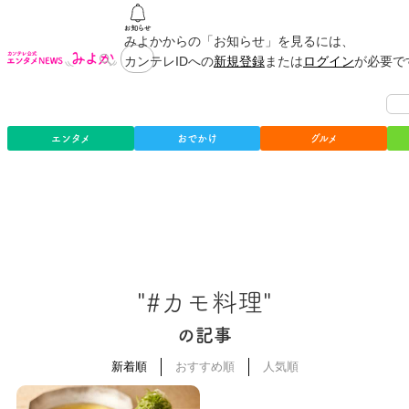
みよかからの「お知らせ」を見るには、
カンテレIDへの
新規登録
または
ログイン
が必要で
エンタメ
おでかけ
グルメ
"#カモ料理"
の記事
新着順
おすすめ順
人気順