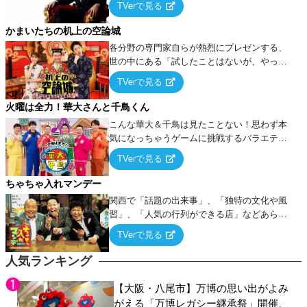
TVerで見る
ケ・歌…など様々なお題で芸人がショートネ
タを競い合う！
かまいたちの机上の空論城
各分野の専門家自らが熱烈にプレゼンする、
世の中にある「試したことはないが、やって
みたらこうなる！…ハズ」という“机上の空
TVerで見る
論”に若手芸人らがカラダを張って挑む！
火曜は全力！華大さんと千鳥くん
こんな華大＆千鳥は見たことない！思わず本
気になっちゃうゲームに挑戦するバラエティ
ー！
TVerで見る
ちゃちゃ入れマンデー
関西で「話題の出来事」、「独特の文化や風
習」、「人気の行列ができる店」などあらゆ
るテーマについて好き放題にちゃちゃを入れ
TVerで見る
ていく関西色を前面に押し出したトークバラ
エティ番組！
人気ランキング
【大阪・八尾市】万博の思い出がよみ
がえる「万博レガシー継承祭」開催、