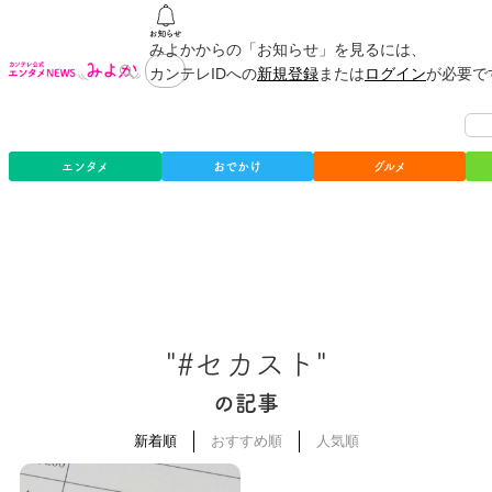
みよかからの「お知らせ」を見るには、
カンテレIDへの
新規登録
または
ログイン
が必要で
エンタメ
おでかけ
グルメ
"#セカスト"
の記事
新着順
おすすめ順
人気順