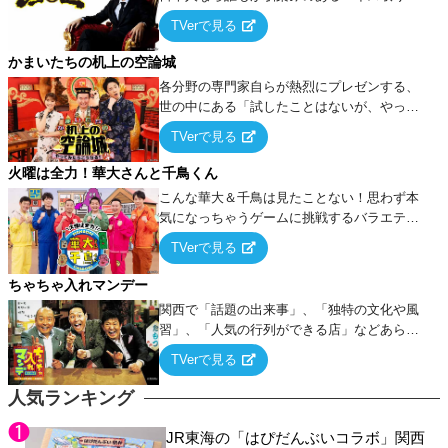
ーム』をベースに、大喜利・ギャグ・モノボ
TVerで見る
ケ・歌…など様々なお題で芸人がショートネ
タを競い合う！
かまいたちの机上の空論城
各分野の専門家自らが熱烈にプレゼンする、
世の中にある「試したことはないが、やって
みたらこうなる！…ハズ」という“机上の空
TVerで見る
論”に若手芸人らがカラダを張って挑む！
火曜は全力！華大さんと千鳥くん
こんな華大＆千鳥は見たことない！思わず本
気になっちゃうゲームに挑戦するバラエティ
ー！
TVerで見る
ちゃちゃ入れマンデー
関西で「話題の出来事」、「独特の文化や風
習」、「人気の行列ができる店」などあらゆ
るテーマについて好き放題にちゃちゃを入れ
TVerで見る
ていく関西色を前面に押し出したトークバラ
エティ番組！
人気ランキング
JR東海の「はぴだんぶいコラボ」関西