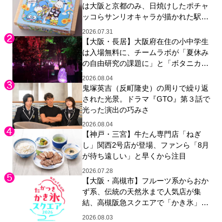
は大阪と京都のみ、日焼けしたポチャ
ッコらサンリオキャラが描かれた駅弁
やグッズが登場
2026.07.31
【大阪・長居】大阪府在住の小中学生
は入場無料に、チームラボが「夏休み
の自由研究の課題に」と「ボタニカル
ガーデン 大阪」へ招待
2026.08.04
鬼塚英吉（反町隆史）の周りで繰り返
された光景。ドラマ『GTO』第３話で
光った演出の巧みさ
2026.08.04
【神戸・三宮】牛たん専門店「ねぎ
し」関西2号店が登場、ファンら「8月
が待ち遠しい」と早くから注目
2026.07.28
【大阪・高槻市】フルーツ系からおか
ず系、伝統の天然氷まで人気店が集
結、高槻阪急スクエアで「かき氷」祭
り
2026.08.03