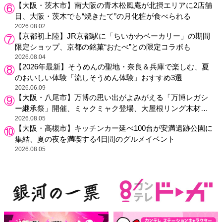
【大阪・茨木市】南大阪の青木松風庵が北摂エリアに2店舗
目、大阪・茨木でも“焼きたて”の月化粧が食べられる
2026.08.02
【京都初上陸】JR京都駅に「ちいかわベーカリー」の期間
限定ショップ、京都の銘菓“おたべ”との限定コラボも
2026.08.04
【2026年最新】そうめんの聖地・奈良＆兵庫で楽しむ、夏
のおいしい体験「流しそうめん体験」おすすめ3選
2026.06.09
【大阪・八尾市】万博の思い出がよみがえる「万博レガシ
ー継承祭」開催、ミャクミャク登場、大屋根リング木材展
示も
2026.08.05
【大阪・高槻市】キッチンカー延べ100台が安満遺跡公園に
集結、夏の夜を満喫する4日間のグルメイベント
2026.08.05