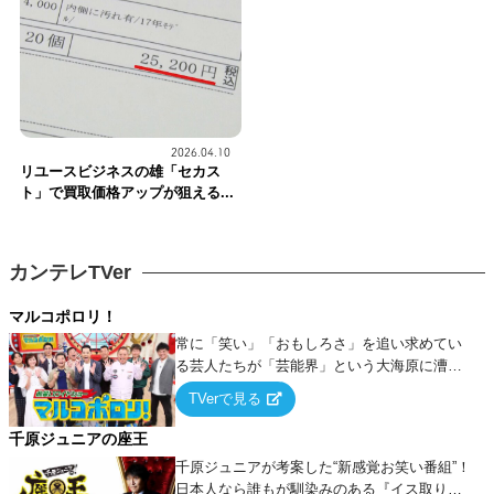
2026.04.10
リユースビジネスの雄「セカス
ト」で買取価格アップが狙える...
カンテレTVer
マルコポロリ！
常に「笑い」「おもしろさ」を追い求めてい
る芸人たちが「芸能界」という大海原に漕ぎ
出でて、新たなオモシロ人間を発掘する！
TVerで見る
千原ジュニアの座王
千原ジュニアが考案した“新感覚お笑い番組”！
日本人なら誰もが馴染みのある『イス取りゲ