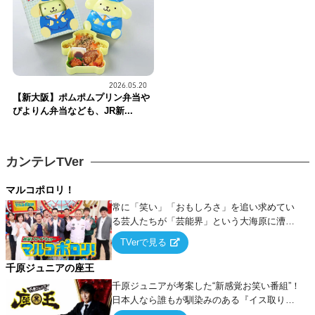
2026.05.20
【新大阪】ポムポムプリン弁当や
ぴよりん弁当なども、JR新...
カンテレTVer
マルコポロリ！
常に「笑い」「おもしろさ」を追い求めてい
る芸人たちが「芸能界」という大海原に漕ぎ
出でて、新たなオモシロ人間を発掘する！
TVerで見る
千原ジュニアの座王
千原ジュニアが考案した“新感覚お笑い番組”！
日本人なら誰もが馴染みのある『イス取りゲ
ーム』をベースに、大喜利・ギャグ・モノボ