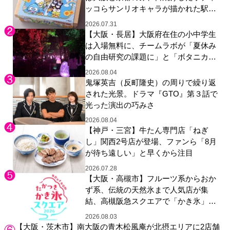
ッコらサンリオキャラが描かれた駅弁
やグッズが登場
2026.07.31
【大阪・長居】大阪府在住の小中学生
は入場無料に、チームラボが「夏休み
の自由研究の課題に」と「ボタニカル
ガーデン 大阪」へ招待
2026.08.04
鬼塚英吉（反町隆史）の周りで繰り返
された光景。ドラマ『GTO』第３話で
光った演出の巧みさ
2026.08.04
【神戸・三宮】牛たん専門店「ねぎ
し」関西2号店が登場、ファンら「8月
が待ち遠しい」と早くから注目
2026.07.28
【大阪・高槻市】フルーツ系からおか
ず系、伝統の天然氷まで人気店が集
結、高槻阪急スクエアで「かき氷」祭
り
2026.08.03
【大阪・茨木市】南大阪の青木松風庵が北摂エリアに2店舗