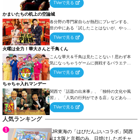
TVerで見る
ケ・歌…など様々なお題で芸人がショートネ
タを競い合う！
かまいたちの机上の空論城
各分野の専門家自らが熱烈にプレゼンする、
世の中にある「試したことはないが、やって
みたらこうなる！…ハズ」という“机上の空
TVerで見る
論”に若手芸人らがカラダを張って挑む！
火曜は全力！華大さんと千鳥くん
こんな華大＆千鳥は見たことない！思わず本
気になっちゃうゲームに挑戦するバラエティ
ー！
TVerで見る
ちゃちゃ入れマンデー
関西で「話題の出来事」、「独特の文化や風
習」、「人気の行列ができる店」などあらゆ
るテーマについて好き放題にちゃちゃを入れ
TVerで見る
ていく関西色を前面に押し出したトークバラ
エティ番組！
人気ランキング
JR東海の「はぴだんぶいコラボ」関西
は大阪と京都のみ、日焼けしたポチャ