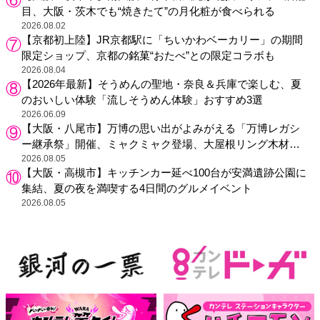
目、大阪・茨木でも“焼きたて”の月化粧が食べられる
2026.08.02
【京都初上陸】JR京都駅に「ちいかわベーカリー」の期間
限定ショップ、京都の銘菓“おたべ”との限定コラボも
2026.08.04
【2026年最新】そうめんの聖地・奈良＆兵庫で楽しむ、夏
のおいしい体験「流しそうめん体験」おすすめ3選
2026.06.09
【大阪・八尾市】万博の思い出がよみがえる「万博レガシ
ー継承祭」開催、ミャクミャク登場、大屋根リング木材展
示も
2026.08.05
【大阪・高槻市】キッチンカー延べ100台が安満遺跡公園に
集結、夏の夜を満喫する4日間のグルメイベント
2026.08.05