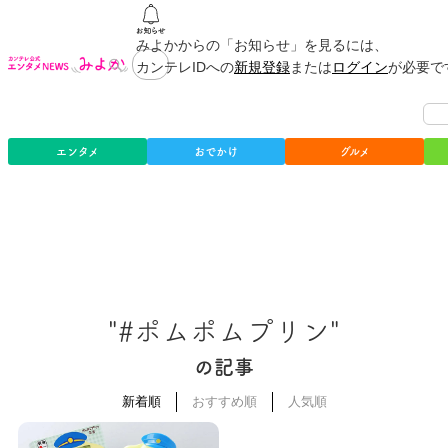
みよかからの「お知らせ」を見るには、
カンテレIDへの
新規登録
または
ログイン
が必要で
エンタメ
おでかけ
グルメ
"#ポムポムプリン"
の記事
新着順
おすすめ順
人気順