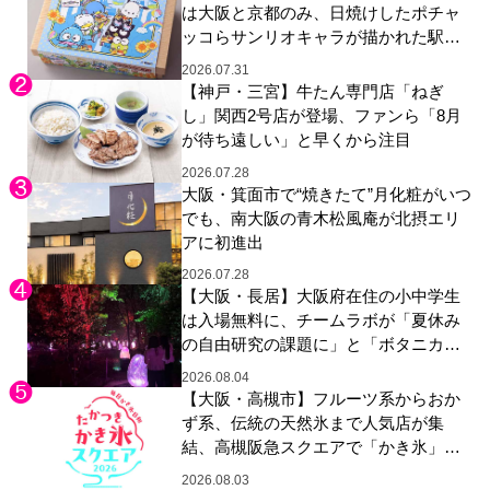
は大阪と京都のみ、日焼けしたポチャ
ッコらサンリオキャラが描かれた駅弁
やグッズが登場
2026.07.31
【神戸・三宮】牛たん専門店「ねぎ
し」関西2号店が登場、ファンら「8月
が待ち遠しい」と早くから注目
2026.07.28
大阪・箕面市で“焼きたて”月化粧がいつ
でも、南大阪の青木松風庵が北摂エリ
アに初進出
2026.07.28
【大阪・長居】大阪府在住の小中学生
は入場無料に、チームラボが「夏休み
の自由研究の課題に」と「ボタニカル
ガーデン 大阪」へ招待
2026.08.04
【大阪・高槻市】フルーツ系からおか
ず系、伝統の天然氷まで人気店が集
結、高槻阪急スクエアで「かき氷」祭
り
2026.08.03