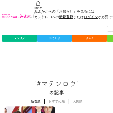
みよかからの「お知らせ」を見るには、
カンテレIDへの
新規登録
または
ログイン
が必要で
エンタメ
おでかけ
グルメ
"#マテンロウ"
の記事
新着順
おすすめ順
人気順