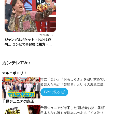
2026.04.12
ジャングルポケット・おたけ絶
句… コンビで再起後に相方・...
カンテレTVer
マルコポロリ！
常に「笑い」「おもしろさ」を追い求めてい
る芸人たちが「芸能界」という大海原に漕ぎ
出でて、新たなオモシロ人間を発掘する！
TVerで見る
千原ジュニアの座王
千原ジュニアが考案した“新感覚お笑い番組”！
日本人なら誰もが馴染みのある『イス取りゲ