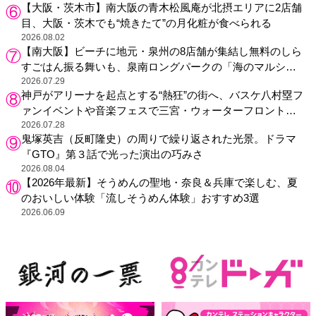
【大阪・茨木市】南大阪の青木松風庵が北摂エリアに2店舗
目、大阪・茨木でも“焼きたて”の月化粧が食べられる
2026.08.02
【南大阪】ビーチに地元・泉州の8店舗が集結し無料のしら
すごはん振る舞いも、泉南ロングパークの「海のマルシ
ェ」がリニューアル！
2026.07.29
神戸がアリーナを起点とする“熱狂”の街へ、バスケ八村塁フ
ァンイベントや音楽フェスで三宮・ウォーターフロントを
活性化
2026.07.28
鬼塚英吉（反町隆史）の周りで繰り返された光景。ドラマ
『GTO』第３話で光った演出の巧みさ
2026.08.04
【2026年最新】そうめんの聖地・奈良＆兵庫で楽しむ、夏
のおいしい体験「流しそうめん体験」おすすめ3選
2026.06.09