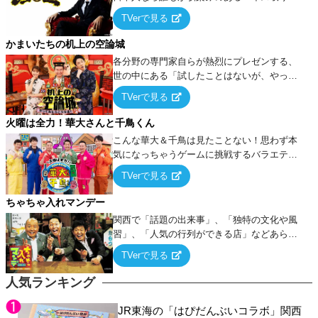
ーム』をベースに、大喜利・ギャグ・モノボ
TVerで見る
ケ・歌…など様々なお題で芸人がショートネ
タを競い合う！
かまいたちの机上の空論城
各分野の専門家自らが熱烈にプレゼンする、
世の中にある「試したことはないが、やって
みたらこうなる！…ハズ」という“机上の空
TVerで見る
論”に若手芸人らがカラダを張って挑む！
火曜は全力！華大さんと千鳥くん
こんな華大＆千鳥は見たことない！思わず本
気になっちゃうゲームに挑戦するバラエティ
ー！
TVerで見る
ちゃちゃ入れマンデー
関西で「話題の出来事」、「独特の文化や風
習」、「人気の行列ができる店」などあらゆ
るテーマについて好き放題にちゃちゃを入れ
TVerで見る
ていく関西色を前面に押し出したトークバラ
エティ番組！
人気ランキング
JR東海の「はぴだんぶいコラボ」関西