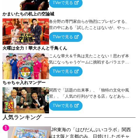
TVerで見る
ケ・歌…など様々なお題で芸人がショートネ
タを競い合う！
かまいたちの机上の空論城
各分野の専門家自らが熱烈にプレゼンする、
世の中にある「試したことはないが、やって
みたらこうなる！…ハズ」という“机上の空
TVerで見る
論”に若手芸人らがカラダを張って挑む！
火曜は全力！華大さんと千鳥くん
こんな華大＆千鳥は見たことない！思わず本
気になっちゃうゲームに挑戦するバラエティ
ー！
TVerで見る
ちゃちゃ入れマンデー
関西で「話題の出来事」、「独特の文化や風
習」、「人気の行列ができる店」などあらゆ
るテーマについて好き放題にちゃちゃを入れ
TVerで見る
ていく関西色を前面に押し出したトークバラ
エティ番組！
人気ランキング
JR東海の「はぴだんぶいコラボ」関西
は大阪と京都のみ、日焼けしたポチャ