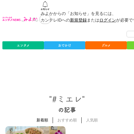
みよかからの「お知らせ」を見るには、
カンテレIDへの
新規登録
または
ログイン
が必要で
エンタメ
おでかけ
グルメ
"#ミエレ"
の記事
新着順
おすすめ順
人気順