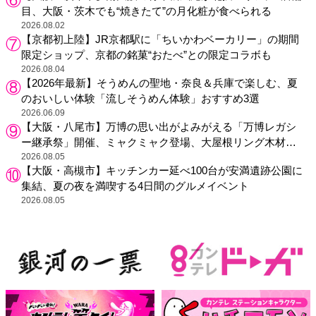
目、大阪・茨木でも“焼きたて”の月化粧が食べられる
2026.08.02
【京都初上陸】JR京都駅に「ちいかわベーカリー」の期間
限定ショップ、京都の銘菓“おたべ”との限定コラボも
2026.08.04
【2026年最新】そうめんの聖地・奈良＆兵庫で楽しむ、夏
のおいしい体験「流しそうめん体験」おすすめ3選
2026.06.09
【大阪・八尾市】万博の思い出がよみがえる「万博レガシ
ー継承祭」開催、ミャクミャク登場、大屋根リング木材展
示も
2026.08.05
【大阪・高槻市】キッチンカー延べ100台が安満遺跡公園に
集結、夏の夜を満喫する4日間のグルメイベント
2026.08.05