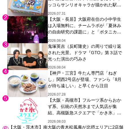
ッコらサンリオキャラが描かれた駅弁
やグッズが登場
2026.07.31
【大阪・長居】大阪府在住の小中学生
は入場無料に、チームラボが「夏休み
の自由研究の課題に」と「ボタニカル
ガーデン 大阪」へ招待
2026.08.04
鬼塚英吉（反町隆史）の周りで繰り返
された光景。ドラマ『GTO』第３話で
光った演出の巧みさ
2026.08.04
【神戸・三宮】牛たん専門店「ねぎ
し」関西2号店が登場、ファンら「8月
が待ち遠しい」と早くから注目
2026.07.28
【大阪・高槻市】フルーツ系からおか
ず系、伝統の天然氷まで人気店が集
結、高槻阪急スクエアで「かき氷」祭
り
2026.08.03
【大阪・茨木市】南大阪の青木松風庵が北摂エリアに2店舗