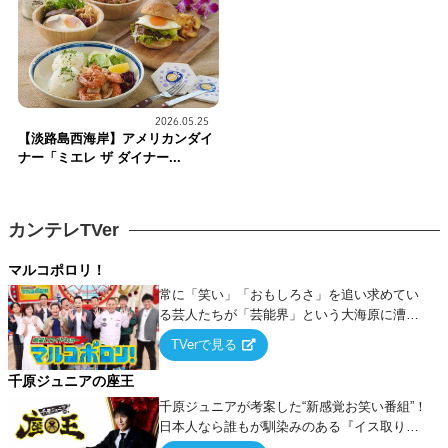
2026.05.25
【淡路島西海岸】アメリカンダイ
ナー「ミエレ ザ ダイナー...
カンテレTVer
マルコポロリ！
常に「笑い」「おもしろさ」を追い求めてい
る芸人たちが「芸能界」という大海原に漕ぎ
出でて、新たなオモシロ人間を発掘する！
TVerで見る
千原ジュニアの座王
千原ジュニアが考案した“新感覚お笑い番組”！
日本人なら誰もが馴染みのある『イス取りゲ
ーム』をベースに、大喜利・ギャグ・モノボ