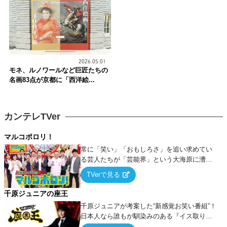
2026.05.01
モネ、ルノワールなど巨匠たちの
名画83点が京都に「西洋絵...
カンテレTVer
マルコポロリ！
常に「笑い」「おもしろさ」を追い求めてい
る芸人たちが「芸能界」という大海原に漕ぎ
出でて、新たなオモシロ人間を発掘する！
TVerで見る
千原ジュニアの座王
千原ジュニアが考案した“新感覚お笑い番組”！
日本人なら誰もが馴染みのある『イス取りゲ
ーム』をベースに、大喜利・ギャグ・モノボ