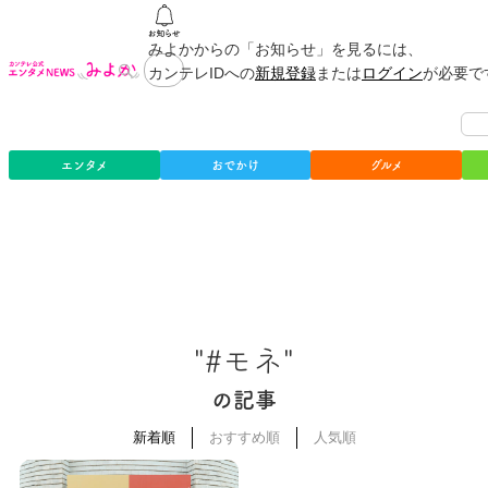
みよかからの「お知らせ」を見るには、
カンテレIDへの
新規登録
または
ログイン
が必要で
エンタメ
おでかけ
グルメ
"#モネ"
の記事
新着順
おすすめ順
人気順