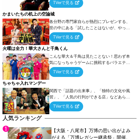
TVerで見る
ケ・歌…など様々なお題で芸人がショートネ
タを競い合う！
かまいたちの机上の空論城
各分野の専門家自らが熱烈にプレゼンする、
世の中にある「試したことはないが、やって
みたらこうなる！…ハズ」という“机上の空
TVerで見る
論”に若手芸人らがカラダを張って挑む！
火曜は全力！華大さんと千鳥くん
こんな華大＆千鳥は見たことない！思わず本
気になっちゃうゲームに挑戦するバラエティ
ー！
TVerで見る
ちゃちゃ入れマンデー
関西で「話題の出来事」、「独特の文化や風
習」、「人気の行列ができる店」などあらゆ
るテーマについて好き放題にちゃちゃを入れ
TVerで見る
ていく関西色を前面に押し出したトークバラ
エティ番組！
人気ランキング
【大阪・八尾市】万博の思い出がよみ
がえる「万博レガシー継承祭」開催、