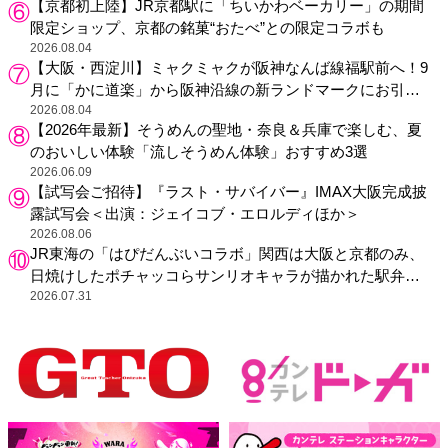
【京都初上陸】JR京都駅に「ちいかわベーカリー」の期間
限定ショップ、京都の銘菓“おたべ”との限定コラボも
2026.08.04
【大阪・西淀川】ミャクミャクが阪神なんば線福駅前へ！9
月に「かに道楽」から阪神沿線の新ランドマークにお引っ
越し
2026.08.04
【2026年最新】そうめんの聖地・奈良＆兵庫で楽しむ、夏
のおいしい体験「流しそうめん体験」おすすめ3選
2026.06.09
【試写会ご招待】『ラスト・サバイバー』IMAX大阪完成披
露試写会＜出演：ジェイコブ・エロルディほか＞
2026.08.06
JR東海の「はぴだんぶいコラボ」関西は大阪と京都のみ、
日焼けしたポチャッコらサンリオキャラが描かれた駅弁や
グッズが登場
2026.07.31