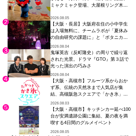
ミャクミャク登場、大屋根リング木材
展示も
2026.08.05
【大阪・長居】大阪府在住の小中学生
は入場無料に、チームラボが「夏休み
の自由研究の課題に」と「ボタニカル
ガーデン 大阪」へ招待
2026.08.04
鬼塚英吉（反町隆史）の周りで繰り返
された光景。ドラマ『GTO』第３話で
光った演出の巧みさ
2026.08.04
【大阪・高槻市】フルーツ系からおか
ず系、伝統の天然氷まで人気店が集
結、高槻阪急スクエアで「かき氷」祭
り
2026.08.03
【大阪・高槻市】キッチンカー延べ100
台が安満遺跡公園に集結、夏の夜を満
喫する4日間のグルメイベント
2026.08.05