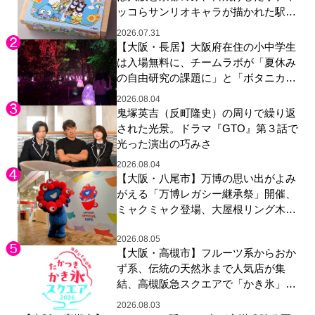
ッコらサンリオキャラが描かれた駅弁
やグッズが登場
2026.07.31
【大阪・長居】大阪府在住の小中学生
は入場無料に、チームラボが「夏休み
の自由研究の課題に」と「ボタニカル
ガーデン 大阪」へ招待
2026.08.04
鬼塚英吉（反町隆史）の周りで繰り返
された光景。ドラマ『GTO』第３話で
光った演出の巧みさ
2026.08.04
【大阪・八尾市】万博の思い出がよみ
がえる「万博レガシー継承祭」開催、
ミャクミャク登場、大屋根リング木材
展示も
2026.08.05
【大阪・高槻市】フルーツ系からおか
ず系、伝統の天然氷まで人気店が集
結、高槻阪急スクエアで「かき氷」祭
り
2026.08.03