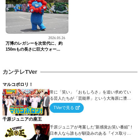
2026.05.26
万博のレガシーを次世代に、約
150mもの長さに巨大ウォー...
カンテレTVer
マルコポロリ！
常に「笑い」「おもしろさ」を追い求めてい
る芸人たちが「芸能界」という大海原に漕ぎ
出でて、新たなオモシロ人間を発掘する！
TVerで見る
千原ジュニアの座王
千原ジュニアが考案した“新感覚お笑い番組”！
日本人なら誰もが馴染みのある『イス取りゲ
ーム』をベースに、大喜利・ギャグ・モノボ