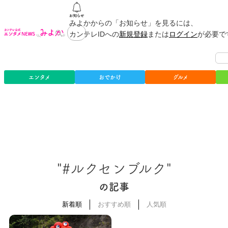
みよかからの「お知らせ」を見るには、
カンテレIDへの
新規登録
または
ログイン
が必要で
エンタメ
おでかけ
グルメ
"#ルクセンブルク"
の記事
新着順
おすすめ順
人気順