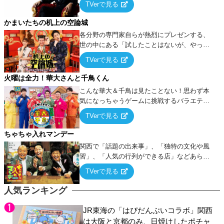
TVerで見る
ケ・歌…など様々なお題で芸人がショートネ
タを競い合う！
かまいたちの机上の空論城
各分野の専門家自らが熱烈にプレゼンする、
世の中にある「試したことはないが、やって
みたらこうなる！…ハズ」という“机上の空
TVerで見る
論”に若手芸人らがカラダを張って挑む！
火曜は全力！華大さんと千鳥くん
こんな華大＆千鳥は見たことない！思わず本
気になっちゃうゲームに挑戦するバラエティ
ー！
TVerで見る
ちゃちゃ入れマンデー
関西で「話題の出来事」、「独特の文化や風
習」、「人気の行列ができる店」などあらゆ
るテーマについて好き放題にちゃちゃを入れ
TVerで見る
ていく関西色を前面に押し出したトークバラ
エティ番組！
人気ランキング
JR東海の「はぴだんぶいコラボ」関西
は大阪と京都のみ、日焼けしたポチャ