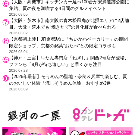
【大阪・高槻市】キッチンカー延べ100台が安満遺跡公園に
集結、夏の夜を満喫する4日間のグルメイベント
2026.08.05
【大阪・茨木市】南大阪の青木松風庵が北摂エリアに2店舗
目、大阪・茨木でも“焼きたて”の月化粧が食べられる
2026.08.02
【京都初上陸】JR京都駅に「ちいかわベーカリー」の期間
限定ショップ、京都の銘菓“おたべ”との限定コラボも
2026.08.04
【神戸・三宮】牛たん専門店「ねぎし」関西2号店が登場、
ファンら「8月が待ち遠しい」と早くから注目
2026.07.28
【2026年最新】そうめんの聖地・奈良＆兵庫で楽しむ、夏
のおいしい体験「流しそうめん体験」おすすめ3選
2026.06.09