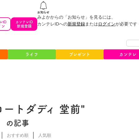
みよかからの「お知らせ」を見るには、
レID
カンテレID
カンテレIDへの
新規登録
または
ログイン
が必要です
イン
新規登録
ライフ
プレゼント
カンテレ
コートダディ 堂前"
の記事
おすすめ順
人気順