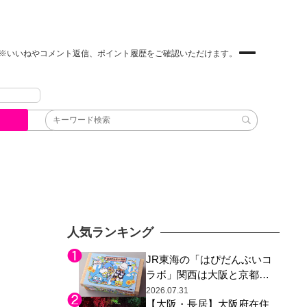
※いいねやコメント返信、ポイント履歴をご確認いただけます。
人気ランキング
JR東海の「はぴだんぶいコ
ラボ」関西は大阪と京都の
み、日焼けしたポチャッコ
2026.07.31
【大阪・長居】大阪府在住
らサンリオキャラが描かれ