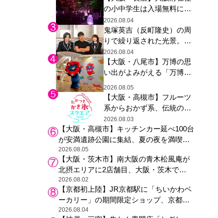
の小中学生は入場無料に、
た駅弁やグッズが登場
チームラボが「夏休みの自
2026.08.04
鬼塚英吉（反町隆史）の周
由研究の課題に」と「ボタ
りで繰り返された光景。ド
ニカルガーデン 大阪」へ招
ラマ『GTO』第３話で光っ
待
2026.08.04
【大阪・八尾市】万博の思
た演出の巧みさ
い出がよみがえる「万博レ
ガシー継承祭」開催、ミャ
2026.08.05
クミャク登場、大屋根リン
【大阪・高槻市】フルーツ
グ木材展示も
系からおかず系、伝統の天
然氷まで人気店が集結、高
2026.08.03
【大阪・高槻市】キッチンカー延べ100台
槻阪急スクエアで「かき
が安満遺跡公園に集結、夏の夜を満喫す
氷」祭り
る4日間のグルメイベント
2026.08.05
【大阪・茨木市】南大阪の青木松風庵が
北摂エリアに2店舗目、大阪・茨木で
も“焼きたて”の月化粧が食べられる
2026.08.02
【京都初上陸】JR京都駅に「ちいかわベ
ーカリー」の期間限定ショップ、京都の
銘菓“おたべ”との限定コラボも
2026.08.04