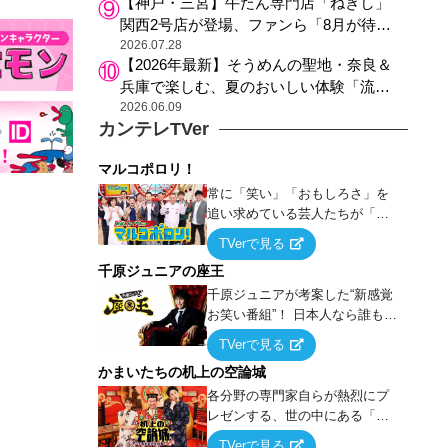
【神戸・三宮】牛たん専門店「ねぎし」
関西2号店が登場、ファンら「8月が待ち
遠しい」と早くから注目
2026.07.28
【2026年最新】そうめんの聖地・奈良＆
兵庫で楽しむ、夏のおいしい体験「流し
そうめん体験」おすすめ3選
2026.06.09
カンテレTVer
マルコポロリ！
常に「笑い」「おもしろさ」を
追い求めている芸人たちが「芸
能界」という大海原に漕ぎ出で
TVerで見る
て、新たなオモシロ人間を発掘
千原ジュニアの座王
する！
千原ジュニアが考案した“新感覚
お笑い番組”！ 日本人なら誰もが
馴染みのある『イス取りゲー
TVerで見る
ム』をベースに、大喜利・ギャ
かまいたちの机上の空論城
グ・モノボケ・歌…など様々な
お題で芸人がショートネタを競
各分野の専門家自らが熱烈にプ
い合う！
レゼンする、世の中にある「試
したことはないが、やってみた
TVerで見る