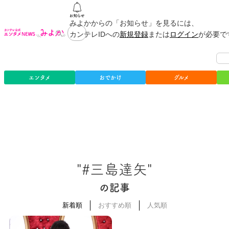
みよかからの「お知らせ」を見るには、
カンテレIDへの
新規登録
または
ログイン
が必要で
エンタメ
おでかけ
グルメ
"#三島達矢"
の記事
新着順
おすすめ順
人気順