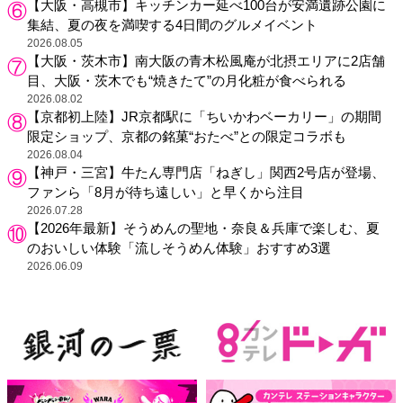
【大阪・高槻市】キッチンカー延べ100台が安満遺跡公園に
集結、夏の夜を満喫する4日間のグルメイベント
2026.08.05
【大阪・茨木市】南大阪の青木松風庵が北摂エリアに2店舗
目、大阪・茨木でも“焼きたて”の月化粧が食べられる
2026.08.02
【京都初上陸】JR京都駅に「ちいかわベーカリー」の期間
限定ショップ、京都の銘菓“おたべ”との限定コラボも
2026.08.04
【神戸・三宮】牛たん専門店「ねぎし」関西2号店が登場、
ファンら「8月が待ち遠しい」と早くから注目
2026.07.28
【2026年最新】そうめんの聖地・奈良＆兵庫で楽しむ、夏
のおいしい体験「流しそうめん体験」おすすめ3選
2026.06.09