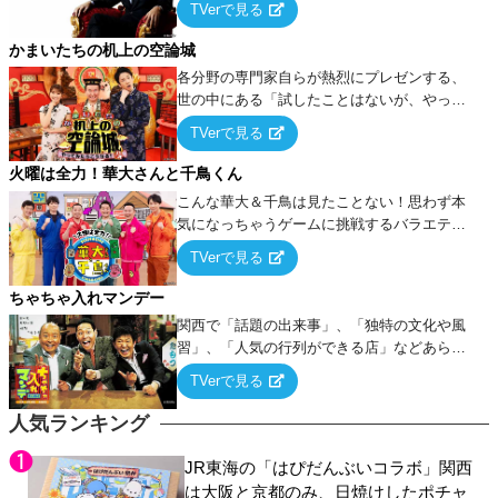
TVerで見る
ケ・歌…など様々なお題で芸人がショートネ
タを競い合う！
かまいたちの机上の空論城
各分野の専門家自らが熱烈にプレゼンする、
世の中にある「試したことはないが、やって
みたらこうなる！…ハズ」という“机上の空
TVerで見る
論”に若手芸人らがカラダを張って挑む！
火曜は全力！華大さんと千鳥くん
こんな華大＆千鳥は見たことない！思わず本
気になっちゃうゲームに挑戦するバラエティ
ー！
TVerで見る
ちゃちゃ入れマンデー
関西で「話題の出来事」、「独特の文化や風
習」、「人気の行列ができる店」などあらゆ
るテーマについて好き放題にちゃちゃを入れ
TVerで見る
ていく関西色を前面に押し出したトークバラ
エティ番組！
人気ランキング
JR東海の「はぴだんぶいコラボ」関西
は大阪と京都のみ、日焼けしたポチャ