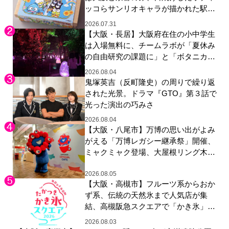
ッコらサンリオキャラが描かれた駅弁
やグッズが登場
2026.07.31
【大阪・長居】大阪府在住の小中学生
は入場無料に、チームラボが「夏休み
の自由研究の課題に」と「ボタニカル
ガーデン 大阪」へ招待
2026.08.04
鬼塚英吉（反町隆史）の周りで繰り返
された光景。ドラマ『GTO』第３話で
光った演出の巧みさ
2026.08.04
【大阪・八尾市】万博の思い出がよみ
がえる「万博レガシー継承祭」開催、
ミャクミャク登場、大屋根リング木材
展示も
2026.08.05
【大阪・高槻市】フルーツ系からおか
ず系、伝統の天然氷まで人気店が集
結、高槻阪急スクエアで「かき氷」祭
り
2026.08.03