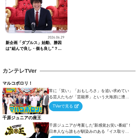
2026.06.29
新企画「ダブルス」始動、勝因
は“組んで良し・個も良し”？...
カンテレTVer
マルコポロリ！
常に「笑い」「おもしろさ」を追い求めてい
る芸人たちが「芸能界」という大海原に漕ぎ
出でて、新たなオモシロ人間を発掘する！
TVerで見る
千原ジュニアの座王
千原ジュニアが考案した“新感覚お笑い番組”！
日本人なら誰もが馴染みのある『イス取りゲ
ーム』をベースに、大喜利・ギャグ・モノボ