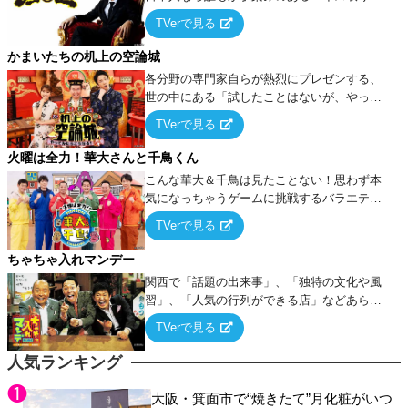
ーム』をベースに、大喜利・ギャグ・モノボ
TVerで見る
ケ・歌…など様々なお題で芸人がショートネ
タを競い合う！
かまいたちの机上の空論城
各分野の専門家自らが熱烈にプレゼンする、
世の中にある「試したことはないが、やって
みたらこうなる！…ハズ」という“机上の空
TVerで見る
論”に若手芸人らがカラダを張って挑む！
火曜は全力！華大さんと千鳥くん
こんな華大＆千鳥は見たことない！思わず本
気になっちゃうゲームに挑戦するバラエティ
ー！
TVerで見る
ちゃちゃ入れマンデー
関西で「話題の出来事」、「独特の文化や風
習」、「人気の行列ができる店」などあらゆ
るテーマについて好き放題にちゃちゃを入れ
TVerで見る
ていく関西色を前面に押し出したトークバラ
エティ番組！
人気ランキング
大阪・箕面市で“焼きたて”月化粧がいつ