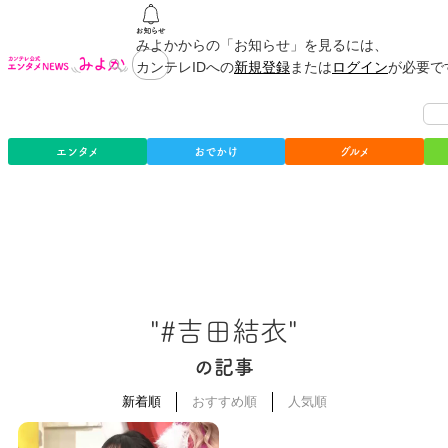
みよかからの「お知らせ」を見るには、
カンテレIDへの
新規登録
または
ログイン
が必要で
エンタメ
おでかけ
グルメ
"#吉田結衣"
の記事
新着順
おすすめ順
人気順