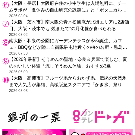
【大阪・長居】大阪府在住の小中学生は入場無料に、チー
ムラボが「夏休みの自由研究の課題に」と「ボタニカルガ
ーデン 大阪」へ招待
2026.08.04
【大阪・茨木市】南大阪の青木松風庵が北摂エリアに2店舗
目、大阪・茨木でも“焼きたて”の月化粧が食べられる
2026.08.02
南大阪・和泉の公園にガーデンテラスが今秋誕生、カフ
ェ・BBQなどが陸上自衛隊駐屯地近くの桜の名所・黒鳥山
公園に
2026.07.30
【2026年最新】そうめんの聖地・奈良＆兵庫で楽しむ、夏
のおいしい体験「流しそうめん体験」おすすめ3選
2026.06.09
【大阪・高槻市】フルーツ系からおかず系、伝統の天然氷
まで人気店が集結、高槻阪急スクエアで「かき氷」祭り
2026.08.03