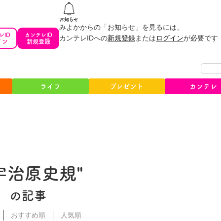
みよかからの「お知らせ」を見るには、
レID
カンテレID
カンテレIDへの
新規登録
または
ログイン
が必要です
イン
新規登録
ライフ
プレゼント
カンテレ
#宇治原史規"
の記事
おすすめ順
人気順