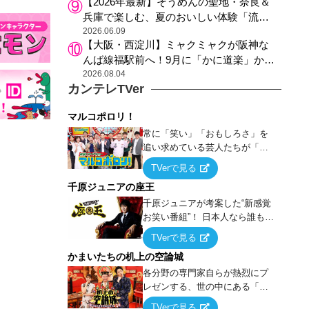
【2026年最新】そうめんの聖地・奈良＆
兵庫で楽しむ、夏のおいしい体験「流し
そうめん体験」おすすめ3選
2026.06.09
【大阪・西淀川】ミャクミャクが阪神な
んば線福駅前へ！9月に「かに道楽」から
阪神沿線の新ランドマークにお引っ越し
2026.08.04
カンテレTVer
マルコポロリ！
常に「笑い」「おもしろさ」を
追い求めている芸人たちが「芸
能界」という大海原に漕ぎ出で
TVerで見る
て、新たなオモシロ人間を発掘
千原ジュニアの座王
する！
千原ジュニアが考案した“新感覚
お笑い番組”！ 日本人なら誰もが
馴染みのある『イス取りゲー
TVerで見る
ム』をベースに、大喜利・ギャ
かまいたちの机上の空論城
グ・モノボケ・歌…など様々な
お題で芸人がショートネタを競
各分野の専門家自らが熱烈にプ
い合う！
レゼンする、世の中にある「試
したことはないが、やってみた
TVerで見る