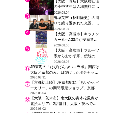
【大阪・長居】大阪府在住
グ木材展示も
の小中学生は入場無料に、
チームラボが「夏休みの自
2026.08.04
鬼塚英吉（反町隆史）の周
由研究の課題に」と「ボタ
りで繰り返された光景。ド
ニカルガーデン 大阪」へ招
ラマ『GTO』第３話で光っ
待
2026.08.04
【大阪・高槻市】キッチン
た演出の巧みさ
カー延べ100台が安満遺跡
公園に集結、夏の夜を満喫
2026.08.05
【大阪・高槻市】フルーツ
する4日間のグルメイベン
系からおかず系、伝統の天
ト
然氷まで人気店が集結、高
2026.08.03
JR東海の「はぴだんぶいコラボ」関西は
槻阪急スクエアで「かき
大阪と京都のみ、日焼けしたポチャッコ
氷」祭り
らサンリオキャラが描かれた駅弁やグッ
2026.07.31
【京都初上陸】JR京都駅に「ちいかわベ
ズが登場
ーカリー」の期間限定ショップ、京都の
銘菓“おたべ”との限定コラボも
2026.08.04
【大阪・茨木市】南大阪の青木松風庵が
北摂エリアに2店舗目、大阪・茨木で
も“焼きたて”の月化粧が食べられる
2026.08.02