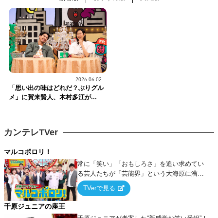
2026.06.02
「思い出の味はどれだ？ぶりグル
メ」に賀来賢人、木村多江が...
カンテレTVer
マルコポロリ！
常に「笑い」「おもしろさ」を追い求めてい
る芸人たちが「芸能界」という大海原に漕ぎ
出でて、新たなオモシロ人間を発掘する！
TVerで見る
千原ジュニアの座王