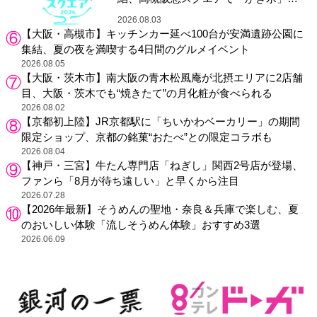
り
2026.08.03
【大阪・高槻市】キッチンカー延べ100台が安満遺跡公園に
集結、夏の夜を満喫する4日間のグルメイベント
2026.08.05
【大阪・茨木市】南大阪の青木松風庵が北摂エリアに2店舗
目、大阪・茨木でも“焼きたて”の月化粧が食べられる
2026.08.02
【京都初上陸】JR京都駅に「ちいかわベーカリー」の期間
限定ショップ、京都の銘菓“おたべ”との限定コラボも
2026.08.04
【神戸・三宮】牛たん専門店「ねぎし」関西2号店が登場、
ファンら「8月が待ち遠しい」と早くから注目
2026.07.28
【2026年最新】そうめんの聖地・奈良＆兵庫で楽しむ、夏
のおいしい体験「流しそうめん体験」おすすめ3選
2026.06.09