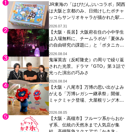
JR東海の「はぴだんぶいコラボ」関西
は大阪と京都のみ、日焼けしたポチャ
ッコらサンリオキャラが描かれた駅弁
やグッズが登場
2026.07.31
【大阪・長居】大阪府在住の小中学生
は入場無料に、チームラボが「夏休み
の自由研究の課題に」と「ボタニカル
ガーデン 大阪」へ招待
2026.08.04
鬼塚英吉（反町隆史）の周りで繰り返
された光景。ドラマ『GTO』第３話で
光った演出の巧みさ
2026.08.04
【大阪・八尾市】万博の思い出がよみ
がえる「万博レガシー継承祭」開催、
ミャクミャク登場、大屋根リング木材
展示も
2026.08.05
【大阪・高槻市】フルーツ系からおか
ず系、伝統の天然氷まで人気店が集
結、高槻阪急スクエアで「かき氷」祭