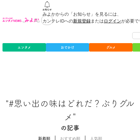
みよかからの「お知らせ」を見るには、
カンテレIDへの
新規登録
または
ログイン
が必要で
エンタメ
おでかけ
グルメ
"#思い出の味はどれだ？ぶりグル
メ"
の記事
新着順
おすすめ順
人気順