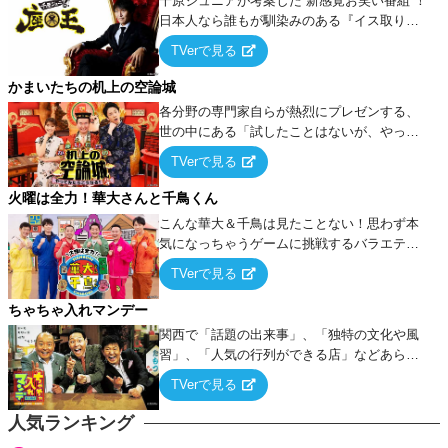
千原ジュニアが考案した“新感覚お笑い番組”！
日本人なら誰もが馴染みのある『イス取りゲ
ーム』をベースに、大喜利・ギャグ・モノボ
TVerで見る
ケ・歌…など様々なお題で芸人がショートネ
タを競い合う！
かまいたちの机上の空論城
各分野の専門家自らが熱烈にプレゼンする、
世の中にある「試したことはないが、やって
みたらこうなる！…ハズ」という“机上の空
TVerで見る
論”に若手芸人らがカラダを張って挑む！
火曜は全力！華大さんと千鳥くん
こんな華大＆千鳥は見たことない！思わず本
気になっちゃうゲームに挑戦するバラエティ
ー！
TVerで見る
ちゃちゃ入れマンデー
関西で「話題の出来事」、「独特の文化や風
習」、「人気の行列ができる店」などあらゆ
るテーマについて好き放題にちゃちゃを入れ
TVerで見る
ていく関西色を前面に押し出したトークバラ
エティ番組！
人気ランキング