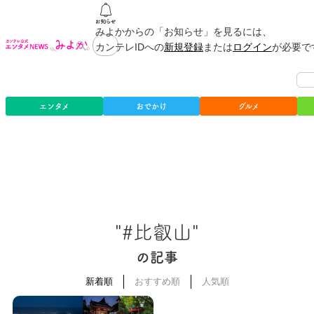
みよかからの「お知らせ」を見るには、
カンテレIDへの
新規登録
または
ログイン
が必要で
エンタメ
おでかけ
グルメ
"#比叡山"
の記事
新着順
おすすめ順
人気順