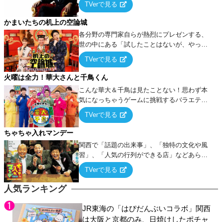
TVerで見る
ケ・歌…など様々なお題で芸人がショートネ
タを競い合う！
かまいたちの机上の空論城
各分野の専門家自らが熱烈にプレゼンする、
世の中にある「試したことはないが、やって
みたらこうなる！…ハズ」という“机上の空
TVerで見る
論”に若手芸人らがカラダを張って挑む！
火曜は全力！華大さんと千鳥くん
こんな華大＆千鳥は見たことない！思わず本
気になっちゃうゲームに挑戦するバラエティ
ー！
TVerで見る
ちゃちゃ入れマンデー
関西で「話題の出来事」、「独特の文化や風
習」、「人気の行列ができる店」などあらゆ
るテーマについて好き放題にちゃちゃを入れ
TVerで見る
ていく関西色を前面に押し出したトークバラ
エティ番組！
人気ランキング
JR東海の「はぴだんぶいコラボ」関西
は大阪と京都のみ、日焼けしたポチャ