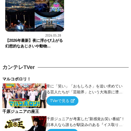
2026.05.28
【2026年最新】夜に浮かび上がる
幻想的なあじさいや動物...
カンテレTVer
マルコポロリ！
常に「笑い」「おもしろさ」を追い求めてい
る芸人たちが「芸能界」という大海原に漕ぎ
出でて、新たなオモシロ人間を発掘する！
TVerで見る
千原ジュニアの座王
千原ジュニアが考案した“新感覚お笑い番組”！
日本人なら誰もが馴染みのある『イス取りゲ
ーム』をベースに、大喜利・ギャグ・モノボ