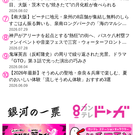
目、大阪・茨木でも“焼きたて”の月化粧が食べられる
2026.08.02
【南大阪】ビーチに地元・泉州の8店舗が集結し無料のしら
すごはん振る舞いも、泉南ロングパークの「海のマルシ
ェ」がリニューアル！
2026.07.29
神戸がアリーナを起点とする“熱狂”の街へ、バスケ八村塁フ
ァンイベントや音楽フェスで三宮・ウォーターフロントを
活性化
2026.07.28
鬼塚英吉（反町隆史）の周りで繰り返された光景。ドラマ
『GTO』第３話で光った演出の巧みさ
2026.08.04
【2026年最新】そうめんの聖地・奈良＆兵庫で楽しむ、夏
のおいしい体験「流しそうめん体験」おすすめ3選
2026.06.09