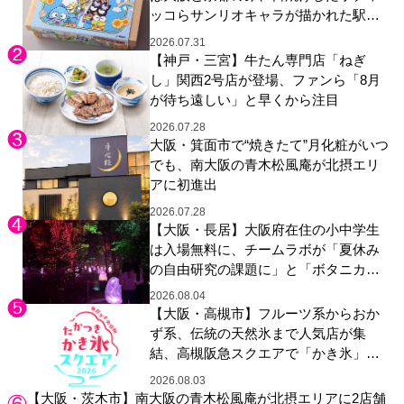
ッコらサンリオキャラが描かれた駅弁
やグッズが登場
2026.07.31
【神戸・三宮】牛たん専門店「ねぎ
し」関西2号店が登場、ファンら「8月
が待ち遠しい」と早くから注目
2026.07.28
大阪・箕面市で“焼きたて”月化粧がいつ
でも、南大阪の青木松風庵が北摂エリ
アに初進出
2026.07.28
【大阪・長居】大阪府在住の小中学生
は入場無料に、チームラボが「夏休み
の自由研究の課題に」と「ボタニカル
ガーデン 大阪」へ招待
2026.08.04
【大阪・高槻市】フルーツ系からおか
ず系、伝統の天然氷まで人気店が集
結、高槻阪急スクエアで「かき氷」祭
り
2026.08.03
【大阪・茨木市】南大阪の青木松風庵が北摂エリアに2店舗