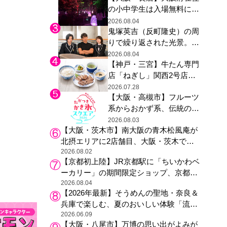
の小中学生は入場無料に、
た駅弁やグッズが登場
チームラボが「夏休みの自
2026.08.04
鬼塚英吉（反町隆史）の周
由研究の課題に」と「ボタ
りで繰り返された光景。ド
ニカルガーデン 大阪」へ招
ラマ『GTO』第３話で光っ
待
2026.08.04
【神戸・三宮】牛たん専門
た演出の巧みさ
店「ねぎし」関西2号店が
登場、ファンら「8月が待
2026.07.28
【大阪・高槻市】フルーツ
ち遠しい」と早くから注目
系からおかず系、伝統の天
然氷まで人気店が集結、高
2026.08.03
【大阪・茨木市】南大阪の青木松風庵が
槻阪急スクエアで「かき
北摂エリアに2店舗目、大阪・茨木で
氷」祭り
も“焼きたて”の月化粧が食べられる
2026.08.02
【京都初上陸】JR京都駅に「ちいかわベ
ーカリー」の期間限定ショップ、京都の
銘菓“おたべ”との限定コラボも
2026.08.04
【2026年最新】そうめんの聖地・奈良＆
兵庫で楽しむ、夏のおいしい体験「流し
そうめん体験」おすすめ3選
2026.06.09
【大阪・八尾市】万博の思い出がよみが