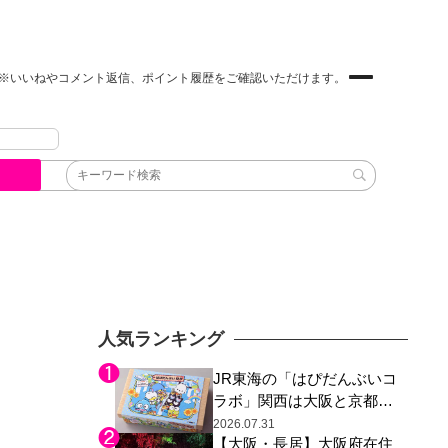
※いいねやコメント返信、ポイント履歴をご確認いただけます。
人気ランキング
JR東海の「はぴだんぶいコ
ラボ」関西は大阪と京都の
み、日焼けしたポチャッコ
2026.07.31
【大阪・長居】大阪府在住
らサンリオキャラが描かれ