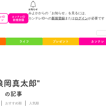
みよかからの「お知らせ」を見るには、
レID
カンテレID
カンテレIDへの
新規登録
または
ログイン
が必要です
イン
新規登録
ライフ
プレゼント
カンテレ
#浪岡真太郎"
の記事
おすすめ順
人気順