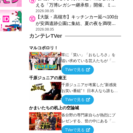
える「万博レガシー継承祭」開催、ミャ
クミャク登場、大屋根リング木材展示も
2026.08.05
【大阪・高槻市】キッチンカー延べ100台
が安満遺跡公園に集結、夏の夜を満喫す
る4日間のグルメイベント
2026.08.05
カンテレTVer
マルコポロリ！
常に「笑い」「おもしろさ」を
追い求めている芸人たちが「芸
能界」という大海原に漕ぎ出で
TVerで見る
て、新たなオモシロ人間を発掘
千原ジュニアの座王
する！
千原ジュニアが考案した“新感覚
お笑い番組”！ 日本人なら誰もが
馴染みのある『イス取りゲー
TVerで見る
ム』をベースに、大喜利・ギャ
かまいたちの机上の空論城
グ・モノボケ・歌…など様々な
お題で芸人がショートネタを競
各分野の専門家自らが熱烈にプ
い合う！
レゼンする、世の中にある「試
したことはないが、やってみた
TVerで見る
らこうなる！…ハズ」という“机