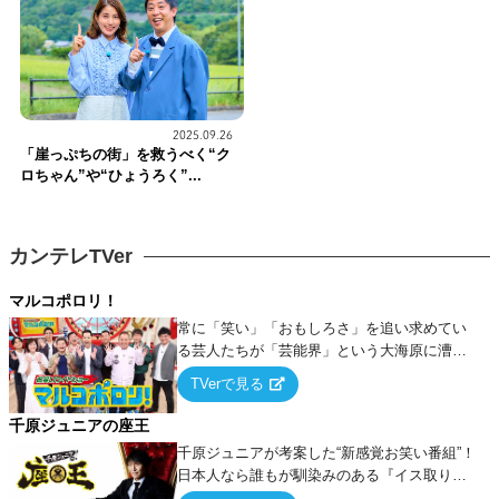
2025.09.26
「崖っぷちの街」を救うべく“ク
ロちゃん”や“ひょうろく”...
カンテレTVer
マルコポロリ！
常に「笑い」「おもしろさ」を追い求めてい
る芸人たちが「芸能界」という大海原に漕ぎ
出でて、新たなオモシロ人間を発掘する！
TVerで見る
千原ジュニアの座王
千原ジュニアが考案した“新感覚お笑い番組”！
日本人なら誰もが馴染みのある『イス取りゲ
ーム』をベースに、大喜利・ギャグ・モノボ