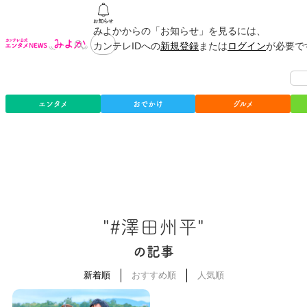
みよかからの「お知らせ」を見るには、
カンテレIDへの
新規登録
または
ログイン
が必要で
エンタメ
おでかけ
グルメ
"#澤田州平"
の記事
新着順
おすすめ順
人気順