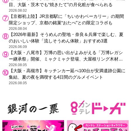
目、大阪・茨木でも“焼きたて”の月化粧が食べられる
2026.08.02
【京都初上陸】JR京都駅に「ちいかわベーカリー」の期間
限定ショップ、京都の銘菓“おたべ”との限定コラボも
2026.08.04
【2026年最新】そうめんの聖地・奈良＆兵庫で楽しむ、夏
のおいしい体験「流しそうめん体験」おすすめ3選
2026.06.09
【大阪・八尾市】万博の思い出がよみがえる「万博レガシ
ー継承祭」開催、ミャクミャク登場、大屋根リング木材展
示も
2026.08.05
【大阪・高槻市】キッチンカー延べ100台が安満遺跡公園に
集結、夏の夜を満喫する4日間のグルメイベント
2026.08.05