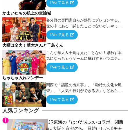
TVerで見る
ケ・歌…など様々なお題で芸人がショートネ
タを競い合う！
かまいたちの机上の空論城
各分野の専門家自らが熱烈にプレゼンする、
世の中にある「試したことはないが、やって
みたらこうなる！…ハズ」という“机上の空
TVerで見る
論”に若手芸人らがカラダを張って挑む！
火曜は全力！華大さんと千鳥くん
こんな華大＆千鳥は見たことない！思わず本
気になっちゃうゲームに挑戦するバラエティ
ー！
TVerで見る
ちゃちゃ入れマンデー
関西で「話題の出来事」、「独特の文化や風
習」、「人気の行列ができる店」などあらゆ
るテーマについて好き放題にちゃちゃを入れ
TVerで見る
ていく関西色を前面に押し出したトークバラ
エティ番組！
人気ランキング
JR東海の「はぴだんぶいコラボ」関西
は大阪と京都のみ、日焼けしたポチャ