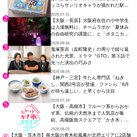
ッコらサンリオキャラが描かれた駅弁
やグッズが登場
2026.07.31
【大阪・長居】大阪府在住の小中学生
は入場無料に、チームラボが「夏休み
の自由研究の課題に」と「ボタニカル
ガーデン 大阪」へ招待
2026.08.04
鬼塚英吉（反町隆史）の周りで繰り返
された光景。ドラマ『GTO』第３話で
光った演出の巧みさ
2026.08.04
【神戸・三宮】牛たん専門店「ねぎ
し」関西2号店が登場、ファンら「8月
が待ち遠しい」と早くから注目
2026.07.28
【大阪・高槻市】フルーツ系からおか
ず系、伝統の天然氷まで人気店が集
結、高槻阪急スクエアで「かき氷」祭
り
2026.08.03
【大阪・茨木市】南大阪の青木松風庵が北摂エリアに2店舗