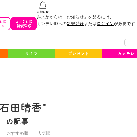
みよかからの「お知らせ」を見るには、
レID
カンテレID
カンテレIDへの
新規登録
または
ログイン
が必要です
イン
新規登録
ライフ
プレゼント
カンテレ
#石田晴香"
の記事
おすすめ順
人気順