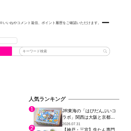
※いいねやコメント返信、ポイント履歴をご確認いただけます。
人気ランキング
JR東海の「はぴだんぶいコ
ラボ」関西は大阪と京都の
み、日焼けしたポチャッコ
2026.07.31
【神戸・三宮】牛たん専門
らサンリオキャラが描かれ