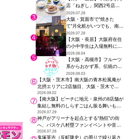
店「ねぎし」関西2号店が
た駅弁やグッズが登場
登場、ファンら「8月が待
2026.07.28
大阪・箕面市で“焼きた
ち遠しい」と早くから注目
て”月化粧がいつでも、南大
阪の青木松風庵が北摂エリ
2026.07.28
【大阪・長居】大阪府在住
アに初進出
の小中学生は入場無料に、
チームラボが「夏休みの自
2026.08.04
【大阪・高槻市】フルーツ
由研究の課題に」と「ボタ
系からおかず系、伝統の天
ニカルガーデン 大阪」へ招
然氷まで人気店が集結、高
待
2026.08.03
【大阪・茨木市】南大阪の青木松風庵が
槻阪急スクエアで「かき
北摂エリアに2店舗目、大阪・茨木で
氷」祭り
も“焼きたて”の月化粧が食べられる
2026.08.02
【南大阪】ビーチに地元・泉州の8店舗が
集結し無料のしらすごはん振る舞いも、
泉南ロングパークの「海のマルシェ」が
2026.07.29
神戸がアリーナを起点とする“熱狂”の街
リニューアル！
へ、バスケ八村塁ファンイベントや音楽
フェスで三宮・ウォーターフロントを活
2026.07.28
鬼塚英吉（反町隆史）の周りで繰り返さ
性化