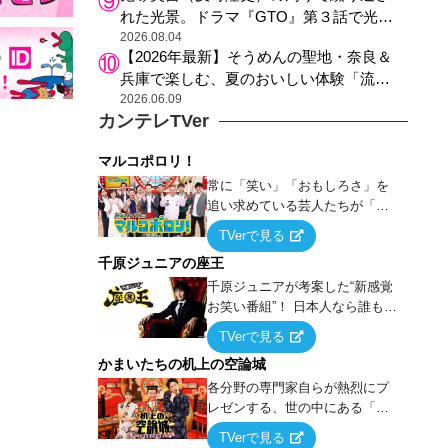
れた光景。ドラマ『GTO』第３話で光っ
た演出の巧みさ
2026.08.04
【2026年最新】そうめんの聖地・奈良＆
兵庫で楽しむ、夏のおいしい体験「流し
そうめん体験」おすすめ3選
2026.06.09
カンテレTVer
マルコポロリ！
常に「笑い」「おもしろさ」を
追い求めている芸人たちが「芸
能界」という大海原に漕ぎ出で
TVerで見る
て、新たなオモシロ人間を発掘
千原ジュニアの座王
する！
千原ジュニアが考案した“新感覚
お笑い番組”！ 日本人なら誰もが
馴染みのある『イス取りゲー
TVerで見る
ム』をベースに、大喜利・ギャ
かまいたちの机上の空論城
グ・モノボケ・歌…など様々な
お題で芸人がショートネタを競
各分野の専門家自らが熱烈にプ
い合う！
レゼンする、世の中にある「試
したことはないが、やってみた
TVerで見る
らこうなる！…ハズ」という“机