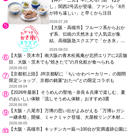
し」関西2号店が登場、ファンら「8月
が待ち遠しい」と早くから注目
2026.07.28
【大阪・高槻市】フルーツ系からおか
ず系、伝統の天然氷まで人気店が集
結、高槻阪急スクエアで「かき氷」祭
り
2026.08.03
【大阪・茨木市】南大阪の青木松風庵が北摂エリアに2店舗
目、大阪・茨木でも“焼きたて”の月化粧が食べられる
2026.08.02
【京都初上陸】JR京都駅に「ちいかわベーカリー」の期間
限定ショップ、京都の銘菓“おたべ”との限定コラボも
2026.08.04
【2026年最新】そうめんの聖地・奈良＆兵庫で楽しむ、夏
のおいしい体験「流しそうめん体験」おすすめ3選
2026.06.09
【大阪・八尾市】万博の思い出がよみがえる「万博レガシ
ー継承祭」開催、ミャクミャク登場、大屋根リング木材展
示も
2026.08.05
【大阪・高槻市】キッチンカー延べ100台が安満遺跡公園に