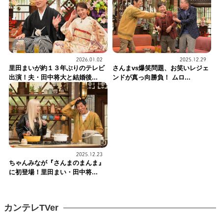
2026.01.02
2025.12.29
里田まいが約１３年ぶりのテレビ
さんまvs爆笑問題、お笑いレジェ
出演！夫・田中将大と結婚後...
ンドが真っ向勝負！ ムロ...
2025.12.23
ちゃんみなが『さんまのまんま』
に初登場！里田まい・田中将...
カンテレTVer