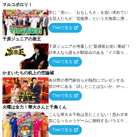
マルコポロリ！
常に「笑い」「おもしろさ」を追い求めてい
る芸人たちが「芸能界」という大海原に漕ぎ
出でて、新たなオモシロ人間を発掘する！
TVerで見る
千原ジュニアの座王
千原ジュニアが考案した“新感覚お笑い番組”！
日本人なら誰もが馴染みのある『イス取りゲ
ーム』をベースに、大喜利・ギャグ・モノボ
TVerで見る
ケ・歌…など様々なお題で芸人がショートネ
タを競い合う！
かまいたちの机上の空論城
各分野の専門家自らが熱烈にプレゼンする、
世の中にある「試したことはないが、やって
みたらこうなる！…ハズ」という“机上の空
TVerで見る
論”に若手芸人らがカラダを張って挑む！
火曜は全力！華大さんと千鳥くん
こんな華大＆千鳥は見たことない！思わず本
気になっちゃうゲームに挑戦するバラエティ
ー！
TVerで見る