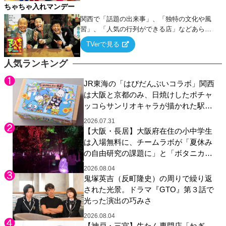
ちゃちゃ入れマンデー
関西で「話題の出来事」、「独特の文化や風
習」、「人気の行列ができる店」などあらゆ
るテーマについて好き放題にちゃちゃを入れ
TVerで見る
ていく関西色を前面に押し出したトークバラ
エティ番組！
人気ランキング
JR東海の「はぴだんぶいコラボ」関西
は大阪と京都のみ、日焼けしたポチャ
ッコらサンリオキャラが描かれた駅弁
やグッズが登場
2026.07.31
【大阪・長居】大阪府在住の小中学生
は入場無料に、チームラボが「夏休み
の自由研究の課題に」と「ボタニカル
ガーデン 大阪」へ招待
2026.08.04
鬼塚英吉（反町隆史）の周りで繰り返
された光景。ドラマ『GTO』第３話で
光った演出の巧みさ
2026.08.04
【神戸・三宮】牛たん専門店「ねぎ