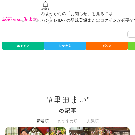
みよかからの「お知らせ」を見るには、
カンテレIDへの
新規登録
または
ログイン
が必要で
エンタメ
おでかけ
グルメ
"#里田まい"
の記事
新着順
おすすめ順
人気順