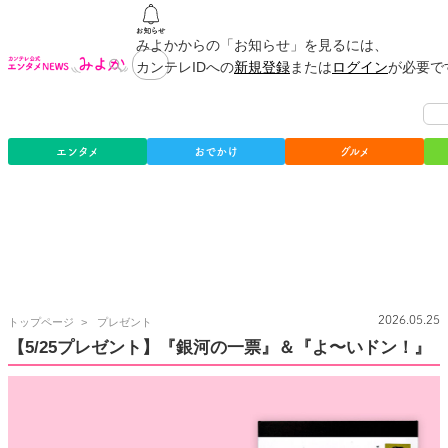
みよかからの「お知らせ」を見るには、
カンテレIDへの
新規登録
または
ログイン
が必要で
エンタメ
おでかけ
グルメ
カ
2026.05.25
トップページ
プレゼント
ン
【5/25プレゼント】『銀河の一票』＆『よ〜いドン！』
テ
レ
公
式
エ
ン