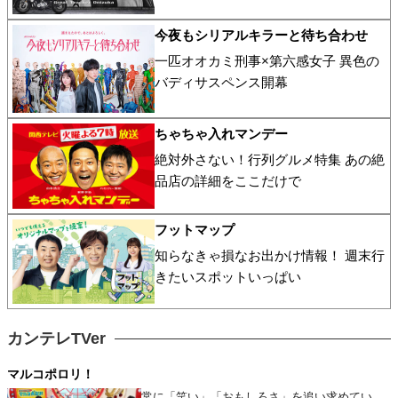
今夜もシリアルキラーと待ち合わせ
一匹オオカミ刑事×第六感女子 異色の
バディサスペンス開幕
ちゃちゃ入れマンデー
絶対外さない！行列グルメ特集 あの絶
品店の詳細をここだけで
フットマップ
知らなきゃ損なお出かけ情報！ 週末行
きたいスポットいっぱい
カンテレTVer
マルコポロリ！
常に「笑い」「おもしろさ」を追い求めてい