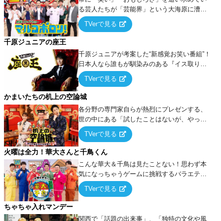
る芸人たちが「芸能界」という大海原に漕ぎ
出でて、新たなオモシロ人間を発掘する！
TVerで見る
千原ジュニアの座王
千原ジュニアが考案した“新感覚お笑い番組”！
日本人なら誰もが馴染みのある『イス取りゲ
ーム』をベースに、大喜利・ギャグ・モノボ
TVerで見る
ケ・歌…など様々なお題で芸人がショートネ
タを競い合う！
かまいたちの机上の空論城
各分野の専門家自らが熱烈にプレゼンする、
世の中にある「試したことはないが、やって
みたらこうなる！…ハズ」という“机上の空
TVerで見る
論”に若手芸人らがカラダを張って挑む！
火曜は全力！華大さんと千鳥くん
こんな華大＆千鳥は見たことない！思わず本
気になっちゃうゲームに挑戦するバラエティ
ー！
TVerで見る
ちゃちゃ入れマンデー
関西で「話題の出来事」、「独特の文化や風