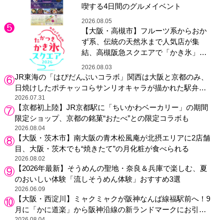
喫する4日間のグルメイベント
2026.08.05
【大阪・高槻市】フルーツ系からおか
ず系、伝統の天然氷まで人気店が集
結、高槻阪急スクエアで「かき氷」祭
り
2026.08.03
JR東海の「はぴだんぶいコラボ」関西は大阪と京都のみ、
日焼けしたポチャッコらサンリオキャラが描かれた駅弁や
グッズが登場
2026.07.31
【京都初上陸】JR京都駅に「ちいかわベーカリー」の期間
限定ショップ、京都の銘菓“おたべ”との限定コラボも
2026.08.04
【大阪・茨木市】南大阪の青木松風庵が北摂エリアに2店舗
目、大阪・茨木でも“焼きたて”の月化粧が食べられる
2026.08.02
【2026年最新】そうめんの聖地・奈良＆兵庫で楽しむ、夏
のおいしい体験「流しそうめん体験」おすすめ3選
2026.06.09
【大阪・西淀川】ミャクミャクが阪神なんば線福駅前へ！9
月に「かに道楽」から阪神沿線の新ランドマークにお引っ
2026.08.04