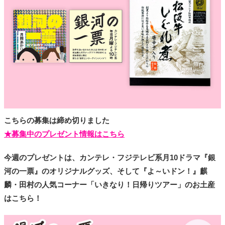
タ
メ
N
E
W
S
「
み
よ
か
」
こちらの募集は締め切りました
★募集中のプレゼント情報はこちら
今週のプレゼントは、カンテレ・フジテレビ系月10ドラマ『銀
河の一票』のオリジナルグッズ、そして『よ～いドン！』麒
麟・田村の人気コーナー「いきなり！日帰りツアー」のお土産
はこちら！