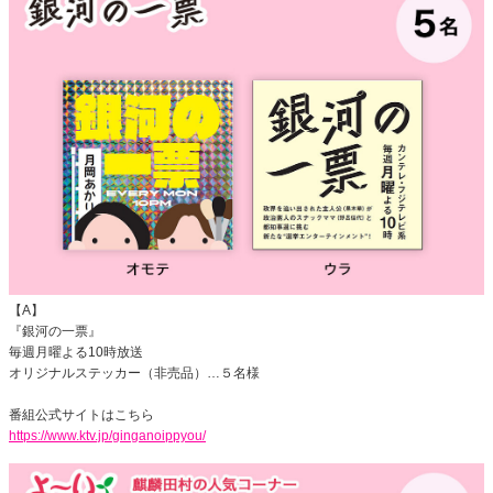
【A】
『銀河の一票』
毎週月曜よる10時放送
オリジナルステッカー（非売品）…５名様
番組公式サイトはこちら
https://www.ktv.jp/ginganoippyou/