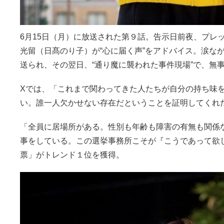
6月15日（月）に放送された第９話。告示日前夜、プレ
光留（日髙のり子）が“心に届く声”をアドバイス。涙な
送られ、その翌日、“通り魔に襲われた事件現場”で、無事
Xでは、「これまで関わってきた人たちが自分の持ち味を
い。誰一人欠かせない存在だということを証明してくれ
「全員に居場所がある。性別も年齢も障害の有無も関係
事をしている。この選挙事務所こそが『こうであって欲
票」がトレンド１位を獲得。