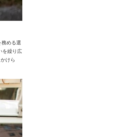
を務める選
いを繰り広
ちかけら