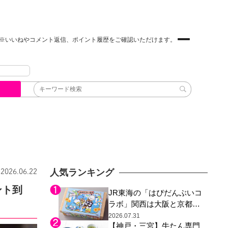
※いいねやコメント返信、ポイント履歴をご確認いただけます。
人気ランキング
2026.06.22
ント到
JR東海の「はぴだんぶいコ
ラボ」関西は大阪と京都の
み、日焼けしたポチャッコ
2026.07.31
【神戸・三宮】牛たん専門
らサンリオキャラが描かれ