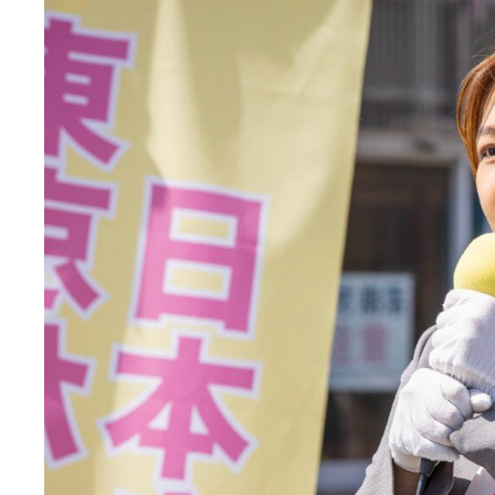
エ
ン
タ
メ
N
E
W
S
「
み
よ
か
」