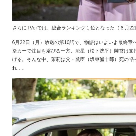
さらにTVerでは、総合ランキング１位となった（６月2
6月22日（月）放送の第10話で、物語はいよいよ最終
挙カーで注目を浴びる一方、流星（松下洸平）陣営は支
げる。そんな中、茉莉は父・鷹臣（坂東彌十郎）宛の“告
れ…。