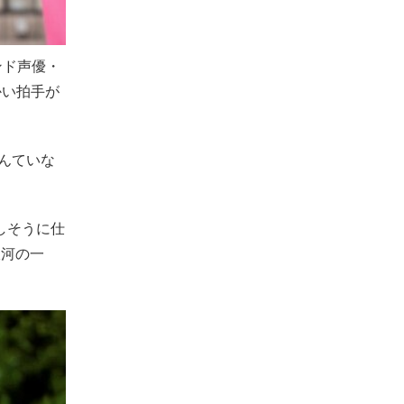
ンド声優・
かい拍手が
んていな
しそうに仕
銀河の一