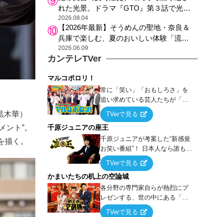
れた光景。ドラマ『GTO』第３話で光っ
た演出の巧みさ
2026.08.04
【2026年最新】そうめんの聖地・奈良＆
兵庫で楽しむ、夏のおいしい体験「流し
そうめん体験」おすすめ3選
2026.06.09
カンテレTVer
マルコポロリ！
常に「笑い」「おもしろさ」を
追い求めている芸人たちが「芸
能界」という大海原に漕ぎ出で
黒木華）
TVerで見る
て、新たなオモシロ人間を発掘
千原ジュニアの座王
メント”。
する！
千原ジュニアが考案した“新感覚
を描く。
お笑い番組”！ 日本人なら誰もが
馴染みのある『イス取りゲー
TVerで見る
ム』をベースに、大喜利・ギャ
かまいたちの机上の空論城
グ・モノボケ・歌…など様々な
お題で芸人がショートネタを競
各分野の専門家自らが熱烈にプ
い合う！
レゼンする、世の中にある「試
したことはないが、やってみた
TVerで見る
らこうなる！…ハズ」という“机