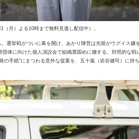
2日（月）よる10時まで無料見逃し配信中）。
章へ。選挙戦がついに幕を開け、あかり陣営は光留がウグイス嬢
持団体に向けた個人演説会で組織票固めに徹する、対照的な戦
発の手紙”にまつわる意外な提案を、五十嵐（岩谷健司）に持