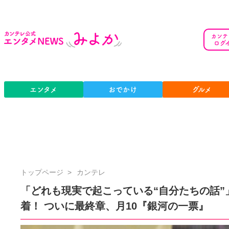
カンテ
ログ
エンタメ
おでかけ
グルメ
カ
トップページ
カンテレ
ン
「どれも現実で起こっている“自分たちの話”
テ
着！ ついに最終章、月10『銀河の一票』
レ
公
式