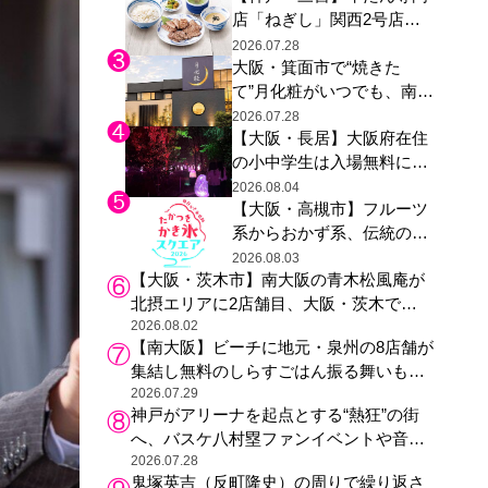
店「ねぎし」関西2号店が
た駅弁やグッズが登場
登場、ファンら「8月が待
2026.07.28
大阪・箕面市で“焼きた
ち遠しい」と早くから注目
て”月化粧がいつでも、南大
阪の青木松風庵が北摂エリ
2026.07.28
【大阪・長居】大阪府在住
アに初進出
の小中学生は入場無料に、
チームラボが「夏休みの自
2026.08.04
【大阪・高槻市】フルーツ
由研究の課題に」と「ボタ
系からおかず系、伝統の天
ニカルガーデン 大阪」へ招
然氷まで人気店が集結、高
待
2026.08.03
【大阪・茨木市】南大阪の青木松風庵が
槻阪急スクエアで「かき
北摂エリアに2店舗目、大阪・茨木で
氷」祭り
も“焼きたて”の月化粧が食べられる
2026.08.02
【南大阪】ビーチに地元・泉州の8店舗が
集結し無料のしらすごはん振る舞いも、
泉南ロングパークの「海のマルシェ」が
2026.07.29
神戸がアリーナを起点とする“熱狂”の街
リニューアル！
へ、バスケ八村塁ファンイベントや音楽
フェスで三宮・ウォーターフロントを活
2026.07.28
鬼塚英吉（反町隆史）の周りで繰り返さ
性化