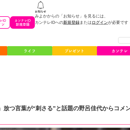
みよかからの「お知らせ」を見るには、
レID
カンテレID
カンテレIDへの
新規登録
または
ログイン
が必要です
イン
新規登録
ライフ
プレゼント
カンテレ
」放つ言葉が“刺さる”と話題の野呂佳代からコメ