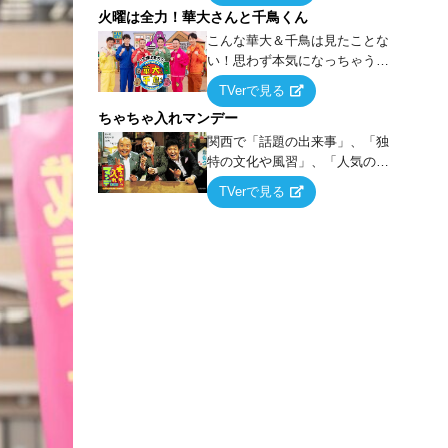
火曜は全力！華大さんと千鳥くん
上の空論”に若手芸人らがカラダ
を張って挑む！
こんな華大＆千鳥は見たことな
い！思わず本気になっちゃうゲ
ームに挑戦するバラエティー！
TVerで見る
ちゃちゃ入れマンデー
関西で「話題の出来事」、「独
特の文化や風習」、「人気の行
列ができる店」などあらゆるテ
TVerで見る
ーマについて好き放題にちゃち
ゃを入れていく関西色を前面に
押し出したトークバラエティ番
組！