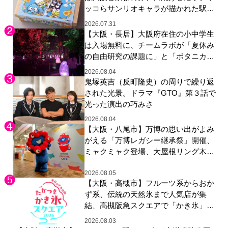
ッコらサンリオキャラが描かれた駅弁
やグッズが登場
2026.07.31
【大阪・長居】大阪府在住の小中学生
は入場無料に、チームラボが「夏休み
の自由研究の課題に」と「ボタニカル
ガーデン 大阪」へ招待
2026.08.04
鬼塚英吉（反町隆史）の周りで繰り返
された光景。ドラマ『GTO』第３話で
光った演出の巧みさ
2026.08.04
【大阪・八尾市】万博の思い出がよみ
がえる「万博レガシー継承祭」開催、
ミャクミャク登場、大屋根リング木材
展示も
2026.08.05
【大阪・高槻市】フルーツ系からおか
ず系、伝統の天然氷まで人気店が集
結、高槻阪急スクエアで「かき氷」祭
り
2026.08.03