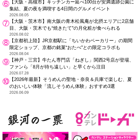
【大阪・高槻市】キッチンカー延べ100台が安満遺跡公園に
集結、夏の夜を満喫する4日間のグルメイベント
2026.08.05
【大阪・茨木市】南大阪の青木松風庵が北摂エリアに2店舗
目、大阪・茨木でも“焼きたて”の月化粧が食べられる
2026.08.02
【京都初上陸】JR京都駅に「ちいかわベーカリー」の期間
限定ショップ、京都の銘菓“おたべ”との限定コラボも
2026.08.04
【神戸・三宮】牛たん専門店「ねぎし」関西2号店が登場、
ファンら「8月が待ち遠しい」と早くから注目
2026.07.28
【2026年最新】そうめんの聖地・奈良＆兵庫で楽しむ、夏
のおいしい体験「流しそうめん体験」おすすめ3選
2026.06.09