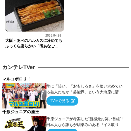
2026.04.28
大阪・あべのハルカスに冷めても
ふっくら柔らかい「煮あなご...
カンテレTVer
マルコポロリ！
常に「笑い」「おもしろさ」を追い求めてい
る芸人たちが「芸能界」という大海原に漕ぎ
出でて、新たなオモシロ人間を発掘する！
TVerで見る
千原ジュニアの座王
千原ジュニアが考案した“新感覚お笑い番組”！
日本人なら誰もが馴染みのある『イス取りゲ
ーム』をベースに、大喜利・ギャグ・モノボ