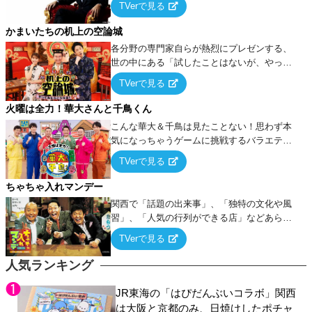
TVerで見る
ケ・歌…など様々なお題で芸人がショートネ
タを競い合う！
かまいたちの机上の空論城
各分野の専門家自らが熱烈にプレゼンする、
世の中にある「試したことはないが、やって
みたらこうなる！…ハズ」という“机上の空
TVerで見る
論”に若手芸人らがカラダを張って挑む！
火曜は全力！華大さんと千鳥くん
こんな華大＆千鳥は見たことない！思わず本
気になっちゃうゲームに挑戦するバラエティ
ー！
TVerで見る
ちゃちゃ入れマンデー
関西で「話題の出来事」、「独特の文化や風
習」、「人気の行列ができる店」などあらゆ
るテーマについて好き放題にちゃちゃを入れ
TVerで見る
ていく関西色を前面に押し出したトークバラ
エティ番組！
人気ランキング
JR東海の「はぴだんぶいコラボ」関西
は大阪と京都のみ、日焼けしたポチャ