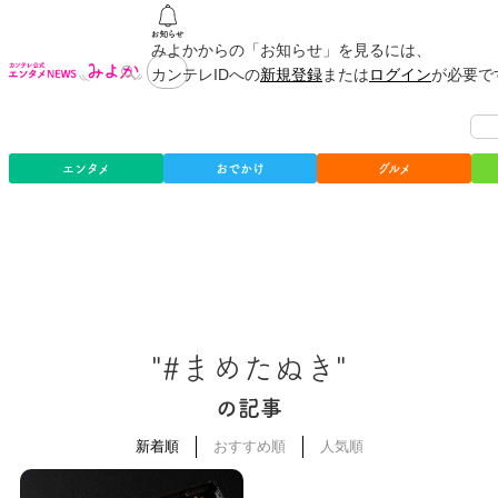
みよかからの「お知らせ」を見るには、
カンテレIDへの
新規登録
または
ログイン
が必要で
エンタメ
おでかけ
グルメ
"#まめたぬき"
の記事
新着順
おすすめ順
人気順