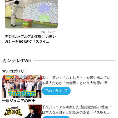
2026.04.02
デジタル×プルプル体験！ 万博レ
ガシーを受け継ぐ「スライ...
カンテレTVer
マルコポロリ！
常に「笑い」「おもしろさ」を追い求めてい
る芸人たちが「芸能界」という大海原に漕ぎ
出でて、新たなオモシロ人間を発掘する！
TVerで見る
千原ジュニアの座王
千原ジュニアが考案した“新感覚お笑い番組”！
日本人なら誰もが馴染みのある『イス取りゲ
ーム』をベースに、大喜利・ギャグ・モノボ