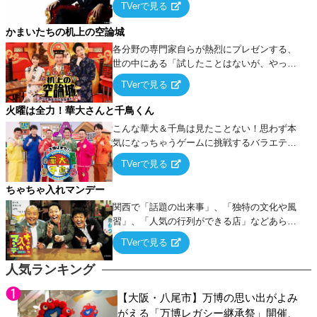
TVerで見る
ケ・歌…など様々なお題で芸人がショートネ
タを競い合う！
かまいたちの机上の空論城
各分野の専門家自らが熱烈にプレゼンする、
世の中にある「試したことはないが、やって
みたらこうなる！…ハズ」という“机上の空
TVerで見る
論”に若手芸人らがカラダを張って挑む！
火曜は全力！華大さんと千鳥くん
こんな華大＆千鳥は見たことない！思わず本
気になっちゃうゲームに挑戦するバラエティ
ー！
TVerで見る
ちゃちゃ入れマンデー
関西で「話題の出来事」、「独特の文化や風
習」、「人気の行列ができる店」などあらゆ
るテーマについて好き放題にちゃちゃを入れ
TVerで見る
ていく関西色を前面に押し出したトークバラ
エティ番組！
人気ランキング
【大阪・八尾市】万博の思い出がよみ
がえる「万博レガシー継承祭」開催、