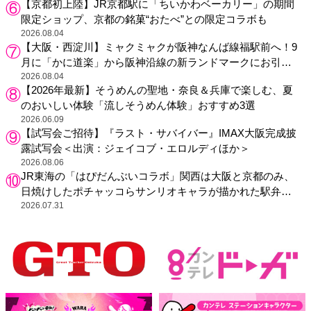
【京都初上陸】JR京都駅に「ちいかわベーカリー」の期間
限定ショップ、京都の銘菓“おたべ”との限定コラボも
2026.08.04
【大阪・西淀川】ミャクミャクが阪神なんば線福駅前へ！9
月に「かに道楽」から阪神沿線の新ランドマークにお引っ
越し
2026.08.04
【2026年最新】そうめんの聖地・奈良＆兵庫で楽しむ、夏
のおいしい体験「流しそうめん体験」おすすめ3選
2026.06.09
【試写会ご招待】『ラスト・サバイバー』IMAX大阪完成披
露試写会＜出演：ジェイコブ・エロルディほか＞
2026.08.06
JR東海の「はぴだんぶいコラボ」関西は大阪と京都のみ、
日焼けしたポチャッコらサンリオキャラが描かれた駅弁や
グッズが登場
2026.07.31