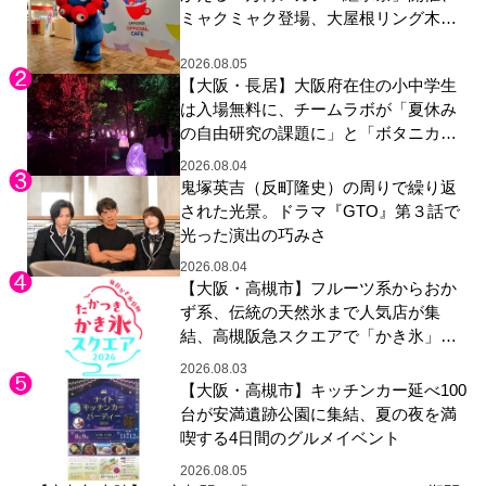
ミャクミャク登場、大屋根リング木材
展示も
2026.08.05
【大阪・長居】大阪府在住の小中学生
は入場無料に、チームラボが「夏休み
の自由研究の課題に」と「ボタニカル
ガーデン 大阪」へ招待
2026.08.04
鬼塚英吉（反町隆史）の周りで繰り返
された光景。ドラマ『GTO』第３話で
光った演出の巧みさ
2026.08.04
【大阪・高槻市】フルーツ系からおか
ず系、伝統の天然氷まで人気店が集
結、高槻阪急スクエアで「かき氷」祭
り
2026.08.03
【大阪・高槻市】キッチンカー延べ100
台が安満遺跡公園に集結、夏の夜を満
喫する4日間のグルメイベント
2026.08.05