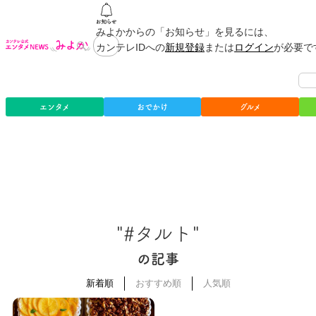
みよかからの「お知らせ」を見るには、
カンテレIDへの
新規登録
または
ログイン
が必要で
エンタメ
おでかけ
グルメ
"#タルト"
の記事
新着順
おすすめ順
人気順