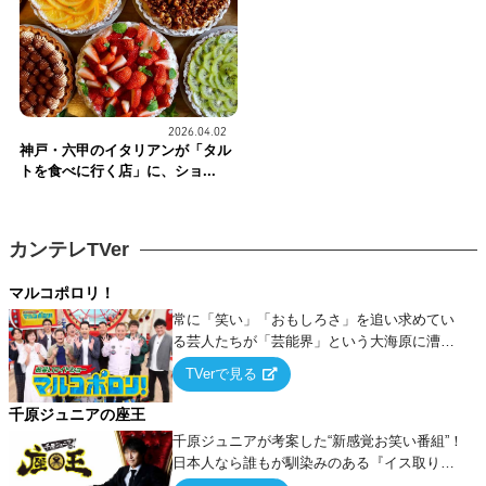
2026.04.02
神戸・六甲のイタリアンが「タル
トを食べに行く店」に、ショ...
カンテレTVer
マルコポロリ！
常に「笑い」「おもしろさ」を追い求めてい
る芸人たちが「芸能界」という大海原に漕ぎ
出でて、新たなオモシロ人間を発掘する！
TVerで見る
千原ジュニアの座王
千原ジュニアが考案した“新感覚お笑い番組”！
日本人なら誰もが馴染みのある『イス取りゲ
ーム』をベースに、大喜利・ギャグ・モノボ