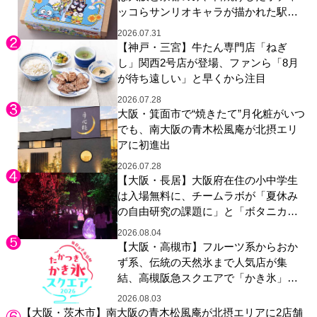
ッコらサンリオキャラが描かれた駅弁
やグッズが登場
2026.07.31
【神戸・三宮】牛たん専門店「ねぎ
し」関西2号店が登場、ファンら「8月
が待ち遠しい」と早くから注目
2026.07.28
大阪・箕面市で“焼きたて”月化粧がいつ
でも、南大阪の青木松風庵が北摂エリ
アに初進出
2026.07.28
【大阪・長居】大阪府在住の小中学生
は入場無料に、チームラボが「夏休み
の自由研究の課題に」と「ボタニカル
ガーデン 大阪」へ招待
2026.08.04
【大阪・高槻市】フルーツ系からおか
ず系、伝統の天然氷まで人気店が集
結、高槻阪急スクエアで「かき氷」祭
り
2026.08.03
【大阪・茨木市】南大阪の青木松風庵が北摂エリアに2店舗