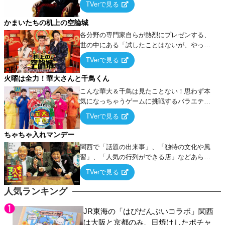
TVerで見る
ケ・歌…など様々なお題で芸人がショートネ
タを競い合う！
かまいたちの机上の空論城
各分野の専門家自らが熱烈にプレゼンする、
世の中にある「試したことはないが、やって
みたらこうなる！…ハズ」という“机上の空
TVerで見る
論”に若手芸人らがカラダを張って挑む！
火曜は全力！華大さんと千鳥くん
こんな華大＆千鳥は見たことない！思わず本
気になっちゃうゲームに挑戦するバラエティ
ー！
TVerで見る
ちゃちゃ入れマンデー
関西で「話題の出来事」、「独特の文化や風
習」、「人気の行列ができる店」などあらゆ
るテーマについて好き放題にちゃちゃを入れ
TVerで見る
ていく関西色を前面に押し出したトークバラ
エティ番組！
人気ランキング
JR東海の「はぴだんぶいコラボ」関西
は大阪と京都のみ、日焼けしたポチャ