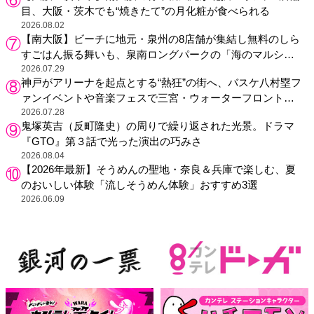
目、大阪・茨木でも“焼きたて”の月化粧が食べられる
2026.08.02
【南大阪】ビーチに地元・泉州の8店舗が集結し無料のしら
すごはん振る舞いも、泉南ロングパークの「海のマルシ
ェ」がリニューアル！
2026.07.29
神戸がアリーナを起点とする“熱狂”の街へ、バスケ八村塁フ
ァンイベントや音楽フェスで三宮・ウォーターフロントを
活性化
2026.07.28
鬼塚英吉（反町隆史）の周りで繰り返された光景。ドラマ
『GTO』第３話で光った演出の巧みさ
2026.08.04
【2026年最新】そうめんの聖地・奈良＆兵庫で楽しむ、夏
のおいしい体験「流しそうめん体験」おすすめ3選
2026.06.09