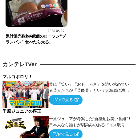
2026.05.29
累計販売数約4億個のローソン“ブ
ランパン” 食べたら太る...
カンテレTVer
マルコポロリ！
常に「笑い」「おもしろさ」を追い求めてい
る芸人たちが「芸能界」という大海原に漕ぎ
出でて、新たなオモシロ人間を発掘する！
TVerで見る
千原ジュニアの座王
千原ジュニアが考案した“新感覚お笑い番組”！
日本人なら誰もが馴染みのある『イス取りゲ
ーム』をベースに、大喜利・ギャグ・モノボ
TVerで見る
ケ・歌…など様々なお題で芸人がショートネ