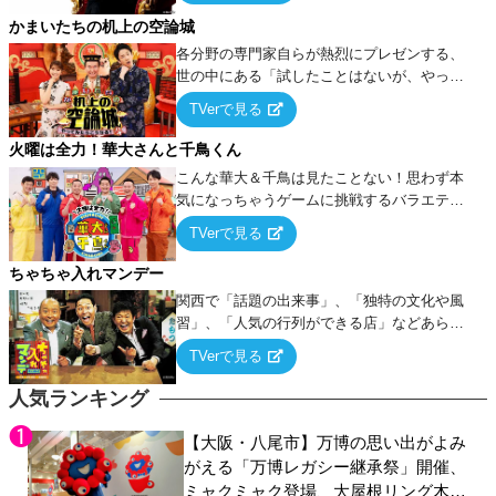
タを競い合う！
かまいたちの机上の空論城
各分野の専門家自らが熱烈にプレゼンする、
世の中にある「試したことはないが、やって
みたらこうなる！…ハズ」という“机上の空
TVerで見る
論”に若手芸人らがカラダを張って挑む！
火曜は全力！華大さんと千鳥くん
こんな華大＆千鳥は見たことない！思わず本
気になっちゃうゲームに挑戦するバラエティ
ー！
TVerで見る
ちゃちゃ入れマンデー
関西で「話題の出来事」、「独特の文化や風
習」、「人気の行列ができる店」などあらゆ
るテーマについて好き放題にちゃちゃを入れ
TVerで見る
ていく関西色を前面に押し出したトークバラ
エティ番組！
人気ランキング
【大阪・八尾市】万博の思い出がよみ
がえる「万博レガシー継承祭」開催、
ミャクミャク登場、大屋根リング木材