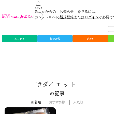
みよかからの「お知らせ」を見るには、
カンテレIDへの
新規登録
または
ログイン
が必要で
エンタメ
おでかけ
グルメ
"#ダイエット"
の記事
新着順
おすすめ順
人気順