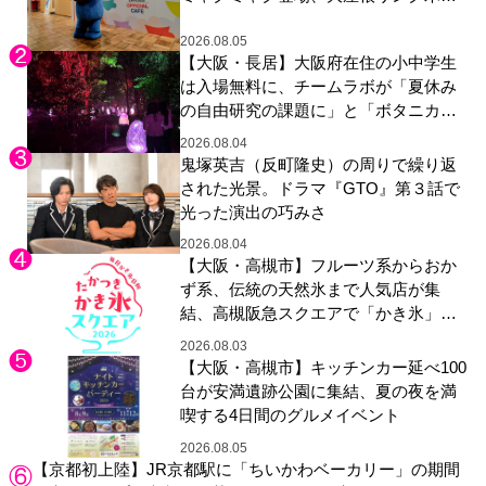
展示も
2026.08.05
【大阪・長居】大阪府在住の小中学生
は入場無料に、チームラボが「夏休み
の自由研究の課題に」と「ボタニカル
ガーデン 大阪」へ招待
2026.08.04
鬼塚英吉（反町隆史）の周りで繰り返
された光景。ドラマ『GTO』第３話で
光った演出の巧みさ
2026.08.04
【大阪・高槻市】フルーツ系からおか
ず系、伝統の天然氷まで人気店が集
結、高槻阪急スクエアで「かき氷」祭
り
2026.08.03
【大阪・高槻市】キッチンカー延べ100
台が安満遺跡公園に集結、夏の夜を満
喫する4日間のグルメイベント
2026.08.05
【京都初上陸】JR京都駅に「ちいかわベーカリー」の期間