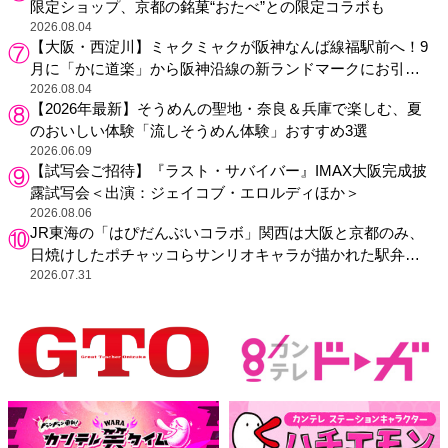
限定ショップ、京都の銘菓“おたべ”との限定コラボも
2026.08.04
【大阪・西淀川】ミャクミャクが阪神なんば線福駅前へ！9
月に「かに道楽」から阪神沿線の新ランドマークにお引っ
越し
2026.08.04
【2026年最新】そうめんの聖地・奈良＆兵庫で楽しむ、夏
のおいしい体験「流しそうめん体験」おすすめ3選
2026.06.09
【試写会ご招待】『ラスト・サバイバー』IMAX大阪完成披
露試写会＜出演：ジェイコブ・エロルディほか＞
2026.08.06
JR東海の「はぴだんぶいコラボ」関西は大阪と京都のみ、
日焼けしたポチャッコらサンリオキャラが描かれた駅弁や
グッズが登場
2026.07.31